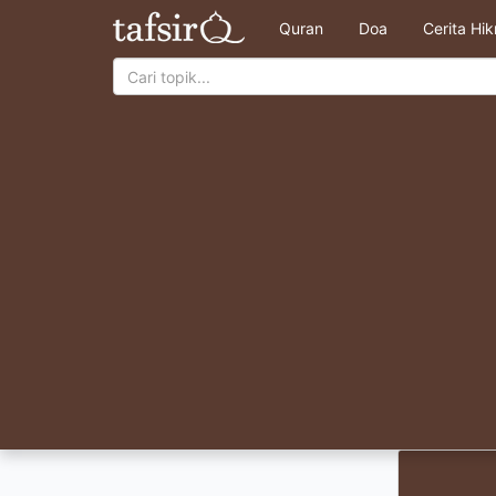
Quran
Doa
Cerita Hi