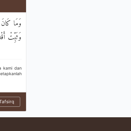
وَمَا كَانَ قَو
وَثَبِّتْ أَقْ
a kami dan
etapkanlah
afsirq