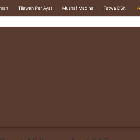
kmah
Tilawah Per Ayat
Mushaf Madina
Fatwa DSN
K