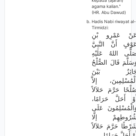
kepada (ajaran)
agama kalian."
(HR. Abu Dawud)
Hadis Nabi riwayat al-
Tirmidzi:
َنْ عَمْرِو بْنِ
َوْفٍ أَنَّ النَّبِيَّ
َلَّى اللهُ عَلَيْهِ
َسَلَّمَ قَالَ الصُّلْحُ
َائِزٌ بَيْنَ
لْمُسْلِمِينَ، إلاَّ
ُلْحًا حَرَّمَ حَلاَلاً
أَوْ أَحَلَّ حَرَامًا
َالْمُسْلِمُونَ عَلَى
ُرُوطِهِمْ إلَّا
َرْطًا حَرَّمَ حَلاَلاً
َوْ أَحَلَّ حَرَامًا