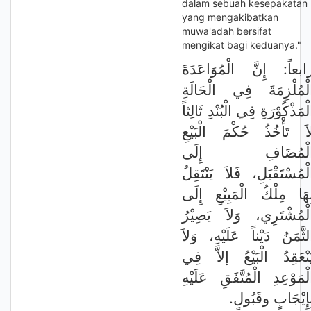
dalam sebuah kesepakatan
yang mengakibatkan
muwa'adah bersifat
mengikat bagi keduanya."
ابعاً: إِنَّ الْمُوَاعَدَةَ
لْمُلْزِمَةَ فِي الْحَالَةِ
لْمَذْكُوْرَةِ فِي الْبُنْدِ ثَالِثاً
اَ تَأْخُذُ حُكْمَ الْبَيْعِ
لْمُضَافِ إِلَى
لْمُسْتَقْبَلِ، فَلاَ يَنْتَقِلُ
ِهَا مِلْكُ الْمَبِيْعِ إِلَى
لْمُشْتَرِي، وَلاَ يَصِيْرُ
لثَّمَنُ دَيْناً عَلَيْهِ، وَلاَ
َنْعَقِدُ الْبَيْعُ إلاَّ فِي
لْمَوْعِدِ الْمُتَّفَقِ عَلَيْهِ
بِإِيْجَابٍ وقَبُولٍ