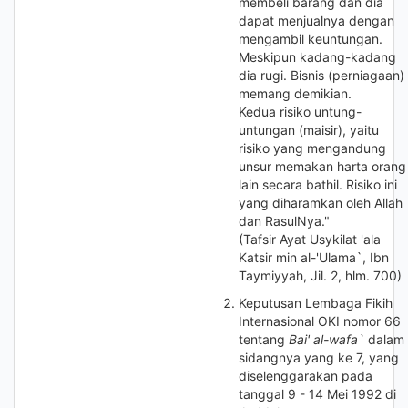
membeli barang dan dia
dapat menjualnya dengan
mengambil keuntungan.
Meskipun kadang-kadang
dia rugi. Bisnis (perniagaan)
memang demikian.
Kedua risiko untung-
untungan (maisir), yaitu
risiko yang mengandung
unsur memakan harta orang
lain secara bathil. Risiko ini
yang diharamkan oleh Allah
dan RasulNya."
(Tafsir Ayat Usykilat 'ala
Katsir min al-'Ulama`, Ibn
Taymiyyah, Jil. 2, hlm. 700)
Keputusan Lembaga Fikih
Internasional OKI nomor 66
tentang
Bai' al-wafa`
dalam
sidangnya yang ke 7, yang
diselenggarakan pada
tanggal 9 - 14 Mei 1992 di