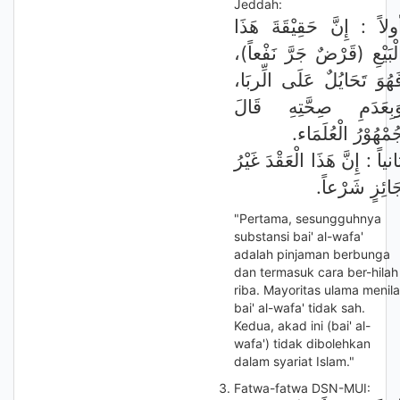
Jeddah:
ولاً : إِنَّ حَقِيْقَةَ هَذَا
الْبَيْعِ (قَرْضٌ جَرَّ نَفْعاً)
فَهُوَ تَحَايُلٌ عَلَى الِّربَا
َبِعَدَمِ صِحَّتِهِ قَالَ
جُمْهُوْرُ الْعُلَمَاء
انياً : إِنَّ هَذَا الْعَقْدَ غَيْرُ
جَائِزٍ شَرْعاً
"Pertama, sesungguhnya
substansi bai' al-wafa'
adalah pinjaman berbunga
dan termasuk cara ber-hilah
riba. Mayoritas ulama menila
bai' al-wafa' tidak sah.
Kedua, akad ini (bai' al-
wafa') tidak dibolehkan
dalam syariat Islam."
Fatwa-fatwa DSN-MUI: