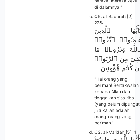
neraka; mereka kekal
di dalamnya."
QS. al-Baqarah [2]:
278:
َٰٓأَيُّهَا ٱلَّذِينَ
َامَنُوا۟ ٱتَّقُوا۟
للَّهَ وَذَرُوا۟ مَا
َقِىَ مِنَ ٱلرِّبَوٰٓا۟
ِن كُنتُم مُّؤْمِنِينَ
"Hai orang yang
beriman! Bertakwalah
kepada Allah dan
tinggalkan sisa riba
(yang belum dipungut
jika kalian adalah
orang-orang yang
beriman."
QS. al-Ma'idah [5]: 1:
َٰٓأَيُّهَا ٱلَّذِينَ ءَامَنُوٓا۟