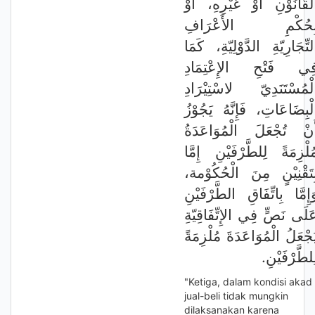
لْقَانُوْنِ أَوْ غَيْرِهِ، أَوْ
ِحُكْمِ الأَعْرَافِ
لتِّجَارِيّةِ الدَّوْلِيّةِ، كَمَا
ِي فَتْحِ الإِعْتِمَادِ
لْمُسْتَنَدِيّ لاسْتِيْرَادِ
لْبِضَاعَاتِ، فَإِنَّهُ يَجُوْزُ
َنْ تُجْعَلَ الْمُوَاعَدَةُ
ُلْزِمَةً لِلطَّرْفَيْنِ إِمَّا
بِتَقْنِيْنٍ مِنَ الْحُكُوْمة
َإِمَّا بِاتِّفَاقِ الطَّرْفَيْنِ
َلَى نَصٍّ فِي الإِتِّفَاقِيّةِ
َجْعَلُ الْمُوَاعَدَةَ مُلْزِمَةً
لِلطَّرْفَيْنِ
"Ketiga, dalam kondisi akad
jual-beli tidak mungkin
dilaksanakan karena