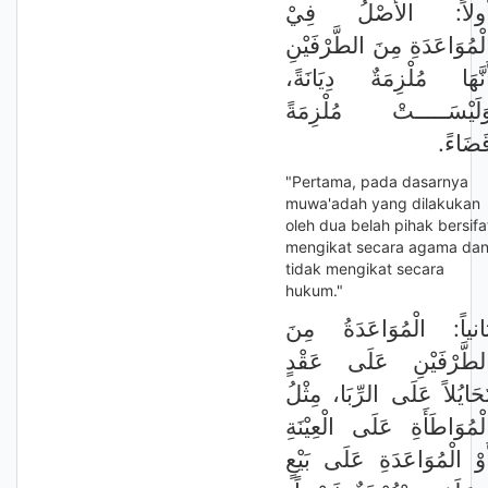
ولاً: الأَصْلُ فِيْ
لْمُوَاعَدَةِ مِنَ الطَّرْفَيْنِ
أَنَّهَا مُلْزِمَةٌ دِيَانَةً
َلَيْسَـــــتْ مُلْزِمَةً
قَضَاءً
"Pertama, pada dasarnya
muwa'adah yang dilakukan
oleh dua belah pihak bersifa
mengikat secara agama da
tidak mengikat secara
hukum."
انياً: الْمُوَاعَدَةُ مِنَ
لطَّرْفَيْنِ عَلَى عَقْدٍ
َحَايُلاً عَلَى الرِّبَا، مِثْلُ
لْمُوَاطَأَةِ عَلَى الْعِيْنَةِ
َوْ الْمُوَاعَدَةِ عَلَى بَيْعٍ