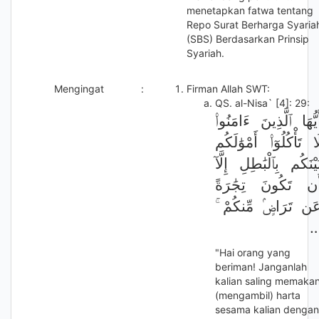
menetapkan fatwa tentang
Repo Surat Berharga Syaria
(SBS) Berdasarkan Prinsip
Syariah.
Mengingat
:
Firman Allah SWT:
QS. al-Nisa` [4]: 29:
َٰٓيُّهَا ٱلَّذِينَ ءَامَنُوا۟
َا تَأْكُلُوٓا۟ أَمْوَٰلَكُم
َيْنَكُم بِٱلْبَٰطِلِ إِلَّآ
َن تَكُونَ تِجَٰرَةً
عَن تَرَاضٍۢ مِّنكُمْ 
"Hai orang yang
beriman! Janganlah
kalian saling memaka
(mengambil) harta
sesama kalian dengan