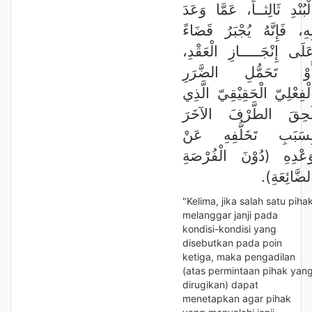
لْبُنْدِ ثَالِثــاً، عَمَّا وَعَدَ
ِهِ، فَإِنَّهُ يُجْبَرُ قَضَاءً
عَلَى إِنْجَـــــازِ الْعَقْدِ
َوْ تَحَمُّلِ الضَّرَرِ
لْفِعْلِيّ الْحَقِيْقِيّ الَّذِي
َحِقَ الطَّرْفَ الآخَرَ
ِسَبَبِ تَخَلُّفِهِ عَنْ
َعْدِهِ (دُوْنَ الْفُرْصَةِ
الضَّائِعَةِ)
"Kelima, jika salah satu piha
melanggar janji pada
kondisi-kondisi yang
disebutkan pada poin
ketiga, maka pengadilan
(atas permintaan pihak yan
dirugikan) dapat
menetapkan agar pihak