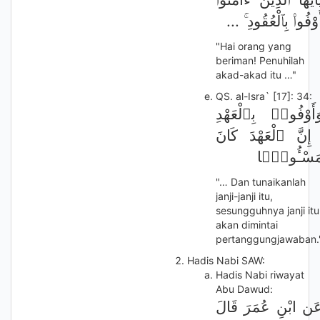
أَوْفُوا۟ بِٱلْعُقُودِ ۚ ..
"Hai orang yang
beriman! Penuhilah
akad-akad itu …"
QS. al-Isra` [17]: 34:
َأَوْفُوا۟ بِٱلْعَهْدِ
ۖ ِنَّ ٱلْعَهْدَ كَانَ
َسْـُٔولًۭا
"… Dan tunaikanlah
janji-janji itu,
sesungguhnya janji itu
akan dimintai
pertanggungjawaban.
Hadis Nabi SAW:
Hadis Nabi riwayat
Abu Dawud:
َن ابْنِ عُمَرَ قَالَ