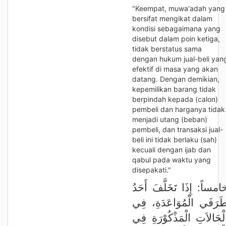
"Keempat, muwa'adah yang
bersifat mengikat dalam
kondisi sebagaimana yang
disebut dalam poin ketiga,
tidak berstatus sama
dengan hukum jual-beli yan
efektif di masa yang akan
datang. Dengan demikian,
kepemilikan barang tidak
berpindah kepada (calon)
pembeli dan harganya tidak
menjadi utang (beban)
pembeli, dan transaksi jual-
beli ini tidak berlaku (sah)
kecuali dengan ijab dan
qabul pada waktu yang
disepakati."
امساً: إِذَا تَخَلَّفَ أَحَدُ
َرَفَي الْمُوَاعَدَةِ، فِي
لْحَالاَتِ الْمَذْكُوْرَةِ فِي