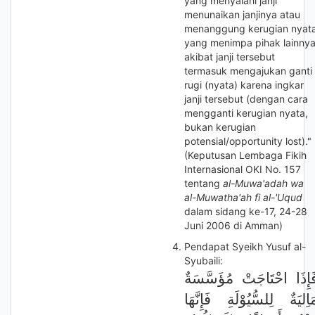
yang menyalahi janji
menunaikan janjinya atau
menanggung kerugian nyat
yang menimpa pihak lainny
akibat janji tersebut
termasuk mengajukan ganti
rugi (nyata) karena ingkar
janji tersebut (dengan cara
mengganti kerugian nyata,
bukan kerugian
potensial/opportunity lost)."
(Keputusan Lembaga Fikih
Internasional OKI No. 157
tentang
al-Muwa'adah wa
al-Muwatha'ah fi al-'Uqud
dalam sidang ke-17, 24-28
Juni 2006 di Amman)
Pendapat Syeikh Yusuf al-
Syubaili:
َإِذَا احْتَاجَتْ مُؤَسَّسَةٌ
َاِليَةٌ لِلسُّيُوْلَةِ فَإِنَّهَا