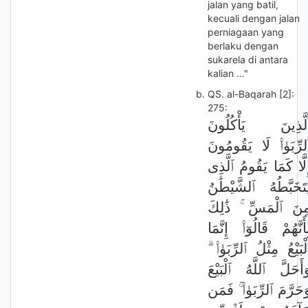
jalan yang batil,
kecuali dengan jalan
perniagaan yang
berlaku dengan
sukarela di antara
kalian …"
QS. al-Baqarah [2]:
275:
لَّذِينَ يَأْكُلُونَ
لرِّبَوٰا۟ لَا يَقُومُونَ
ِلَّا كَمَا يَقُومُ ٱلَّذِى
َتَخَبَّطُهُ ٱلشَّيْطَٰنُ
ِنَ ٱلْمَسِّ ۚ ذَٰلِكَ
ِأَنَّهُمْ قَالُوٓا۟ إِنَّمَا
ٱلْبَيْعُ مِثْلُ ٱلرِّبَوٰا۟ 
َأَحَلَّ ٱللَّهُ ٱلْبَيْعَ
َحَرَّمَ ٱلرِّبَوٰا۟ ۚ فَمَن