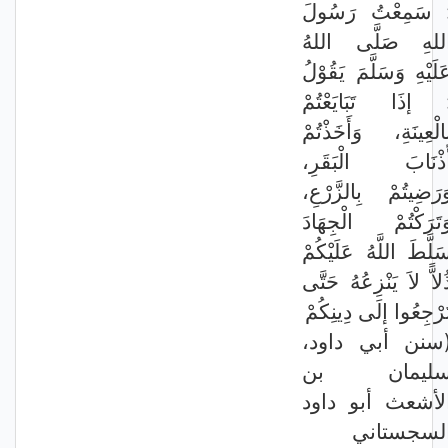
: َمِعْتُ رَسُولَ
للهِ صَلَّى اللهُ
َلَيْهِ وَسَلَّمَ يَقُوْلُ
: ذَا تَبَايَعْتُمْ
ِالْعِينَةِ، وَأَخَذْتُمْ
أَذْنَابَ الْبَقَرِ
وَرَضِيتُمْ بِالزَّرْعِ
َتَرَكْتُمْ الْجِهَادَ
َلَّطَ اللَّهُ عَلَيْكُمْ
ُلاًّ لاَ يَنْزِعُهُ حَتَّى
َرْجِعُوا إلَى دِينِكُمْ
(سنن أبي داود
ليمان بن
لأشعث أبو داود
لسجستاني