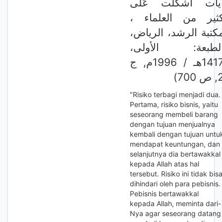
يات أشكلت عَلى
كثير من العلماء 
مكتبة الرشد، الرياض
الطبعة: الأولى
1417هـ / 1996م, ج
2, 700
"Risiko terbagi menjadi dua.
Pertama, risiko bisnis, yaitu
seseorang membeli barang
dengan tujuan menjualnya
kembali dengan tujuan untu
mendapat keuntungan, dan
selanjutnya dia bertawakkal
kepada Allah atas hal
tersebut. Risiko ini tidak bis
dihindari oleh para pebisnis.
Pebisnis bertawakkal
kepada Allah, meminta dari-
Nya agar seseorang datang