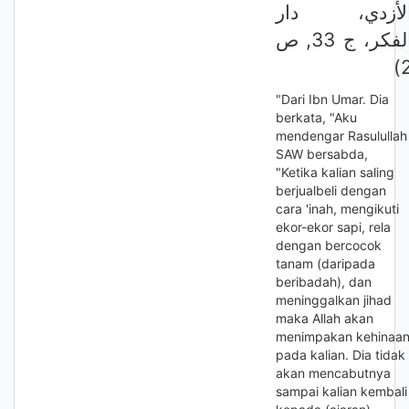
لأزدي، دار
الفكر، ج 33, ص
2
"Dari Ibn Umar. Dia
berkata, "Aku
mendengar Rasulullah
SAW bersabda,
"Ketika kalian saling
berjualbeli dengan
cara 'inah, mengikuti
ekor-ekor sapi, rela
dengan bercocok
tanam (daripada
beribadah), dan
meninggalkan jihad
maka Allah akan
menimpakan kehinaa
pada kalian. Dia tidak
akan mencabutnya
sampai kalian kembali