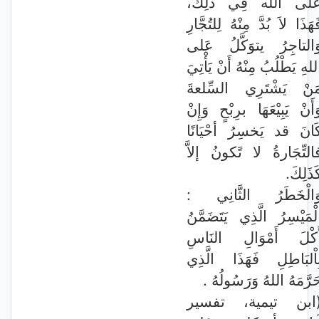
عَلَى الله فِي ذَلِكَ
َهَذَا لاَ بُدَّ مِنْهُ لِلتُجَّارِ
َالتاجِرُ يتوَكَّلُ عَلى
للهِ يَطْلُبُ مِنْهُ أَنْ يَأْتِيَ
َنْ يَشْتَرِي السِّلعةَ
َأَنْ يَبِيْعَهَا برِبْحٍ وَإِنْ
َانَ قد يَخسِرُ أحْيَانًا
التِّجَارةُ لا تًكونُ إلاَّ
كَذَلِكَ
وَالْخَطَرُ الثَّانِي 
لْمَيْسِرُ الَّذِي يَتَضَمَّنُ
َكْلَ أَمْوَالِ النَاسِ
ِاْلبَاطِلِ فَهَذَا الَّذِي
حَرَّمَهُ اللهُ وَرَسُولُهُ 
(بن تيمية، تفسير