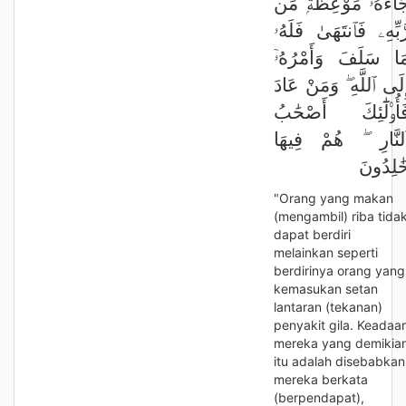
َآءَهُۥ مَوْعِظَةٌۭ مِّن
َّبِّهِۦ فَٱنتَهَىٰ فَلَهُۥ
َا سَلَفَ وَأَمْرُهُۥٓ
ِلَى ٱللَّهِ ۖ وَمَنْ عَادَ
َأُو۟لَٰٓئِكَ أَصْحَٰبُ
لنَّارِ ۖ هُمْ فِيهَا
َٰلِدُونَ
"Orang yang makan
(mengambil) riba tida
dapat berdiri
melainkan seperti
berdirinya orang yang
kemasukan setan
lantaran (tekanan)
penyakit gila. Keadaa
mereka yang demikia
itu adalah disebabkan
mereka berkata
(berpendapat),