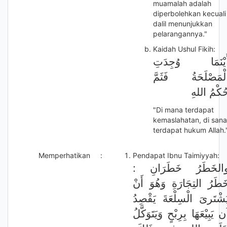
muamalah adalah
diperbolehkan kecuali
dalil menunjukkan
pelarangannya."
Kaidah Ushul Fikih:
َيْنَمَا وُجِدَتِ
لْمَصْلَحَةُ فَثَمَّ
ُكْمُ اللهِ
"Di mana terdapat
kemaslahatan, di sana
terdapat hukum Allah.
Memperhatikan
:
Pendapat Ibnu Taimiyyah:
والخَطَرُ خَطَرَانِ 
َطَرُ التِجَارَةِ وَهُوَ أَنْ
َشْتَرىَ الْسِلْعَةَ يَقْصِدُ
َن يَبِيْعَهَا بِرِبْحٍ وَيَتَوَكَّلُ