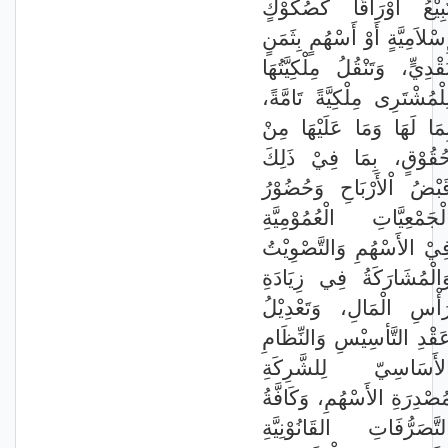
َبِيْعُ أَوْرَاقًا كَصُكُوْكٍ
ِسْلاَمِيَّةٍ أَوْ أَسْهُمٍ بِثَمَنٍ
َقْدِيٍّ، وَتَنْقُلُ مِلْكِيَّتُهَا
لِلْمُشْتَرِى مِلْكِيَّةً تَامَّةً
ِمَا لَهَا وَمَا عَلَيْهَا مِنْ
ُقُوْقٍ، بِمَا فِيْ ذَلِكَ
َبْضُ اْلأَرْبَاحِ وَحُضُوْرُ
لْجَمْعِيَّاتِ الْعُمُوْمِيَّةِ
ِيْ الأَسْهُمِ وَالتَّصْوِيْتُ
َالْمُشَارَكَةُ فِي زِيَادَةِ
َأْسِ الْمَالِ، وَتَعْدِيْلُ
َقْدِ التَّأسِيْسِ وَالنِّظَامِ
لأَسَاسِيّ لِلشَّرِكَةِ
ُصْدِرَةِ الأَسْهُمِ، وَكَافَّةُ
لتَّصَرُّفَاتِ القَانُوْنِيَّةِ