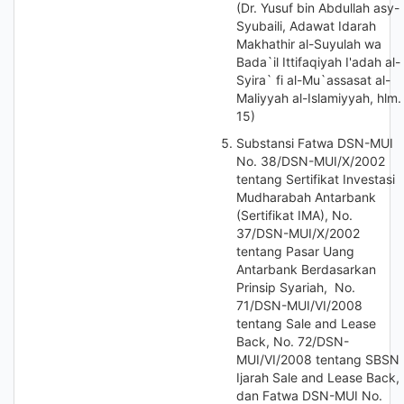
(Dr. Yusuf bin Abdullah asy-
Syubaili, Adawat Idarah
Makhathir al-Suyulah wa
Bada`il Ittifaqiyah I'adah al-
Syira` fi al-Mu`assasat al-
Maliyyah al-Islamiyyah, hlm.
15)
Substansi Fatwa DSN-MUI
No. 38/DSN-MUI/X/2002
tentang Sertifikat Investasi
Mudharabah Antarbank
(Sertifikat IMA), No.
37/DSN-MUI/X/2002
tentang Pasar Uang
Antarbank Berdasarkan
Prinsip Syariah, No.
71/DSN-MUI/VI/2008
tentang Sale and Lease
Back, No. 72/DSN-
MUI/VI/2008 tentang SBSN
Ijarah Sale and Lease Back,
dan Fatwa DSN-MUI No.