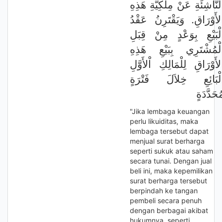
لنَّاشِئَةِ عَنْ مِلْكِيَّةِ هَذِهِ
لأَوْرَاقِ. وَيَقْتَرِنُ عَقْدُ
لْبَيْعِ بِوَعْدٍ مِنْ قِبَلِ
لْمُشْتَرِي بِبَيْعِ هَذِهِ
لأَوْرَاقِ لِلْمَالِكِ اْلأَوَّلِ
لْبَائِعِ خِلاَلَ فَتْرَةٍ
ُحَدَّدَةٍ
"Jika lembaga keuangan
perlu likuiditas, maka
lembaga tersebut dapat
menjual surat berharga
seperti sukuk atau saham
secara tunai. Dengan jual
beli ini, maka kepemilikan
surat berharga tersebut
berpindah ke tangan
pembeli secara penuh
dengan berbagai akibat
hukumnya, seperti