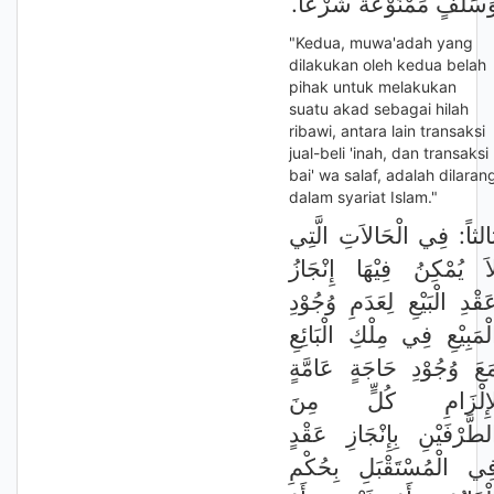
وَسَلَفٍ مَمْنُوْعَةٌ شَرْعاً
"Kedua, muwa'adah yang
dilakukan oleh kedua belah
pihak untuk melakukan
suatu akad sebagai hilah
ribawi, antara lain transaksi
jual-beli 'inah, dan transaksi
bai' wa salaf, adalah dilaran
dalam syariat Islam."
الثاً: فِي الْحَالاَتِ الَّتِي
اَ يُمْكِنُ فِيْهَا إِنْجَازُ
َقْدِ الْبَيْعِ لِعَدَمِ وُجُوْدِ
لْمَبِيْعِ فِي مِلْكِ الْبَائِعِ
َعَ وُجُوْدِ حَاجَةٍ عَامَّةٍ
إِلْزَامِ كُلٍّ مِنَ
لطَّرْفَيْنِ بِإِنْجَازِ عَقْدٍ
ِي الْمُسْتَقْبَلِ بِحُكْمِ