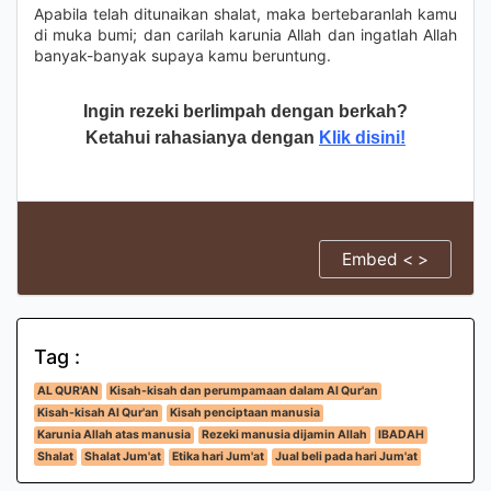
Apabila telah ditunaikan shalat, maka bertebaranlah kamu
di muka bumi; dan carilah karunia Allah dan ingatlah Allah
banyak-banyak supaya kamu beruntung.
Ingin rezeki berlimpah dengan berkah?
Ketahui rahasianya dengan
Klik disini!
Embed < >
Tag :
AL QUR'AN
Kisah-kisah dan perumpamaan dalam Al Qur'an
Kisah-kisah Al Qur'an
Kisah penciptaan manusia
Karunia Allah atas manusia
Rezeki manusia dijamin Allah
IBADAH
Shalat
Shalat Jum'at
Etika hari Jum'at
Jual beli pada hari Jum'at