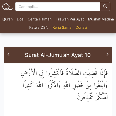
Quran
Doa
Cerita Hikmah
Tilawah Per Ayat
Mushaf Madina
Fatwa DSN
Kerja Sama
Donasi
Surat Al-Jumu’ah Ayat 10
فَإِذَا قُضِيَتِ الصَّلَاةُ فَانْتَشِرُوا فِي الْأَرْضِ
وَابْتَغُوا مِنْ فَضْلِ اللَّهِ وَاذْكُرُوا اللَّهَ كَثِيرًا
لَعَلَّكُمْ تُفْلِحُونَ