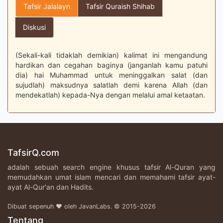
Tafsir Jalalayn
Tafsir Quraish Shihab
Diskusi
(Sekali-kali tidaklah demikian) kalimat ini mengandung
hardikan dan cegahan baginya (janganlah kamu patuhi
dia) hai Muhammad untuk meninggalkan salat (dan
sujudlah) maksudnya salatlah demi karena Allah (dan
mendekatlah) kepada-Nya dengan melalui amal ketaatan.
TafsirQ.com
adalah sebuah search engine khusus tafsir Al-Quran yang
memudahkan umat islam mencari dan memahami tafsir ayat-
ayat Al-Qur'an dan Hadits.
Dibuat sepenuh ♥ oleh JavanLabs. © 2015-2026
Tentang