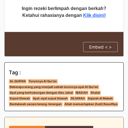
Ingin rezeki berlimpah dengan berkah?
Ketahui rahasianya dengan
Klik disini!
Embed < >
Tag :
AL QUR'AN
Turunnya Al Qur'an
Beberapa orang yang menjadi sebab turunnya ayat Al Qur'an
Ayat yang berhubungan dengan Abu Jahal
IBADAH
Shalat
Sujud tilawah
Ayat-ayat sujud tilawah
SEJARAH
Sejarah di Mekah
Berdakwah secara terang-terangan
Allah memantapkan (hati) RasulNya