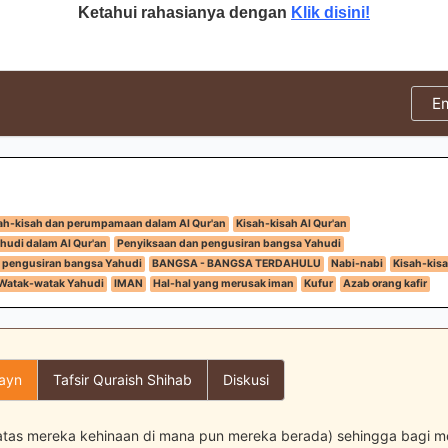
Ketahui rahasianya dengan
Klik disini!
E
ah-kisah dan perumpamaan dalam Al Qur'an
Kisah-kisah Al Qur'an
hudi dalam Al Qur'an
Penyiksaan dan pengusiran bangsa Yahudi
 pengusiran bangsa Yahudi
BANGSA - BANGSA TERDAHULU
Nabi-nabi
Kisah-kisa
Watak-watak Yahudi
IMAN
Hal-hal yang merusak iman
Kufur
Azab orang kafir
layn
Tafsir Quraish Shihab
Diskusi
atas mereka kehinaan di mana pun mereka berada) sehingga bagi m