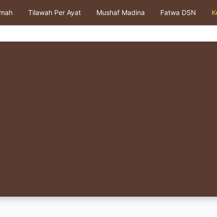
kmah
Tilawah Per Ayat
Mushaf Madina
Fatwa DSN
K