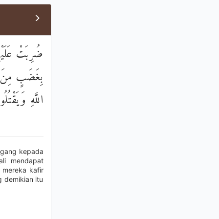
ضُرِبَتْ عَلَيْه
بِغَضَبٍ مِنَ ال
اللَّهِ وَيَقْتُل
pegang kepada
ali mendapat
 mereka kafir
 demikian itu