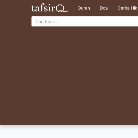
Quran
Doa
Cerita Hi