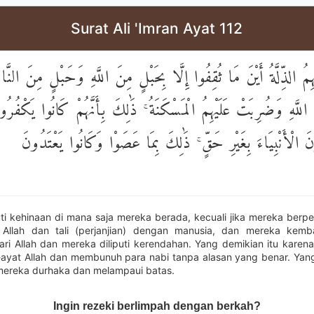
Surat Ali 'Imran Ayat 112
ِمُ الذِّلَّةُ أَيْنَ مَا ثُقِفُوا إِلَّا بِحَبْلٍ مِنَ اللَّهِ وَحَبْلٍ مِنَ الن
لَّهِ وَضُرِبَتْ عَلَيْهِمُ الْمَسْكَنَةُ ۚ ذَٰلِكَ بِأَنَّهُمْ كَانُوا يَكْفُر
ُونَ الْأَنْبِيَاءَ بِغَيْرِ حَقٍّ ۚ ذَٰلِكَ بِمَا عَصَوْا وَكَانُوا يَعْتَدُونَ
uti kehinaan di mana saja mereka berada, kecuali jika mereka ber
) Allah dan tali (perjanjian) dengan manusia, dan mereka kemb
ri Allah dan mereka diliputi kerendahan. Yang demikian itu karena
ayat Allah dan membunuh para nabi tanpa alasan yang benar. Yang
ereka durhaka dan melampaui batas.
Ingin rezeki berlimpah dengan berkah?