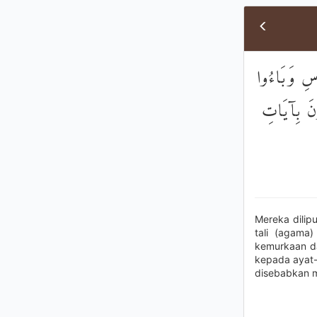
َّاسِ وَبَاءُوا
ُونَ بِآيَاتِ
Mereka dilip
tali (agama
kemurkaan da
kepada ayat-
disebabkan m