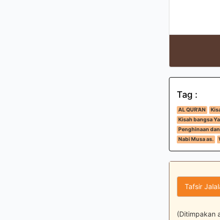
Tag :
AL QUR'AN
Kis
Kisah bangsa Ya
Penghinaan dan
Nabi Musa as.
Tafsir Jala
(Ditimpakan 