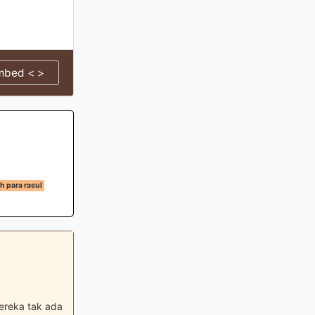
mbed < >
h para rasul
ereka tak ada