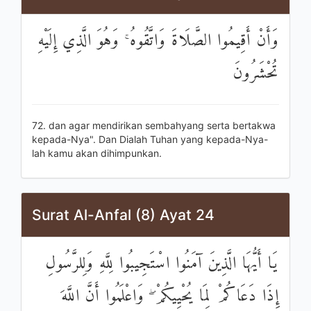
وَأَنْ أَقِيمُوا الصَّلَاةَ وَاتَّقُوهُ ۚ وَهُوَ الَّذِي إِلَيْهِ
تُحْشَرُونَ
72. dan agar mendirikan sembahyang serta bertakwa
kepada-Nya". Dan Dialah Tuhan yang kepada-Nya-
lah kamu akan dihimpunkan.
Surat Al-Anfal (8) Ayat 24
يَا أَيُّهَا الَّذِينَ آمَنُوا اسْتَجِيبُوا لِلَّهِ وَلِلرَّسُولِ
إِذَا دَعَاكُمْ لِمَا يُحْيِيكُمْ ۖ وَاعْلَمُوا أَنَّ اللَّهَ