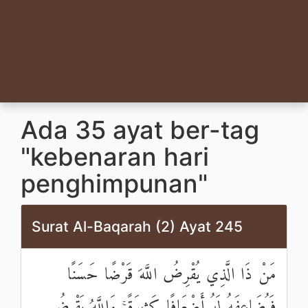
Ada 35 ayat ber-tag
"kebenaran hari
penghimpunan"
Surat Al-Baqarah (2) Ayat 245
مَنْ ذَا الَّذِي يُقْرِضُ اللَّهَ قَرْضًا حَسَنًا
فَيُضَاعِفَهُ لَهُ أَضْعَافًا كَثِيرَةً ۚ وَاللَّهُ يَقْبِضُ