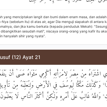
lah yang menciptakan langit dan bumi dalam enam masa, dan adalah
-Nya (sebelum itu) di atas air, agar Dia menguji siapakah di antara
 amalnya, dan jika kamu berkata (kepada penduduk Mekah): "Sesun
dibangkitkan sesudah mati", niscaya orang-orang yang kafir itu aka
lain hanyalah sihir yang nyata".
usuf (12) Ayat 21
ي اشْتَرَاهُ مِنْ مِصْرَ لِامْرَأَتِهِ أَكْرِمِي مَثْوَاهُ عَسَىٰ أَنْ يَنْفَعَن
لَدًا ۚ وَكَذَٰلِكَ مَكَّنَّا لِيُوسُفَ فِي الْأَرْضِ وَلِنُعَلِّمَهُ مِنْ تَأْوِيل
ۚ وَاللَّهُ غَالِبٌ عَلَىٰ أَمْرِهِ وَلَٰكِنَّ أَكْثَرَ النَّاسِ لَا يَعْلَمُونَ