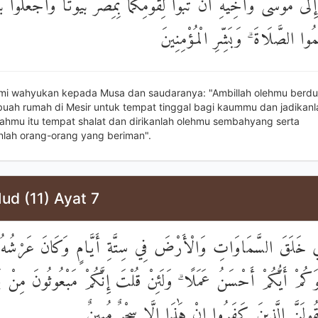
إِلَىٰ مُوسَىٰ وَأَخِيهِ أَنْ تَبَوَّآ لِقَوْمِكُمَا بِمِصْرَ بُيُوتًا وَاجْعَلُوا بُي
يمُوا الصَّلَاةَ ۗ وَبَشِّرِ الْمُؤْمِنِينَ
mi wahyukan kepada Musa dan saudaranya: "Ambillah olehmu berd
uah rumah di Mesir untuk tempat tinggal bagi kaummu dan jadikan
hmu itu tempat shalat dan dirikanlah olehmu sembahyang serta
lah orang-orang yang beriman".
ud (11) Ayat 7
ِي خَلَقَ السَّمَاوَاتِ وَالْأَرْضَ فِي سِتَّةِ أَيَّامٍ وَكَانَ عَرْشُهُ 
ْلُوَكُمْ أَيُّكُمْ أَحْسَنُ عَمَلًا ۗ وَلَئِنْ قُلْتَ إِنَّكُمْ مَبْعُوثُونَ مِنْ بَ
قُولَنَّ الَّذِينَ كَفَرُوا إِنْ هَٰذَا إِلَّا سِحْرٌ مُبِينٌ