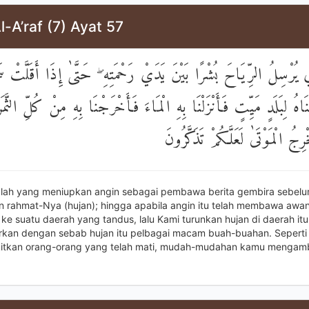
l-A’raf (7) Ayat 57
 يُرْسِلُ الرِّيَاحَ بُشْرًا بَيْنَ يَدَيْ رَحْمَتِهِ ۖ حَتَّىٰ إِذَا أَقَلَّتْ سَ
نَاهُ لِبَلَدٍ مَيِّتٍ فَأَنْزَلْنَا بِهِ الْمَاءَ فَأَخْرَجْنَا بِهِ مِنْ كُلِّ الثَّ
ِجُ الْمَوْتَىٰ لَعَلَّكُمْ تَذَكَّرُونَ
alah yang meniupkan angin sebagai pembawa berita gembira sebel
 rahmat-Nya (hujan); hingga apabila angin itu telah membawa aw
 ke suatu daerah yang tandus, lalu Kami turunkan hujan di daerah it
rkan dengan sebab hujan itu pelbagai macam buah-buahan. Seperti 
tkan orang-orang yang telah mati, mudah-mudahan kamu mengamb