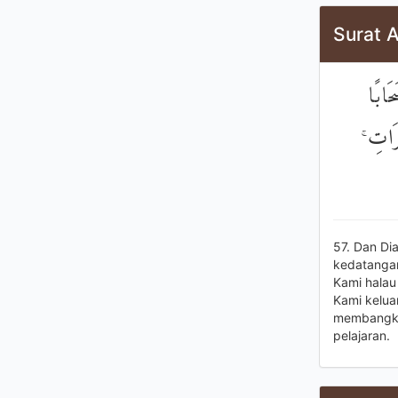
Surat A
حَابًا
مَرَاتِ
57. Dan Di
kedatangan
Kami halau
Kami kelua
membangki
pelajaran.