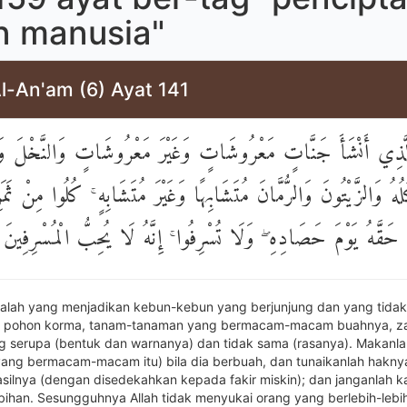
in manusia"
l-An'am (6) Ayat 141
ِي أَنْشَأَ جَنَّاتٍ مَعْرُوشَاتٍ وَغَيْرَ مَعْرُوشَاتٍ وَالنَّخْلَ وَالز
ُلُهُ وَالزَّيْتُونَ وَالرُّمَّانَ مُتَشَابِهًا وَغَيْرَ مُتَشَابِهٍ ۚ كُلُوا مِنْ ثَمَر
وا حَقَّهُ يَوْمَ حَصَادِهِ ۖ وَلَا تُسْرِفُوا ۚ إِنَّهُ لَا يُحِبُّ الْمُسْرِفِينَ
ialah yang menjadikan kebun-kebun yang berjunjung dan yang tidak
g, pohon korma, tanam-tanaman yang bermacam-macam buahnya, za
g serupa (bentuk dan warnanya) dan tidak sama (rasanya). Makanla
ang bermacam-macam itu) bila dia berbuah, dan tunaikanlah haknya 
silnya (dengan disedekahkan kepada fakir miskin); dan janganlah 
ebihan. Sesungguhnya Allah tidak menyukai orang yang berlebih-lebi