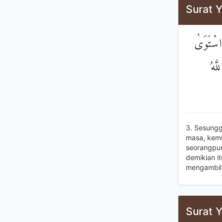
Surat Y
اسْتَوَىٰ
َّهُ
3. Sesungg
masa, kemu
seorangpun
demikian i
mengambil 
Surat Y