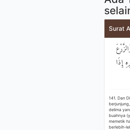
sela
Surat A
۞ َّرْعَ
ِهِ إِذَا
141. Dan D
berjunjun
delima yan
buahnya (y
memetik ha
berlebih-l