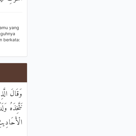
 kamu yang
gguhnya
n berkata:
وَقَالَ الَّذِ
نَتَّخِذَهُ وَ
الْأَحَادِيثِ 