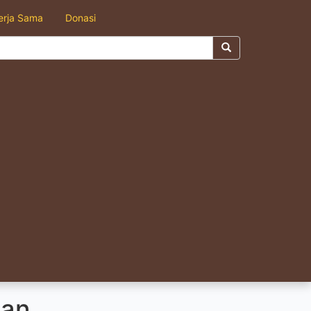
erja Sama
Donasi
aan