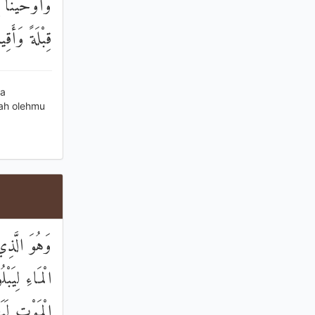
وَأَوْحَيْنَا 
قِبْلَةً وَأَقِ
ua
lah olehmu
وَهُوَ الَّذ
الْمَاءِ لِيَب
الْمَوْتِ لَيَ