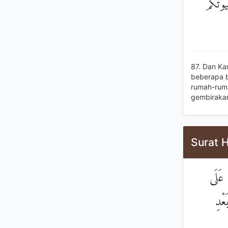
ُوتَكُمْ
87. Dan Ka
beberapa b
rumah-ruma
gembirakan
Surat H
عَلَى
عْدِ