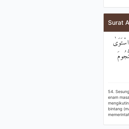
Surat A
اسْتَوَىٰ
ُّجُومَ
54. Sesung
enam masa,
mengikutin
bintang (m
memerintah