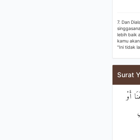
7. Dan Dia
singgasana
lebih baik
kamu akan 
"Ini tidak 
Surat Y
َا أَوْ
ِ