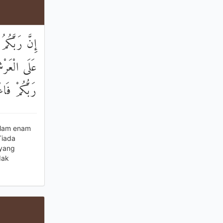
إِنَّ رَبَّكُ
عَلَى الْعَرْشِ
رَبُّكُمْ فَاعْ
alam enam
Tiada
 yang
dak