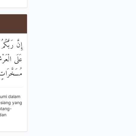
إِنَّ رَبَّكُ
عَلَى الْعَرْش
مُسَخَّرَاتٍ ب
bumi dalam
 siang yang
ntang-
dan