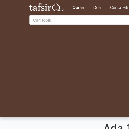
Quran
Doa
Cerita Hi
Ada 