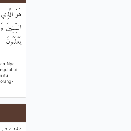
هُوَ الَّذِي 
السِّنِينَ وَا
يَعْلَمُونَ
pkan-Nya
engetahui
 itu
 orang-