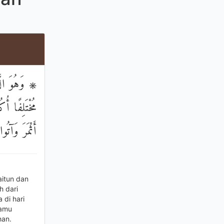
وَهُوَ الَّذ
مُخْتَلِفًا أُك
أَثْمَرَ وَآتُ
itun dan
h dari
di hari
kamu
han.