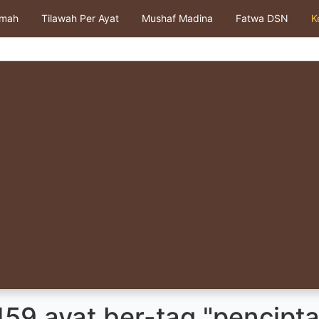
kmah
Tilawah Per Ayat
Mushaf Madina
Fatwa DSN
K
159 ayat ber-tag "pencipt