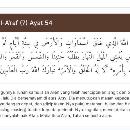
l-A’raf (7) Ayat 54
مُ اللَّهُ الَّذِي خَلَقَ السَّمَاوَاتِ وَالْأَرْضَ فِي سِتَّةِ أَيَّامٍ ثُمَّ 
ِ يُغْشِي اللَّيْلَ النَّهَارَ يَطْلُبُهُ حَثِيثًا وَالشَّمْسَ وَالْقَمَرَ وَالن
ِأَمْرِهِ ۗ أَلَا لَهُ الْخَلْقُ وَالْأَمْرُ ۗ تَبَارَكَ اللَّهُ رَبُّ الْعَالَمِينَ
guhnya Tuhan kamu ialah Allah yang telah menciptakan langit dan 
 lalu Dia bersemayam di atas 'Arsy. Dia menutupkan malam kepada
ya dengan cepat, dan (diciptakan-Nya pula) matahari, bulan dan bi
asing-masing) tunduk kepada perintah-Nya. Ingatlah, menciptakan 
 hanyalah hak Allah. Maha Suci Allah, Tuhan semesta alam.