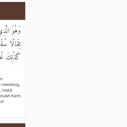
وَهُوَ الَّذِي
ثِقَالًا سُقْ ۚ
كَذَٰلِكَ نُخْر
um
an mendung,
u, maka
itulah Kami
il