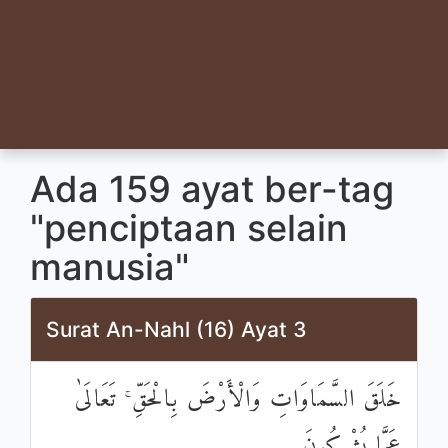
Ada 159 ayat ber-tag
"penciptaan selain
manusia"
Surat An-Nahl (16) Ayat 3
خَلَقَ السَّمَاوَاتِ وَالْأَرْضَ بِالْحَقِّ ۚ تَعَالَىٰ
عَمَّا يُشْرِكُونَ