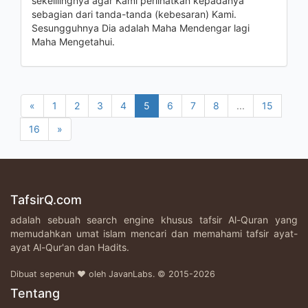
sekelilingnya agar Kami perlihatkan kepadanya
sebagian dari tanda-tanda (kebesaran) Kami.
Sesungguhnya Dia adalah Maha Mendengar lagi
Maha Mengetahui.
«
1
2
3
4
5
6
7
8
...
15
16
»
TafsirQ.com
adalah sebuah search engine khusus tafsir Al-Quran yang
memudahkan umat islam mencari dan memahami tafsir ayat-
ayat Al-Qur'an dan Hadits.
Dibuat sepenuh ♥ oleh JavanLabs. © 2015-2026
Tentang