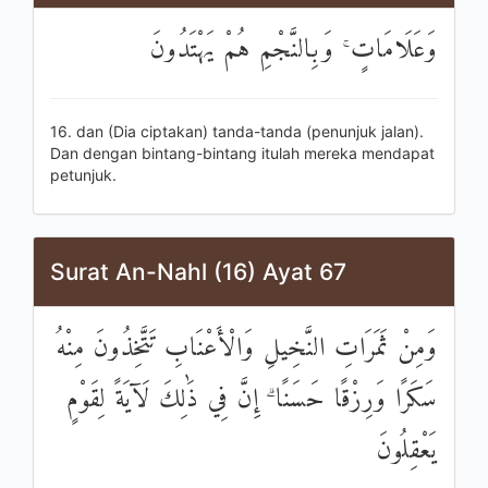
وَعَلَامَاتٍ ۚ وَبِالنَّجْمِ هُمْ يَهْتَدُونَ
16. dan (Dia ciptakan) tanda-tanda (penunjuk jalan).
Dan dengan bintang-bintang itulah mereka mendapat
petunjuk.
Surat An-Nahl (16) Ayat 67
وَمِنْ ثَمَرَاتِ النَّخِيلِ وَالْأَعْنَابِ تَتَّخِذُونَ مِنْهُ
سَكَرًا وَرِزْقًا حَسَنًا ۗ إِنَّ فِي ذَٰلِكَ لَآيَةً لِقَوْمٍ
يَعْقِلُونَ