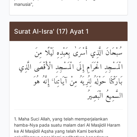
manusia",
Surat Al-Isra' (17) Ayat 1
سُبْحَانَ الَّذِي أَسْرَىٰ بِعَبْدِهِ لَيْلًا مِنَ
الْمَسْجِدِ الْحَرَامِ إِلَى الْمَسْجِدِ الْأَقْصَى الَّذِي
بَارَكْنَا حَوْلَهُ لِنُرِيَهُ مِنْ آيَاتِنَا ۚ إِنَّهُ هُوَ
السَّمِيعُ الْبَصِيرُ
1. Maha Suci Allah, yang telah memperjalankan
hamba-Nya pada suatu malam dari Al Masjidil Haram
ke Al Masjidil Aqsha yang telah Kami berkahi