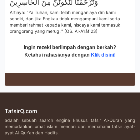
وَتَرْحَمْنَا لَنَكُونَنَّ مِنَ الْخَاسِرِينَ
Artinya: "Ya Tuhan, kami telah menganiaya dm kami
sendiri, dan jika Engkau tidak mengampuni kami serta
memberi rahmat kepada kami, niscaya kami termasuk
orangorang yang merugi." (QS. Al-A'râf 23)
Ingin rezeki berlimpah dengan berkah?
Ketahui rahasianya dengan
Klik disini!
TafsirQ.com
adalah sebuah search engine khusus tafsir Al-Quran yang
memudahkan umat islam mencari dan memahami tafsir ayat-
ayat Al-Qur'an dan Hadits.