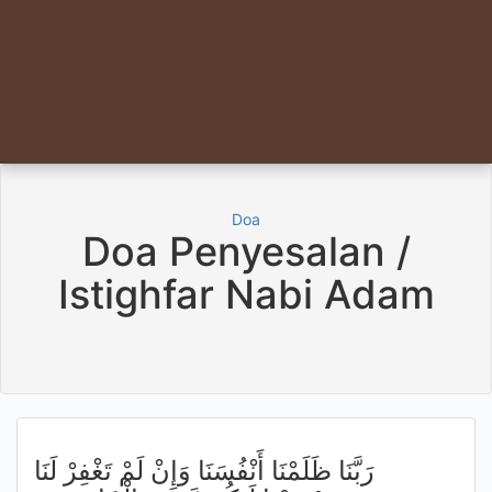
Doa
Doa Penyesalan /
Istighfar Nabi Adam
رَبَّنَا ظَلَمْنَا أَنْفُسَنَا وَإِنْ لَمْ تَغْفِرْ لَنَا