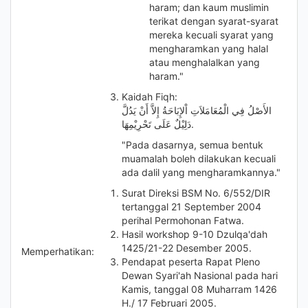
haram; dan kaum muslimin
terikat dengan syarat-syarat
mereka kecuali syarat yang
mengharamkan yang halal
atau menghalalkan yang
haram."
Kaidah Fiqh:
الأَصْلُ فِي الْمُعَامَلاَتِ اْلإِبَاحَةُ إِلاَّ أَنْ يَدُلَّ
دَلِيْلٌ عَلَى تَحْرِيْمِهَا.
"Pada dasarnya, semua bentuk
muamalah boleh dilakukan kecuali
ada dalil yang mengharamkannya."
Surat Direksi BSM No. 6/552/DIR
tertanggal 21 September 2004
perihal Permohonan Fatwa.
Hasil workshop 9-10 Dzulqa'dah
1425/21-22 Desember 2005.
Memperhatikan
:
Pendapat peserta Rapat Pleno
Dewan Syari'ah Nasional pada hari
Kamis, tanggal 08 Muharram 1426
H./ 17 Februari 2005.