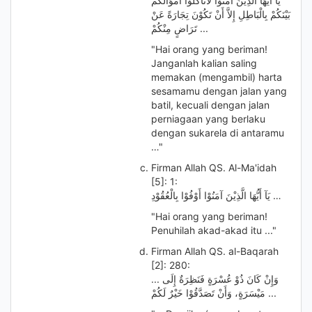
يَآ أَيُّهَا الَّذِيْنَ آمَنُوْا لاَتَأْكُلُوْا أَمْوَالَكُمْ
بَيْنَكُمْ بِالْبَاطِلِ إِلاَّ أَنْ تَكُوْنَ تِجَارَةً عَنْ
تَرَاضٍ مِنْكُمْ ...
"Hai orang yang beriman!
Janganlah kalian saling
memakan (mengambil) harta
sesamamu dengan jalan yang
batil, kecuali dengan jalan
perniagaan yang berlaku
dengan sukarela di antaramu
…"
Firman Allah QS. Al-Ma'idah
[5]: 1:
يَآ أَيُّهَا الَّذِيْنَ آمَنُوْا أَوْفُوْا بِالْعُقُوْدِ …
"Hai orang yang beriman!
Penuhilah akad-akad itu ..."
Firman Allah QS. al-Baqarah
[2]: 280:
... وَإِنْ كَانَ ذُوْ عُسْرَةٍ فَنَظِرَةٌ إِلَى
مَيْسَرَةٍ، وَأَنْ تَصَدَّقُوْا خَيْرٌ لَكُمْ ...