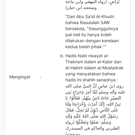
تَرَاضٍ، (رواه البيهقي وابن ماجة
وصححه ابن حبان)
"Dari Abu Sa'id Al-Khudri
bahwa Rasulullah SAW
bersabda, "Sesungguhnya
jual beli itu hanya boleh
dilakukan dengan kerelaan
kedua belah pihak.""
Hadis Nabi riwayat al-
Thabrani dalam al-Kabir dan
al-Hakim dalam al-Mustadrak
yang menyatakan bahwa
Mengingat
:
hadis ini shahih sanadnya :
روى ابنُ عباسٍ أنَّ النبيَّ صلى الله
عليه وآله وسلم لَمَّا أَمَرَ بإخرَاجِ بَنِي
النَضِيْرِ جَاءَهُ نَاسٌ مِنْهُمْ، فَقَالُوْا: يَا
نَبِيَّ اللهِ، إِنَّكَ أمَرْتَ بِإِخْرَاجِنَا وَلَنَا
عَلَى النَّاسِ دُيُوْنٌ لَمْ تَحِلَّ، فَقَالَ
رَسُوْلُ اللهِ صَلَّى اللهُ عَلَيْهِِِ وَآلِهِ
وَسَلَّمَ: ضَعُوْا وتَعَجَّلُوْا (رواه
الطبرني والحاكم في المستدرك
وصححه)