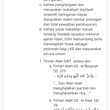
bahwa penghargaan dan
merupakan mukafaah
tasji'iyah
(insentif) keringanan dapat
diwujudkan dalam bentuk potongan
dari total kewajiban pembayaran;
bahwa untuk kepastian hukum
tentang masalah tersebut menurut
ajaran Islam, DSN memandang perlu
menetapkan fatwa sebagai
pedoman bagi LKS dan masyarakat
secara umum.
Firman Allah SWT, antara lain:
Firman Allah QS. al-Baqarah
[2]: 275:
… وَأَحَلَّ اللهُ الْبَيْعَ وَحَرَّمَ الرِّبَا …
"… Dan Allah telah
menghalalkan jual beli dan
mengharamkan riba ..."
Firman Allah QS. Al-Nisa' [4]:
29: