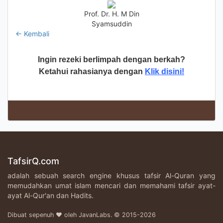
Prof. Dr. H. M Din
Syamsuddin
← Kembali
Ingin rezeki berlimpah dengan berkah?
Ketahui rahasianya dengan
Klik disini!
TafsirQ.com
adalah sebuah search engine khusus tafsir Al-Quran yang
memudahkan umat islam mencari dan memahami tafsir ayat-
ayat Al-Qur'an dan Hadits.
Dibuat sepenuh ♥ oleh JavanLabs. © 2015-2026