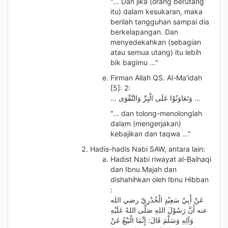
"... Dan jika (orang berutang
itu) dalam kesukaran, maka
berilah tangguhan sampai dia
berkelapangan. Dan
menyedekahkan (sebagian
atau semua utang) itu lebih
bik bagimu ..."
Firman Allah QS. Al-Ma'idah
[5]: 2:
… وَتَعَاوَنُوْا عَلَى الْبِرِّ وَالتَّقْوَى ...
"… dan tolong-menolonglah
dalam (mengerjakan)
kebajikan dan taqwa …"
Hadis-hadis Nabi SAW, antara lain:
Hadist Nabi riwayat al-Baihaqi
dan Ibnu Majah dan
dishahihkan oleh Ibnu Hibban
:
عَنْ أَبِيْ سَعِيْدٍ الْخُدْرِيّ رضي الله
عنه أَنَّ رَسُوْلَ اللهِ صَلَّى اللهُ عَلَيْهِ
وَآلِهِ وَسَلَّمَ قَالَ: إِنِّمَا الْبَيْعُ عَنْ