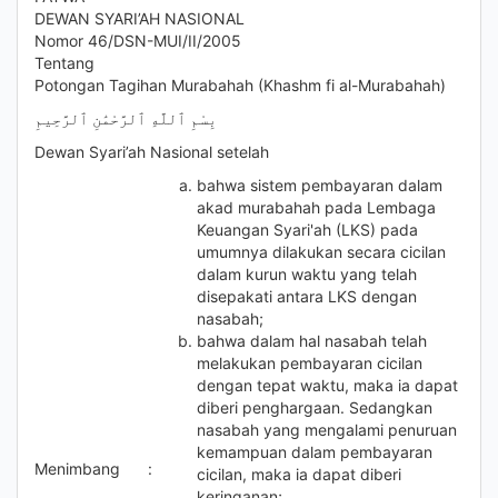
DEWAN SYARI’AH NASIONAL
Nomor 46/DSN-MUI/II/2005
Tentang
Potongan Tagihan Murabahah (Khashm fi al-Murabahah)
بِسْمِ ٱللَّهِ ٱلرَّحْمَٰنِ ٱلرَّحِيمِ
Dewan Syari’ah Nasional setelah
bahwa sistem pembayaran dalam
akad murabahah pada Lembaga
Keuangan Syari'ah (LKS) pada
umumnya dilakukan secara cicilan
dalam kurun waktu yang telah
disepakati antara LKS dengan
nasabah;
bahwa dalam hal nasabah telah
melakukan pembayaran cicilan
dengan tepat waktu, maka ia dapat
diberi penghargaan. Sedangkan
nasabah yang mengalami penuruan
kemampuan dalam pembayaran
Menimbang
:
cicilan, maka ia dapat diberi
keringanan;