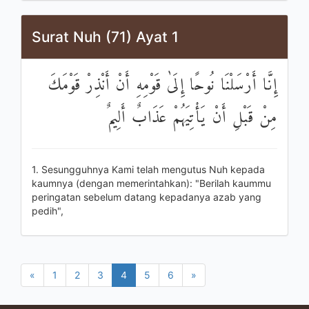
Surat Nuh (71) Ayat 1
إِنَّا أَرْسَلْنَا نُوحًا إِلَىٰ قَوْمِهِ أَنْ أَنْذِرْ قَوْمَكَ
مِنْ قَبْلِ أَنْ يَأْتِيَهُمْ عَذَابٌ أَلِيمٌ
1. Sesungguhnya Kami telah mengutus Nuh kepada
kaumnya (dengan memerintahkan): "Berilah kaummu
peringatan sebelum datang kepadanya azab yang
pedih",
«
1
2
3
4
5
6
»