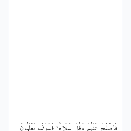
فَاصْفَحْ عَنْهُمْ وَقُلْ سَلَامٌ ۚ فَسَوْفَ يَعْلَمُونَ