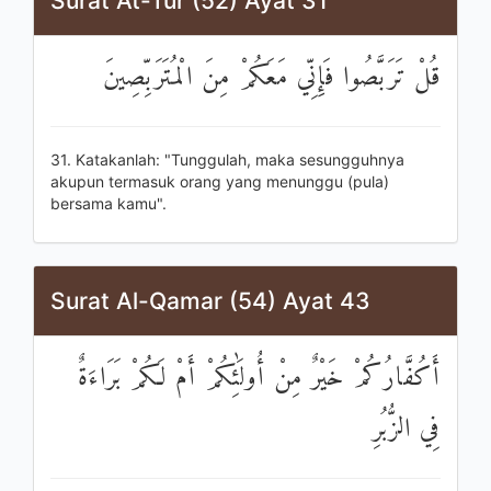
Surat At-Tur (52) Ayat 31
قُلْ تَرَبَّصُوا فَإِنِّي مَعَكُمْ مِنَ الْمُتَرَبِّصِينَ
31. Katakanlah: "Tunggulah, maka sesungguhnya
akupun termasuk orang yang menunggu (pula)
bersama kamu".
Surat Al-Qamar (54) Ayat 43
أَكُفَّارُكُمْ خَيْرٌ مِنْ أُولَٰئِكُمْ أَمْ لَكُمْ بَرَاءَةٌ
فِي الزُّبُرِ