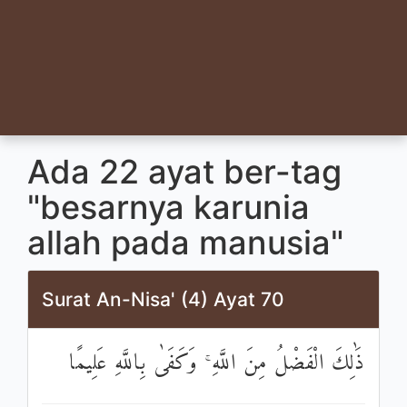
Ada 22 ayat ber-tag
"besarnya karunia
allah pada manusia"
Surat An-Nisa' (4) Ayat 70
ذَٰلِكَ الْفَضْلُ مِنَ اللَّهِ ۚ وَكَفَىٰ بِاللَّهِ عَلِيمًا