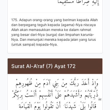
إِلَيْهِ صِرَاطًا مُسْتَقِيمًا
175. Adapun orang-orang yang beriman kepada Allah
dan berpegang teguh kepada (agama)-Nya niscaya
Allah akan memasukkan mereka ke dalam rahmat
yang besar dari-Nya (surga) dan limpahan karunia-
Nya. Dan menunjuki mereka kepada jalan yang lurus
(untuk sampai) kepada-Nya.
Surat Al-A’raf (7) Ayat 172
وَإِذْ أَخَذَ رَبُّكَ مِنْ بَنِي آدَمَ مِنْ ظُهُورِهِمْ
ذُرِّيَّتَهُمْ وَأَشْهَدَهُمْ عَلَىٰ أَنْفُسِهِمْ أَلَسْتُ بِرَبِّكُمْ
ۖ قَالُوا بَلَىٰ ۛ شَهِدْنَا ۛ أَنْ تَقُولُوا يَوْمَ الْقِيَامَةِ