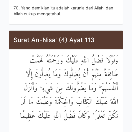
70. Yang demikian itu adalah karunia dari Allah, dan
Allah cukup mengetahui.
Surat An-Nisa' (4) Ayat 113
وَلَوْلَا فَضْلُ اللَّهِ عَلَيْكَ وَرَحْمَتُهُ لَهَمَّتْ
طَائِفَةٌ مِنْهُمْ أَنْ يُضِلُّوكَ وَمَا يُضِلُّونَ إِلَّا
أَنْفُسَهُمْ ۖ وَمَا يَضُرُّونَكَ مِنْ شَيْءٍ ۚ وَأَنْزَلَ
اللَّهُ عَلَيْكَ الْكِتَابَ وَالْحِكْمَةَ وَعَلَّمَكَ مَا لَمْ
تَكُنْ تَعْلَمُ ۚ وَكَانَ فَضْلُ اللَّهِ عَلَيْكَ عَظِيمًا