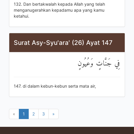
132. Dan bertakwalah kepada Allah yang telah
menganugerahkan kepadamu apa yang kamu
ketahui.
Surat Asy-Syu'ara' (26) Ayat 147
فِي جَنَّاتٍ وَعُيُونٍ
147. di dalam kebun-kebun serta mata air,
«
1
2
3
»