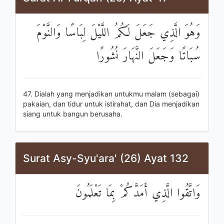
وَهُوَ الَّذِي جَعَلَ لَكُمُ اللَّيْلَ لِبَاسًا وَالنَّوْمَ
سُبَاتًا وَجَعَلَ النَّهَارَ نُشُورًا
47. Dialah yang menjadikan untukmu malam (sebagai)
pakaian, dan tidur untuk istirahat, dan Dia menjadikan
siang untuk bangun berusaha.
Surat Asy-Syu'ara' (26) Ayat 132
وَاتَّقُوا الَّذِي أَمَدَّكُمْ بِمَا تَعْلَمُونَ