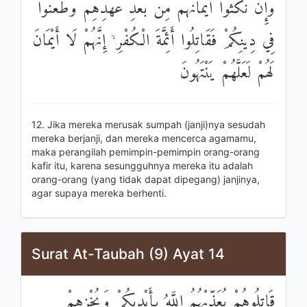
وَإِنْ نَكَثُوا أَيْمَانَهُمْ مِنْ بَعْدِ عَهْدِهِمْ وَطَعَنُوا
فِي دِينِكُمْ فَقَاتِلُوا أَئِمَّةَ الْكُفْرِ ۙ إِنَّهُمْ لَا أَيْمَانَ
لَهُمْ لَعَلَّهُمْ يَنْتَهُونَ
12. Jika mereka merusak sumpah (janji)nya sesudah
mereka berjanji, dan mereka mencerca agamamu,
maka perangilah pemimpin-pemimpin orang-orang
kafir itu, karena sesungguhnya mereka itu adalah
orang-orang (yang tidak dapat dipegang) janjinya,
agar supaya mereka berhenti.
Surat At-Taubah (9) Ayat 14
قَاتِلُوهُمْ يُعَذِّبْهُمُ اللَّهُ بِأَيْدِيكُمْ وَيُخْزِهِمْ