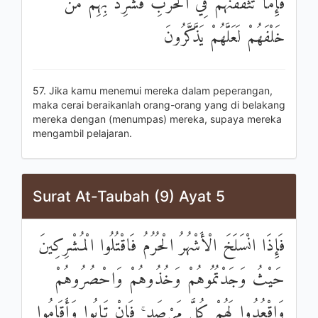
فَإِمَّا تَثْقَفَنَّهُمْ فِي الْحَرْبِ فَشَرِّدْ بِهِمْ مَنْ
خَلْفَهُمْ لَعَلَّهُمْ يَذَّكَّرُونَ
57. Jika kamu menemui mereka dalam peperangan,
maka cerai beraikanlah orang-orang yang di belakang
mereka dengan (menumpas) mereka, supaya mereka
mengambil pelajaran.
Surat At-Taubah (9) Ayat 5
فَإِذَا انْسَلَخَ الْأَشْهُرُ الْحُرُمُ فَاقْتُلُوا الْمُشْرِكِينَ
حَيْثُ وَجَدْتُمُوهُمْ وَخُذُوهُمْ وَاحْصُرُوهُمْ
وَاقْعُدُوا لَهُمْ كُلَّ مَرْصَدٍ ۚ فَإِنْ تَابُوا وَأَقَامُوا