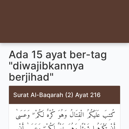
Ada 15 ayat ber-tag
"diwajibkannya
berjihad"
Surat Al-Baqarah (2) Ayat 216
كُتِبَ عَلَيْكُمُ الْقِتَالُ وَهُوَ كُرْهٌ لَكُمْ ۖ وَعَسَىٰ
أَنْ تَكْرَهُوا شَيْئًا وَهُوَ خَيْرٌ لَكُمْ ۖ وَعَسَىٰ أَنْ