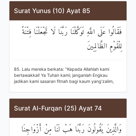
Surat Yunus (10) Ayat 85
فَقَالُوا عَلَى اللَّهِ تَوَكَّلْنَا رَبَّنَا لَا تَجْعَلْنَا فِتْنَةً
لِلْقَوْمِ الظَّالِمِينَ
85. Lalu mereka berkata: "Kepada Allahlah kami
bertawakkal! Ya Tuhan kami; janganlah Engkau
jadikan kami sasaran fitnah bagi kaum yang'zalim,
Surat Al-Furqan (25) Ayat 74
وَالَّذِينَ يَقُولُونَ رَبَّنَا هَبْ لَنَا مِنْ أَزْوَاجِنَا