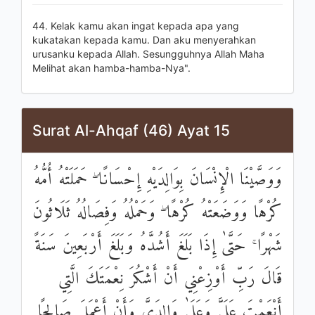
44. Kelak kamu akan ingat kepada apa yang
kukatakan kepada kamu. Dan aku menyerahkan
urusanku kepada Allah. Sesungguhnya Allah Maha
Melihat akan hamba-hamba-Nya".
Surat Al-Ahqaf (46) Ayat 15
وَوَصَّيْنَا الْإِنْسَانَ بِوَالِدَيْهِ إِحْسَانًا ۖ حَمَلَتْهُ أُمُّهُ
كُرْهًا وَوَضَعَتْهُ كُرْهًا ۖ وَحَمْلُهُ وَفِصَالُهُ ثَلَاثُونَ
شَهْرًا ۚ حَتَّىٰ إِذَا بَلَغَ أَشُدَّهُ وَبَلَغَ أَرْبَعِينَ سَنَةً
قَالَ رَبِّ أَوْزِعْنِي أَنْ أَشْكُرَ نِعْمَتَكَ الَّتِي
أَنْعَمْتَ عَلَيَّ وَعَلَىٰ وَالِدَيَّ وَأَنْ أَعْمَلَ صَالِحًا