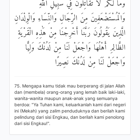
وَمَا لَكُمْ لَا تُقَاتِلُونَ فِي سَبِيلِ اللَّهِ
وَالْمُسْتَضْعَفِينَ مِنَ الرِّجَالِ وَالنِّسَاءِ وَالْوِلْدَانِ
الَّذِينَ يَقُولُونَ رَبَّنَا أَخْرِجْنَا مِنْ هَٰذِهِ الْقَرْيَةِ
الظَّالِمِ أَهْلُهَا وَاجْعَلْ لَنَا مِنْ لَدُنْكَ وَلِيًّا
وَاجْعَلْ لَنَا مِنْ لَدُنْكَ نَصِيرًا
75. Mengapa kamu tidak mau berperang di jalan Allah
dan (membela) orang-orang yang lemah baik laki-laki,
wanita-wanita maupun anak-anak yang semuanya
berdoa: "Ya Tuhan kami, keluarkanlah kami dari negeri
ini (Mekah) yang zalim penduduknya dan berilah kami
pelindung dari sisi Engkau, dan berilah kami penolong
dari sisi Engkau!".