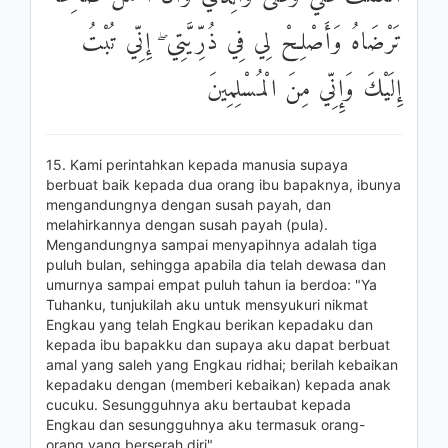
تَرْضَاهُ وَأَصْلِحْ لِي فِي ذُرِّيَّتِي ۖ إِنِّي تُبْتُ
إِلَيْكَ وَإِنِّي مِنَ الْمُسْلِمِينَ
15. Kami perintahkan kepada manusia supaya
berbuat baik kepada dua orang ibu bapaknya, ibunya
mengandungnya dengan susah payah, dan
melahirkannya dengan susah payah (pula).
Mengandungnya sampai menyapihnya adalah tiga
puluh bulan, sehingga apabila dia telah dewasa dan
umurnya sampai empat puluh tahun ia berdoa: "Ya
Tuhanku, tunjukilah aku untuk mensyukuri nikmat
Engkau yang telah Engkau berikan kepadaku dan
kepada ibu bapakku dan supaya aku dapat berbuat
amal yang saleh yang Engkau ridhai; berilah kebaikan
kepadaku dengan (memberi kebaikan) kepada anak
cucuku. Sesungguhnya aku bertaubat kepada
Engkau dan sesungguhnya aku termasuk orang-
orang yang berserah diri".