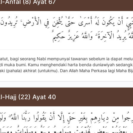
l-Anfal (8) Ayat 67
َبِيٍّ أَنْ يَكُونَ لَهُ أَسْرَىٰ حَتَّىٰ يُثْخِنَ فِي الْأَرْضِ ۚ تُرِيدُ
لَّهُ يُرِيدُ الْآخِرَةَ ۗ وَاللَّهُ عَزِيزٌ حَكِيمٌ
patut, bagi seorang Nabi mempunyai tawanan sebelum ia dapat me
i muka bumi. Kamu menghendaki harta benda duniawiyah sedangka
i (pahala) akhirat (untukmu). Dan Allah Maha Perkasa lagi Maha Bi
l-Hajj (22) Ayat 40
رِجُوا مِنْ دِيَارِهِمْ بِغَيْرِ حَقٍّ إِلَّا أَنْ يَقُولُوا رَبُّنَا اللَّهُ ۗ وَلَو
اسَ بَعْضَهُمْ بِبَعْضٍ لَهُدِّمَتْ صَوَامِعُ وَبِيَعٌ وَصَلَوَاتٌ وَمَسَاجِ