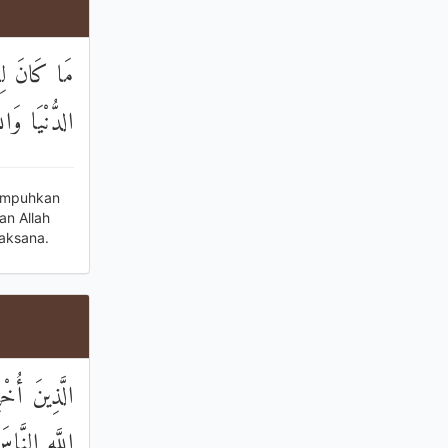
مَا كَانَ لِن
الدُّنْيَا وَال
lumpuhkan
n Allah
jaksana.
الَّذِينَ أُخْ
اللَّهِ النَّ