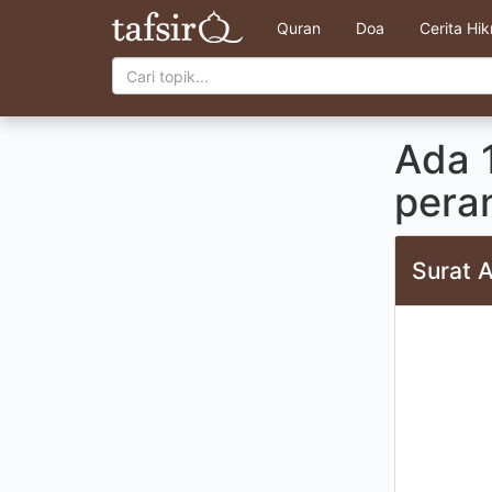
Quran
Doa
Cerita Hi
Ada 1
pera
Surat A