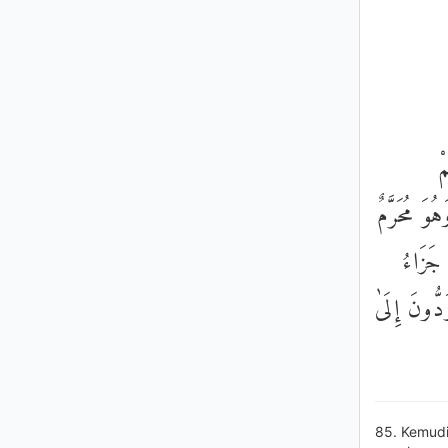
ْ
ُوَ مُحَرَّمٌ
 جَزَاءُ
دُّونَ إِلَىٰ
85. Kemudi