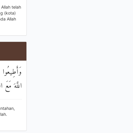
Allah telah
g (kota)
da Allah
وَأَطِيعُوا ال
اللَّهَ مَعَ ال
antahan,
lah.