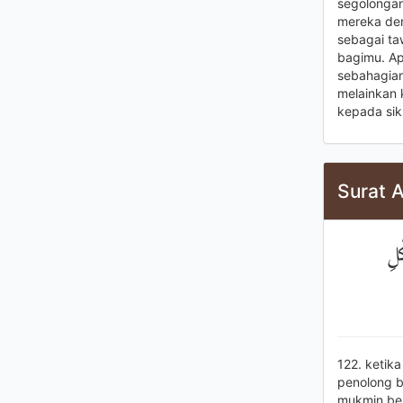
segolonga
mereka de
sebagai ta
bagimu. Ap
sebahagian
melainkan 
kepada sik
Surat A
َلِ
122. ketik
penolong b
mukmin be