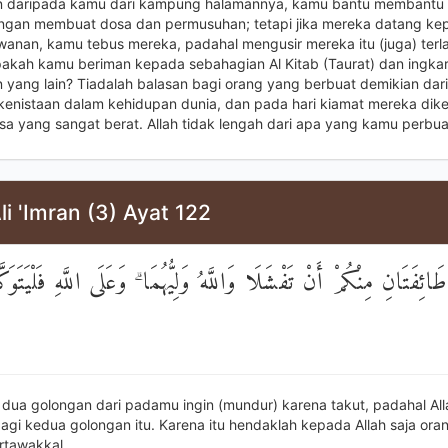
n daripada kamu dari kampung halamannya, kamu bantu membantu 
ngan membuat dosa dan permusuhan; tetapi jika mereka datang k
wanan, kamu tebus mereka, padahal mengusir mereka itu (juga) terl
akah kamu beriman kepada sebahagian Al Kitab (Taurat) dan ingka
 yang lain? Tiadalah balasan bagi orang yang berbuat demikian da
kenistaan dalam kehidupan dunia, dan pada hari kiamat mereka dik
sa yang sangat berat. Allah tidak lengah dari apa yang kamu perbua
li 'Imran (3) Ayat 122
ائِفَتَانِ مِنْكُمْ أَنْ تَفْشَلَا وَاللَّهُ وَلِيُّهُمَا ۗ وَعَلَى اللَّهِ فَلْيَتَوَكّ
a dua golongan dari padamu ingin (mundur) karena takut, padahal All
agi kedua golongan itu. Karena itu hendaklah kepada Allah saja ora
rtawakkal.