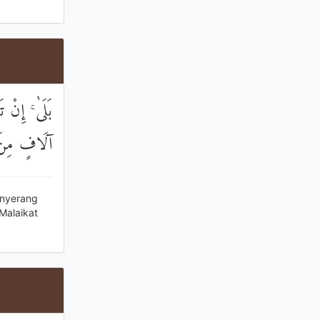
بَلَىٰ ۚ إِنْ 
آلَافٍ مِنَ ا
enyerang
Malaikat