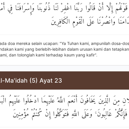
ْلَهُمْ إِلَّا أَنْ قَالُوا رَبَّنَا اغْفِرْ لَنَا ذُنُوبَنَا وَإِسْرَافَنَا فِي أَمْر
دَامَنَا وَانْصُرْنَا عَلَى الْقَوْمِ الْكَافِرِينَ
 ada doa mereka selain ucapan: "Ya Tuhan kami, ampunilah dosa-do
indakan kami yang berlebih-lebihan dalam urusan kami dan tetapkan
kami, dan tolonglah kami terhadap kaum yang kafir".
l-Ma'idah (5) Ayat 23
ِ مِنَ الَّذِينَ يَخَافُونَ أَنْعَمَ اللَّهُ عَلَيْهِمَا ادْخُلُوا عَلَيْهِمُ الْب
َإِنَّكُمْ غَالِبُونَ ۚ وَعَلَى اللَّهِ فَتَوَكَّلُوا إِنْ كُنْتُمْ مُؤْمِنِينَ