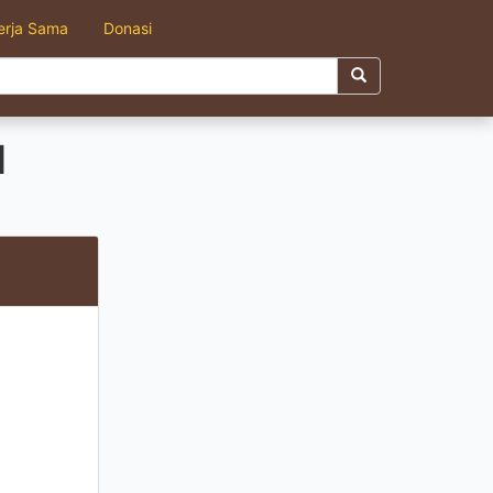
erja Sama
Donasi
l