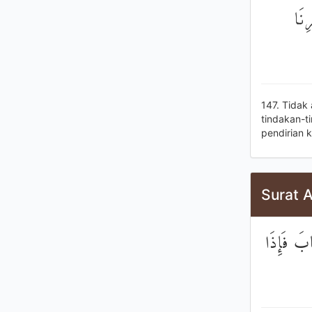
ِنَا
147. Tidak
tindakan-t
pendirian 
Surat A
َابَ فَإِذَا