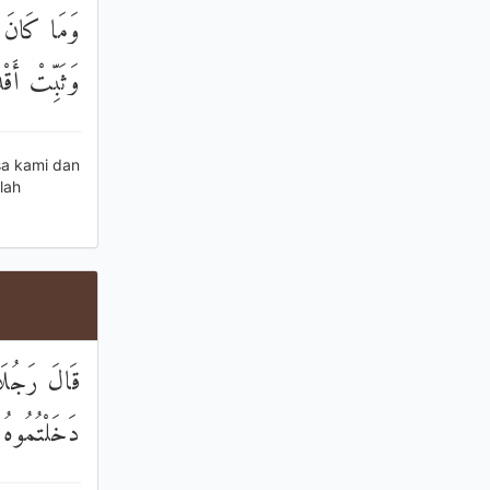
وَمَا كَانَ قَو
وَثَبِّتْ أَقْ
sa kami dan
lah
قَالَ رَجُلَان
دَخَلْتُمُوهُ ف