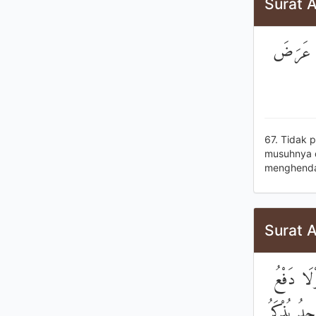
Surat A
ونَ عَرَضَ
67. Tidak 
musuhnya d
menghendak
Surat A
ْلَا دَفْعُ
دُ يُذْكَرُ