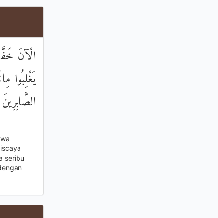
الْآنَ خَفَّفَ
يَغْلِبُوا مِائ
الصَّابِرِينَ
hwa
niscaya
a seribu
 dengan