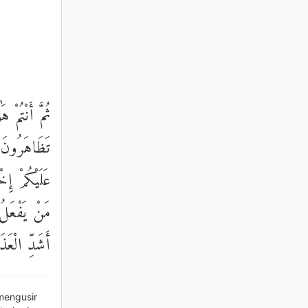
ثُمَّ أَنْتُمْ
تَظَاهَرُونَ ع
عَلَيْكُمْ إِخ
مَنْ يَفْعَلُ 
أَشَدِّ الْعَذ
mengusir