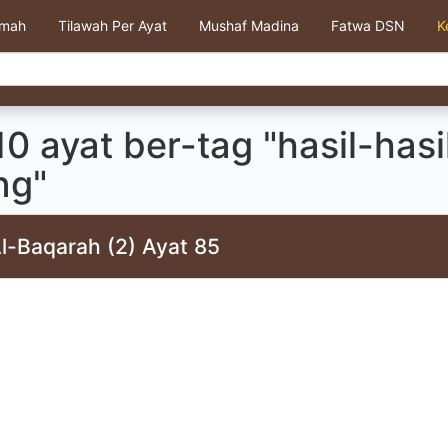
kmah
Tilawah Per Ayat
Mushaf Madina
Fatwa DSN
K
0 ayat ber-tag "hasil-hasi
ng"
l-Baqarah (2) Ayat 85