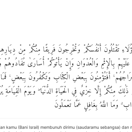
 هَٰؤُلَاءِ تَقْتُلُونَ أَنْفُسَكُمْ وَتُخْرِجُونَ فَرِيقًا مِنْكُمْ مِنْ دِيَارِهِم
َلَيْهِمْ بِالْإِثْمِ وَالْعُدْوَانِ وَإِنْ يَأْتُوكُمْ أُسَارَىٰ تُفَادُوهُمْ وَه
ْرَاجُهُمْ ۚ أَفَتُؤْمِنُونَ بِبَعْضِ الْكِتَابِ وَتَكْفُرُونَ بِبَعْضٍ ۚ فَمَا
ذَٰلِكَ مِنْكُمْ إِلَّا خِزْيٌ فِي الْحَيَاةِ الدُّنْيَا ۖ وَيَوْمَ الْقِيَامَةِ يُرَ
َابِ ۗ وَمَا اللَّهُ بِغَافِلٍ عَمَّا تَعْمَلُونَ
an kamu (Bani Israil) membunuh dirimu (saudaramu sebangsa) dan 