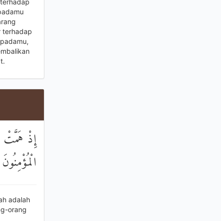
terhadap
epadamu
arang
r terhadap
ripadamu,
embalikan
t.
إِذْ هَمَّتْ طَ
الْمُؤْمِنُونَ
ah adalah
ng-orang