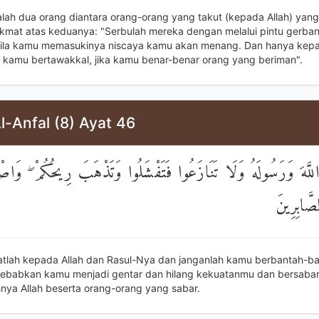
alah dua orang diantara orang-orang yang takut (kepada Allah) yang 
kmat atas keduanya: "Serbulah mereka dengan melalui pintu gerban
bila kamu memasukinya niscaya kamu akan menang. Dan hanya kepa
kamu bertawakkal, jika kamu benar-benar orang yang beriman".
l-Anfal (8) Ayat 46
لَّهَ وَرَسُولَهُ وَلَا تَنَازَعُوا فَتَفْشَلُوا وَتَذْهَبَ رِيحُكُمْ ۖ وَاصْبِ
صَّابِرِينَ
atlah kepada Allah dan Rasul-Nya dan janganlah kamu berbantah-b
babkan kamu menjadi gentar dan hilang kekuatanmu dan bersabar
ya Allah beserta orang-orang yang sabar.