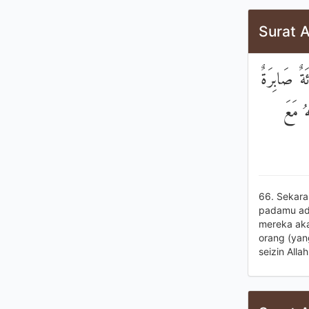
Surat A
ةٌ صَابِرَةٌ
هُ مَعَ
66. Sekara
padamu ada
mereka aka
orang (yan
seizin Alla