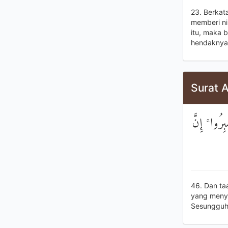
23. Berkat
memberi ni
itu, maka 
hendaknya 
Surat A
رُوا ۚ إِنَّ
46. Dan ta
yang menye
Sesungguhn