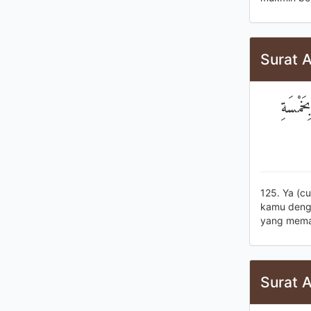
Surat A
خَمْسَةِ
125. Ya (c
kamu denga
yang mema
Surat A