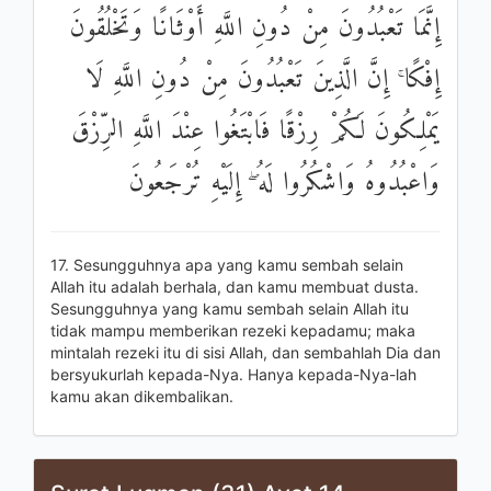
إِنَّمَا تَعْبُدُونَ مِنْ دُونِ اللَّهِ أَوْثَانًا وَتَخْلُقُونَ
إِفْكًا ۚ إِنَّ الَّذِينَ تَعْبُدُونَ مِنْ دُونِ اللَّهِ لَا
يَمْلِكُونَ لَكُمْ رِزْقًا فَابْتَغُوا عِنْدَ اللَّهِ الرِّزْقَ
وَاعْبُدُوهُ وَاشْكُرُوا لَهُ ۖ إِلَيْهِ تُرْجَعُونَ
17. Sesungguhnya apa yang kamu sembah selain
Allah itu adalah berhala, dan kamu membuat dusta.
Sesungguhnya yang kamu sembah selain Allah itu
tidak mampu memberikan rezeki kepadamu; maka
mintalah rezeki itu di sisi Allah, dan sembahlah Dia dan
bersyukurlah kepada-Nya. Hanya kepada-Nya-lah
kamu akan dikembalikan.