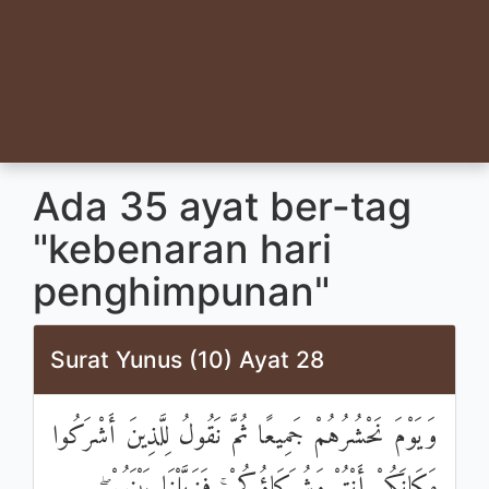
Ada 35 ayat ber-tag
"kebenaran hari
penghimpunan"
Surat Yunus (10) Ayat 28
وَيَوْمَ نَحْشُرُهُمْ جَمِيعًا ثُمَّ نَقُولُ لِلَّذِينَ أَشْرَكُوا
مَكَانَكُمْ أَنْتُمْ وَشُرَكَاؤُكُمْ ۚ فَزَيَّلْنَا بَيْنَهُمْ ۖ