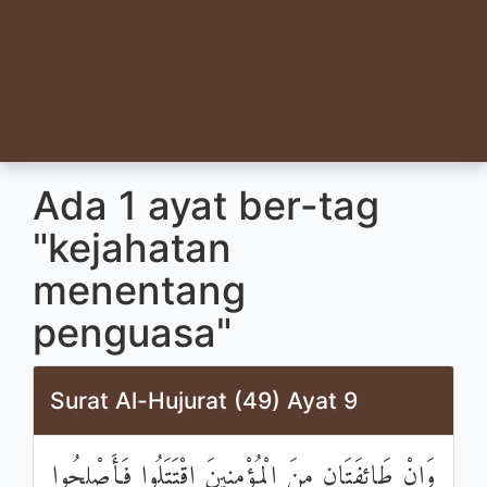
Ada 1 ayat ber-tag
"kejahatan
menentang
penguasa"
Surat Al-Hujurat (49) Ayat 9
وَإِنْ طَائِفَتَانِ مِنَ الْمُؤْمِنِينَ اقْتَتَلُوا فَأَصْلِحُوا