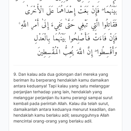
بَيْنَهُمَا ۖ فَإِنْ بَغَتْ إِحْدَاهُمَا عَلَى الْأُخْرَىٰ
فَقَاتِلُوا الَّتِي تَبْغِي حَتَّىٰ تَفِيءَ إِلَىٰ أَمْرِ اللَّهِ ۚ
فَإِنْ فَاءَتْ فَأَصْلِحُوا بَيْنَهُمَا بِالْعَدْلِ
وَأَقْسِطُوا ۖ إِنَّ اللَّهَ يُحِبُّ الْمُقْسِطِينَ
9. Dan kalau ada dua golongan dari mereka yang
beriman itu berperang hendaklah kamu damaikan
antara keduanya! Tapi kalau yang satu melanggar
perjanjian terhadap yang lain, hendaklah yang
melanggar perjanjian itu kamu perangi sampai surut
kembali pada perintah Allah. Kalau dia telah surut,
damaikanlah antara keduanya menurut keadilan, dan
hendaklah kamu berlaku adil; sesungguhnya Allah
mencintai orang-orang yang berlaku adil.