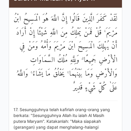
لَقَدْ كَفَرَ الَّذِينَ قَالُوا إِنَّ اللَّهَ هُوَ الْمَسِيحُ ابْنُ
مَرْيَمَ ۚ قُلْ فَمَنْ يَمْلِكُ مِنَ اللَّهِ شَيْئًا إِنْ أَرَادَ
أَنْ يُهْلِكَ الْمَسِيحَ ابْنَ مَرْيَمَ وَأُمَّهُ وَمَنْ فِي
الْأَرْضِ جَمِيعًا ۗ وَلِلَّهِ مُلْكُ السَّمَاوَاتِ
وَالْأَرْضِ وَمَا بَيْنَهُمَا ۚ يَخْلُقُ مَا يَشَاءُ ۚ وَاللَّهُ
عَلَىٰ كُلِّ شَيْءٍ قَدِيرٌ
17. Sesungguhnya telah kafirlah orang-orang yang
berkata: "Sesungguhnya Allah itu ialah Al Masih
putera Maryam". Katakanlah: "Maka siapakah
(gerangan) yang dapat menghalang-halangi