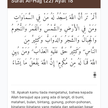
Surat Al-Hajj (22) Ayat 18
أَلَمْ تَرَ أَنَّ اللَّهَ يَسْجُدُ لَهُ مَنْ فِي السَّمَاوَاتِ
وَمَنْ فِي الْأَرْضِ وَالشَّمْسُ وَالْقَمَرُ وَالنُّجُومُ
وَالْجِبَالُ وَالشَّجَرُ وَالدَّوَابُّ وَكَثِيرٌ مِنَ
النَّاسِ ۖ وَكَثِيرٌ حَقَّ عَلَيْهِ الْعَذَابُ ۗ وَمَنْ يُهِنِ
اللَّهُ فَمَا لَهُ مِنْ مُكْرِمٍ ۚ إِنَّ اللَّهَ يَفْعَلُ مَا يَشَاءُ
۩
18. Apakah kamu tiada mengetahui, bahwa kepada
Allah bersujud apa yang ada di langit, di bumi,
matahari, bulan, bintang, gunung, pohon-pohonan,
binatang-binatang yang melata dan sebagian besar