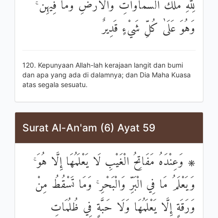
لِلَّهِ مُلْكُ السَّمَاوَاتِ وَالْأَرْضِ وَمَا فِيهِنَّ ۚ
وَهُوَ عَلَىٰ كُلِّ شَيْءٍ قَدِيرٌ
120. Kepunyaan Allah-lah kerajaan langit dan bumi
dan apa yang ada di dalamnya; dan Dia Maha Kuasa
atas segala sesuatu.
Surat Al-An'am (6) Ayat 59
۞ وَعِنْدَهُ مَفَاتِحُ الْغَيْبِ لَا يَعْلَمُهَا إِلَّا هُوَ ۚ
وَيَعْلَمُ مَا فِي الْبَرِّ وَالْبَحْرِ ۚ وَمَا تَسْقُطُ مِنْ
وَرَقَةٍ إِلَّا يَعْلَمُهَا وَلَا حَبَّةٍ فِي ظُلُمَاتِ