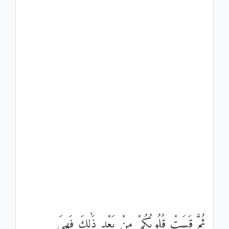
ثُمَّ قَسَتْ قُلُوبُكُمْ مِنْ بَعْدِ ذَٰلِكَ فَهِيَ