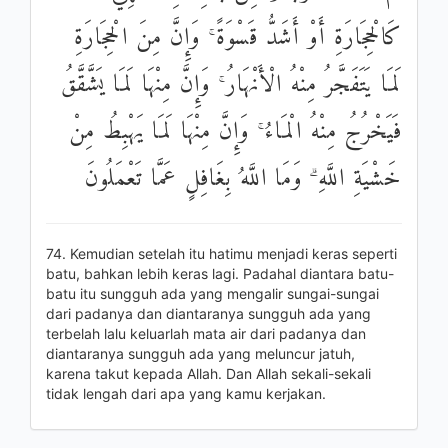
كَالْحِجَارَةِ أَوْ أَشَدُّ قَسْوَةً ۚ وَإِنَّ مِنَ الْحِجَارَةِ
لَمَا يَتَفَجَّرُ مِنْهُ الْأَنْهَارُ ۚ وَإِنَّ مِنْهَا لَمَا يَشَّقَّقُ
فَيَخْرُجُ مِنْهُ الْمَاءُ ۚ وَإِنَّ مِنْهَا لَمَا يَهْبِطُ مِنْ
خَشْيَةِ اللَّهِ ۗ وَمَا اللَّهُ بِغَافِلٍ عَمَّا تَعْمَلُونَ
74. Kemudian setelah itu hatimu menjadi keras seperti
batu, bahkan lebih keras lagi. Padahal diantara batu-
batu itu sungguh ada yang mengalir sungai-sungai
dari padanya dan diantaranya sungguh ada yang
terbelah lalu keluarlah mata air dari padanya dan
diantaranya sungguh ada yang meluncur jatuh,
karena takut kepada Allah. Dan Allah sekali-sekali
tidak lengah dari apa yang kamu kerjakan.