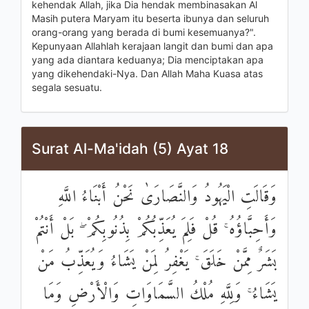
kehendak Allah, jika Dia hendak membinasakan Al
Masih putera Maryam itu beserta ibunya dan seluruh
orang-orang yang berada di bumi kesemuanya?".
Kepunyaan Allahlah kerajaan langit dan bumi dan apa
yang ada diantara keduanya; Dia menciptakan apa
yang dikehendaki-Nya. Dan Allah Maha Kuasa atas
segala sesuatu.
Surat Al-Ma'idah (5) Ayat 18
وَقَالَتِ الْيَهُودُ وَالنَّصَارَىٰ نَحْنُ أَبْنَاءُ اللَّهِ
وَأَحِبَّاؤُهُ ۚ قُلْ فَلِمَ يُعَذِّبُكُمْ بِذُنُوبِكُمْ ۖ بَلْ أَنْتُمْ
بَشَرٌ مِمَّنْ خَلَقَ ۚ يَغْفِرُ لِمَنْ يَشَاءُ وَيُعَذِّبُ مَنْ
يَشَاءُ ۚ وَلِلَّهِ مُلْكُ السَّمَاوَاتِ وَالْأَرْضِ وَمَا