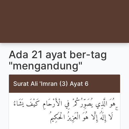
Ada 21 ayat ber-tag
"mengandung"
Surat Ali 'Imran (3) Ayat 6
هُوَ الَّذِي يُصَوِّرُكُمْ فِي الْأَرْحَامِ كَيْفَ يَشَاءُ
ۚ لَا إِلَٰهَ إِلَّا هُوَ الْعَزِيزُ الْحَكِيمُ