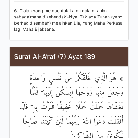
6. Dialah yang membentuk kamu dalam rahim
sebagaimana dikehendaki-Nya. Tak ada Tuhan (yang
berhak disembah) melainkan Dia, Yang Maha Perkasa
lagi Maha Bijaksana.
Surat Al-A’raf (7) Ayat 189
۞ هُوَ الَّذِي خَلَقَكُمْ مِنْ نَفْسٍ وَاحِدَةٍ
وَجَعَلَ مِنْهَا زَوْجَهَا لِيَسْكُنَ إِلَيْهَا ۖ فَلَمَّا
تَغَشَّاهَا حَمَلَتْ حَمْلًا خَفِيفًا فَمَرَّتْ بِهِ ۖ فَلَمَّا
أَثْقَلَتْ دَعَوَا اللَّهَ رَبَّهُمَا لَئِنْ آتَيْتَنَا صَالِحًا
لَنَكُونَنَّ مِنَ الشَّاكِرِينَ