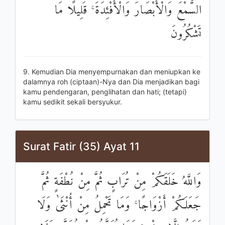
السَّمْعَ وَالْأَبْصَارَ وَالْأَفْئِدَةَ ۚ قَلِيلًا مَا
تَشْكُرُونَ
9. Kemudian Dia menyempurnakan dan meniupkan ke
dalamnya roh (ciptaan)-Nya dan Dia menjadikan bagi
kamu pendengaran, penglihatan dan hati; (tetapi)
kamu sedikit sekali bersyukur.
Surat Fatir (35) Ayat 11
وَاللَّهُ خَلَقَكُمْ مِنْ تُرَابٍ ثُمَّ مِنْ نُطْفَةٍ ثُمَّ
جَعَلَكُمْ أَزْوَاجًا ۚ وَمَا تَحْمِلُ مِنْ أُنْثَىٰ وَلَا