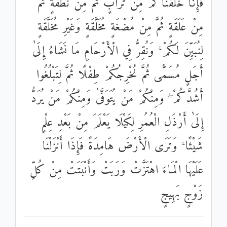
فَإِنَّا خَلَقْنَاكُمْ مِنْ تُرَابٍ ثُمَّ مِنْ نُطْفَةٍ ثُمَّ
مِنْ عَلَقَةٍ ثُمَّ مِنْ مُضْغَةٍ مُخَلَّقَةٍ وَغَيْرِ مُخَلَّقَةٍ
لِنُبَيِّنَ لَكُمْ ۚ وَنُقِرُّ فِي الْأَرْحَامِ مَا نَشَاءُ إِلَىٰ
أَجَلٍ مُسَمًّى ثُمَّ نُخْرِجُكُمْ طِفْلًا ثُمَّ لِتَبْلُغُوا
أَشُدَّكُمْ ۖ وَمِنْكُمْ مَنْ يُتَوَفَّىٰ وَمِنْكُمْ مَنْ يُرَدُّ
إِلَىٰ أَرْذَلِ الْعُمُرِ لِكَيْلَا يَعْلَمَ مِنْ بَعْدِ عِلْمٍ
شَيْئًا ۚ وَتَرَى الْأَرْضَ هَامِدَةً فَإِذَا أَنْزَلْنَا
عَلَيْهَا الْمَاءَ اهْتَزَّتْ وَرَبَتْ وَأَنْبَتَتْ مِنْ كُلِّ
زَوْجٍ بَهِيجٍ