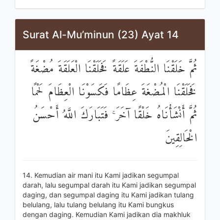
Surat Al-Mu’minun (23) Ayat 14
ثُمَّ خَلَقْنَا النُّطْفَةَ عَلَقَةً فَخَلَقْنَا الْعَلَقَةَ مُضْغَةً
فَخَلَقْنَا الْمُضْغَةَ عِظَامًا فَكَسَوْنَا الْعِظَامَ لَحْمًا
ثُمَّ أَنْشَأْنَاهُ خَلْقًا آخَرَ ۚ فَتَبَارَكَ اللَّهُ أَحْسَنُ
الْخَالِقِينَ
14. Kemudian air mani itu Kami jadikan segumpal
darah, lalu segumpal darah itu Kami jadikan segumpal
daging, dan segumpal daging itu Kami jadikan tulang
belulang, lalu tulang belulang itu Kami bungkus
dengan daging. Kemudian Kami jadikan dia makhluk