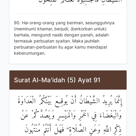
الشَّيْطَانِ فَاجْتَنِبُوهُ لَعَلَّكُمْ تُفْلِحُونَ
90. Hai orang-orang yang beriman, sesungguhnya
(meminum) khamar, berjudi, (berkorban untuk)
berhala, mengundi nasib dengan panah, adalah
termasuk perbuatan syaitan. Maka jauhilah
perbuatan-perbuatan itu agar kamu mendapat
keberuntungan.
Surat Al-Ma'idah (5) Ayat 91
إِنَّمَا يُرِيدُ الشَّيْطَانُ أَنْ يُوقِعَ بَيْنَكُمُ الْعَدَاوَةَ
وَالْبَغْضَاءَ فِي الْخَمْرِ وَالْمَيْسِرِ وَيَصُدَّكُمْ عَنْ
ذِكْرِ اللَّهِ وَعَنِ الصَّلَاةِ ۖ فَهَلْ أَنْتُمْ مُنْتَهُونَ