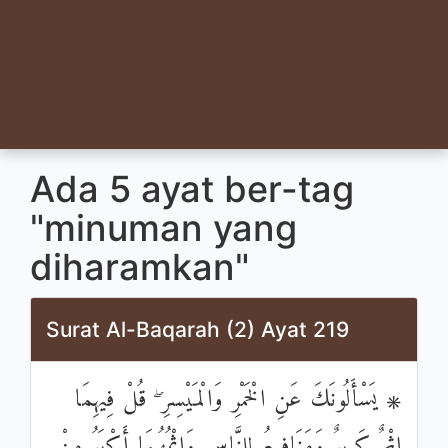
Ada 5 ayat ber-tag
"minuman yang
diharamkan"
Surat Al-Baqarah (2) Ayat 219
۞ يَسْأَلُونَكَ عَنِ الْخَمْرِ وَالْمَيْسِرِ ۖ قُلْ فِيهِمَا
إِثْمٌ كَبِيرٌ وَمَنَافِعُ لِلنَّاسِ وَإِثْمُهُمَا أَكْبَرُ مِنْ