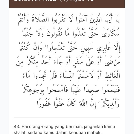
يَا أَيُّهَا الَّذِينَ آمَنُوا لَا تَقْرَبُوا الصَّلَاةَ وَأَنْتُمْ
سُكَارَىٰ حَتَّىٰ تَعْلَمُوا مَا تَقُولُونَ وَلَا جُنُبًا
إِلَّا عَابِرِي سَبِيلٍ حَتَّىٰ تَغْتَسِلُوا ۚ وَإِنْ كُنْتُمْ
مَرْضَىٰ أَوْ عَلَىٰ سَفَرٍ أَوْ جَاءَ أَحَدٌ مِنْكُمْ مِنَ
الْغَائِطِ أَوْ لَامَسْتُمُ النِّسَاءَ فَلَمْ تَجِدُوا مَاءً
فَتَيَمَّمُوا صَعِيدًا طَيِّبًا فَامْسَحُوا بِوُجُوهِكُمْ
وَأَيْدِيكُمْ ۗ إِنَّ اللَّهَ كَانَ عَفُوًّا غَفُورًا
43. Hai orang-orang yang beriman, janganlah kamu
shalat, sedang kamu dalam keadaan mabuk,