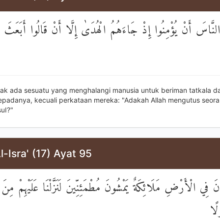
لنَّاسَ أَنْ يُؤْمِنُوا إِذْ جَاءَهُمُ الْهُدَىٰ إِلَّا أَنْ قَالُوا أَبَعَثَ الل
dak ada sesuatu yang menghalangi manusia untuk beriman tatkala d
epadanya, kecuali perkataan mereka: "Adakah Allah mengutus seor
uI?"
l-Isra' (17) Ayat 95
َ فِي الْأَرْضِ مَلَائِكَةٌ يَمْشُونَ مُطْمَئِنِّينَ لَنَزَّلْنَا عَلَيْهِمْ مِنَ
لًا