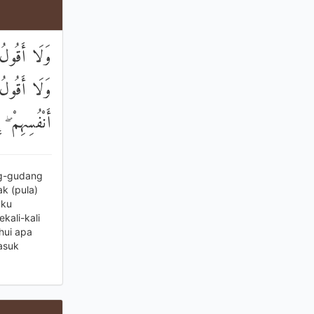
وَلَا أَقُولُ
وَلَا أَقُولُ ل
أَنْفُسِهِمْ ۖ 
ng-gudang
ak (pula)
aku
kali-kali
hui apa
asuk