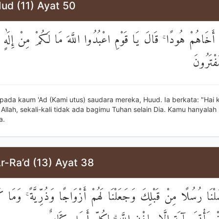
ud (11) Ayat 50
 أَخَاهُمْ هُودًا ۚ قَالَ يَا قَوْمِ اعْبُدُوا اللَّهَ مَا لَكُمْ مِنْ إِلَٰهٍ غَ
مُفْتَرُونَ
pada kaum 'Ad (Kami utus) saudara mereka, Huud. Ia berkata: "Hai
Allah, sekali-kali tidak ada bagimu Tuhan selain Dia. Kamu hanyala
a.
r-Ra’d (13) Ayat 38
َلْنَا رُسُلًا مِنْ قَبْلِكَ وَجَعَلْنَا لَهُمْ أَزْوَاجًا وَذُرِّيَّةً ۚ وَمَا ك