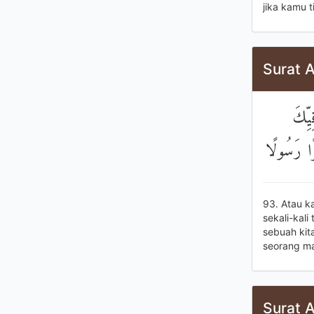
jika kamu 
Surat A
يِّكَ
رًا رَسُولًا
93. Atau k
sekali-kal
sebuah kit
seorang ma
Surat A