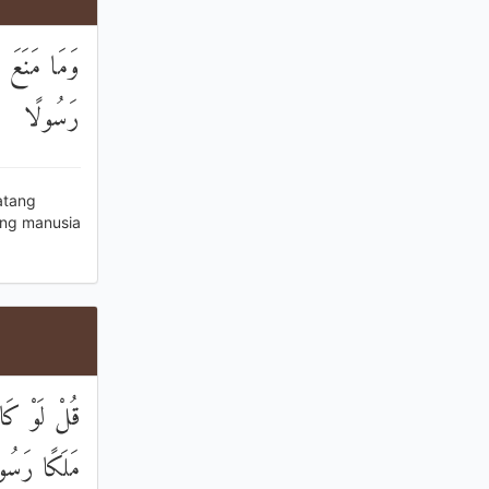
وَمَا مَنَعَ ا
رَسُولًا
atang
ang manusia
قُلْ لَوْ كَان
مَلَكًا رَسُو