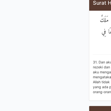
Surat H
 مَلَكٌ
مَا فِي
31. Dan a
rezeki dan
aku mengat
mengatakan
Allah tida
yang ada p
orang-oran