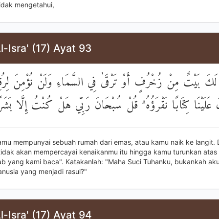
tidak mengetahui,
l-Isra' (17) Ayat 93
لَكَ بَيْتٌ مِنْ زُخْرُفٍ أَوْ تَرْقَىٰ فِي السَّمَاءِ وَلَنْ نُؤْمِنَ لِرُقِ
ِلَ عَلَيْنَا كِتَابًا نَقْرَؤُهُ ۗ قُلْ سُبْحَانَ رَبِّي هَلْ كُنْتُ إِلَّا بَشَ
amu mempunyai sebuah rumah dari emas, atau kamu naik ke langit.
i tidak akan mempercayai kenaikanmu itu hingga kamu turunkan atas
ab yang kami baca". Katakanlah: "Maha Suci Tuhanku, bukankah aku
nusia yang menjadi rasul?"
l-Isra' (17) Ayat 94