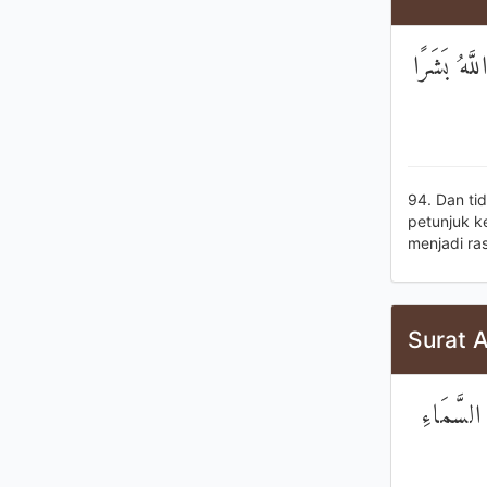
َّهُ بَشَرًا
94. Dan ti
petunjuk k
menjadi ras
Surat A
 السَّمَاءِ