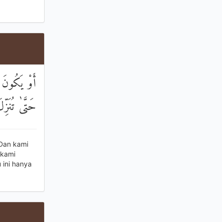
أَوْ يَكُونَ 
حَتَّىٰ تُنَزّ
 Dan kami
 kami
 ini hanya