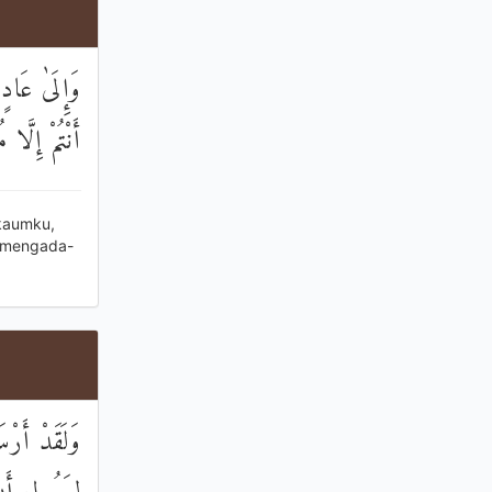
وَإِلَىٰ عَادٍ
أَنْتُمْ إِلَّا 
 kaumku,
h mengada-
وَلَقَدْ أَرْس