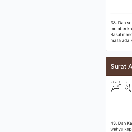
38. Dan se
memberikan
Rasul mend
masa ada K
Surat 
إِنْ كُنْتُمْ
43. Dan Ka
wahyu kep