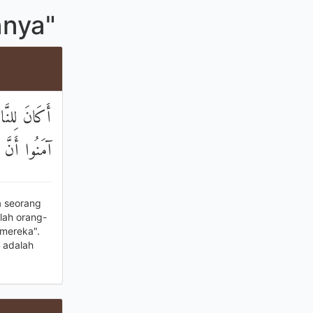
nnya"
أَكَانَ لِلنَّ
آمَنُوا أَنَّ 
 seorang
lah orang-
mereka".
 adalah