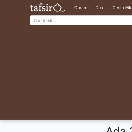
Quran
Doa
Cerita Hi
Ada 3