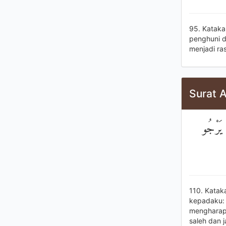
95. Kataka
penghuni d
menjadi ras
Surat A
َ يَرْجُو
110. Katak
kepadaku: 
mengharap
saleh dan 