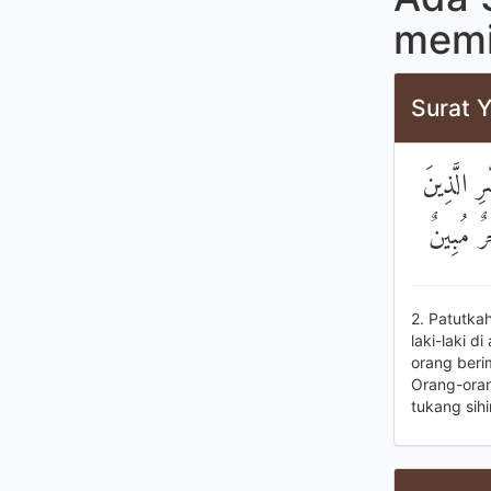
memil
Surat Y
ِ الَّذِينَ
رٌ مُبِينٌ
2. Patutka
laki-laki 
orang beri
Orang-oran
tukang sihi