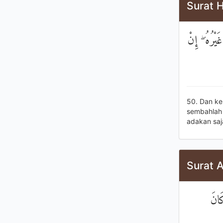
Surat H
يْرُهُ ۖ إِنْ
50. Dan ke
sembahlah 
adakan saj
Surat A
َانَ