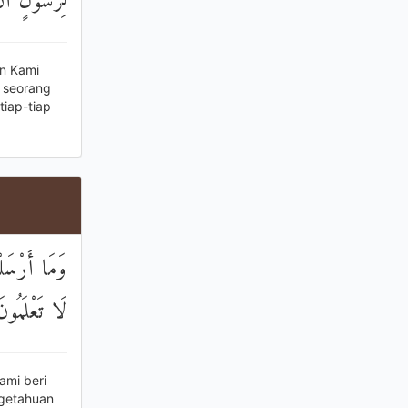
لِرَسُولٍ أَنْ
n Kami
i seorang
tiap-tiap
وَمَا أَرْسَلْ
لَا تَعْلَمُونَ
ami beri
getahuan