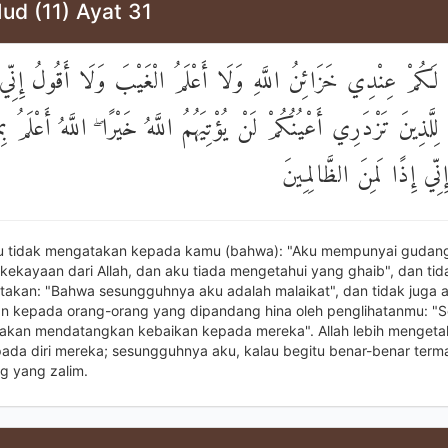
ud (11) Ayat 31
 لَكُمْ عِنْدِي خَزَائِنُ اللَّهِ وَلَا أَعْلَمُ الْغَيْبَ وَلَا أَقُولُ إِنِّي
ِلَّذِينَ تَزْدَرِي أَعْيُنُكُمْ لَنْ يُؤْتِيَهُمُ اللَّهُ خَيْرًا ۖ اللَّهُ أَعْلَمُ بِ
إِنِّي إِذًا لَمِنَ الظَّالِمِينَ
ku tidak mengatakan kepada kamu (bahwa): "Aku mempunyai guda
 kekayaan dari Allah, dan aku tiada mengetahui yang ghaib", dan tid
akan: "Bahwa sesungguhnya aku adalah malaikat", dan tidak juga 
 kepada orang-orang yang dipandang hina oleh penglihatanmu: "Se
k akan mendatangkan kebaikan kepada mereka". Allah lebih mengeta
ada diri mereka; sesungguhnya aku, kalau begitu benar-benar term
g yang zalim.