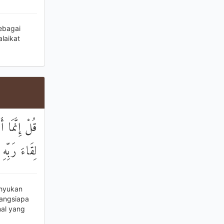
ebagai
laikat
قُلْ إِنَّمَا أ
لِقَاءَ رَبِّه
ahyukan
angsiapa
al yang