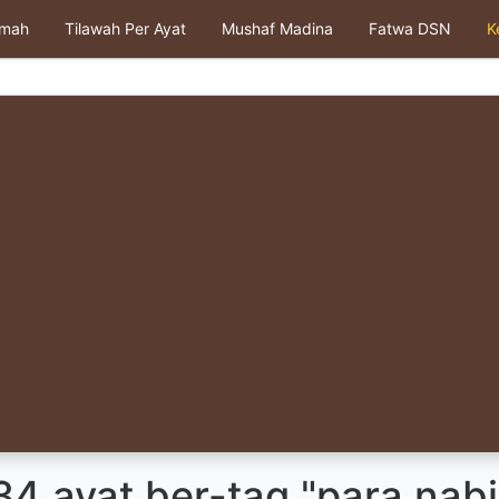
kmah
Tilawah Per Ayat
Mushaf Madina
Fatwa DSN
K
4 ayat ber-tag "para nabi