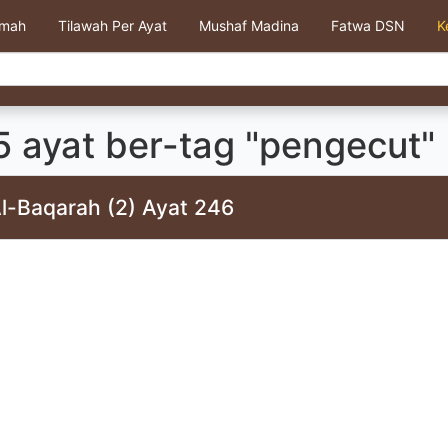
kmah
Tilawah Per Ayat
Mushaf Madina
Fatwa DSN
K
5 ayat ber-tag "pengecut"
Al-Baqarah (2) Ayat 246