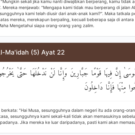
"Mungkin sekali jika kamu nanti diwajibkan berperang, kamu tidak 
. Mereka menjawab: "Mengapa kami tidak mau berperang di jalan Al
sungguhnya kami telah diusir dari anak-anak kami?". Maka tatkala p
 atas mereka, merekapun berpaling, kecuali beberapa saja di antara
Maha Mengetahui siapa orang-orang yang zalim.
l-Ma'idah (5) Ayat 22
وسَىٰ إِنَّ فِيهَا قَوْمًا جَبَّارِينَ وَإِنَّا لَنْ نَدْخُلَهَا حَتَّىٰ يَخْرُجُوا
ُوا مِنْهَا فَإِنَّا دَاخِلُونَ
 berkata: "Hai Musa, sesungguhnya dalam negeri itu ada orang-ora
asa, sesungguhnya kami sekali-kali tidak akan memasukinya sebe
ripadanya. Jika mereka ke luar daripadanya, pasti kami akan memasu