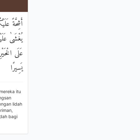
أَشِحَّةً عَلَ
يُغْشَىٰ عَلَي
عَلَى الْخَيْرِ
يَسِيرًا
mereka itu
ngsan
engan lidah
riman,
dah bagi