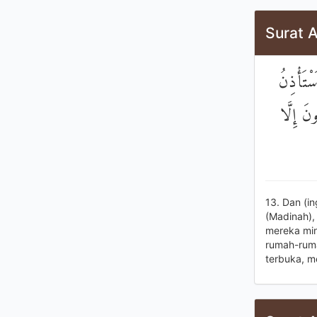
Surat 
ْتَأْذِنُ
ونَ إِلَّا
13. Dan (i
(Madinah),
mereka min
rumah-ruma
terbuka, me