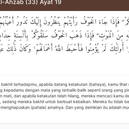
Al-Ahzab (33) Ayat 19
يْكُمْ ۖ فَإِذَا جَاءَ الْخَوْفُ رَأَيْتَهُمْ يَنْظُرُونَ إِلَيْكَ تَدُورُ أَعْيُنُهُ
ْهِ مِنَ الْمَوْتِ ۖ فَإِذَا ذَهَبَ الْخَوْفُ سَلَقُوكُمْ بِأَلْسِنَةٍ حِدَادٍ أ
 ۚ أُولَٰئِكَ لَمْ يُؤْمِنُوا فَأَحْبَطَ اللَّهُ أَعْمَالَهُمْ ۚ وَكَانَ ذَٰلِكَ عَلَ
 bakhil terhadapmu, apabila datang ketakutan (bahaya), kamu lihat 
kepadamu dengan mata yang terbalik-balik seperti orang yang pi
n mati, dan apabila ketakutan telah hilang, mereka mencaci kamu d
, sedang mereka bakhil untuk berbuat kebaikan. Mereka itu tidak be
 menghapuskan (pahala) amalnya. Dan yang demikian itu adalah mu