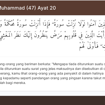
Muhammad (47) Ayat 20
ذِينَ آمَنُوا لَوْلَا نُزِّلَتْ سُورَةٌ ۖ فَإِذَا أُنْزِلَتْ سُورَةٌ مُحْكَمَةٌ وَذُ
َأَيْتَ الَّذِينَ فِي قُلُوبِهِمْ مَرَضٌ يَنْظُرُونَ إِلَيْكَ نَظَرَ الْمَغْشِيِّ 
 ۖ فَأَوْلَىٰ لَهُمْ
ang-orang yang beriman berkata: "Mengapa tiada diturunkan suatu s
la diturunkan suatu surat yang jelas maksudnya dan disebutkan di
 perang, kamu lihat orang-orang yang ada penyakit di dalam hatinya
kepadamu seperti pandangan orang yang pingsan karena takut ma
lah bagi mereka.