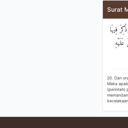
Surat 
كِرَ فِيهَا
عَلَيْهِ
20. Dan or
Maka apabi
(perintah)
memandang 
kecelakaan