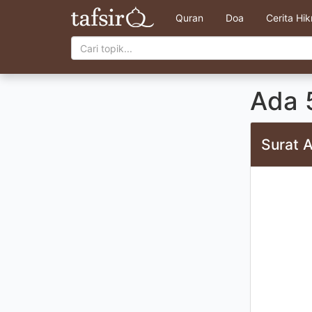
Quran
Doa
Cerita Hi
Ada 
Surat 