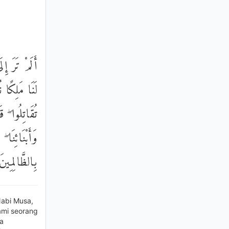
أَلَمْ تَرَ إِ
لَنَا مَلِكًا 
تُقَاتِلُوا ۖ 
وَأَبْنَائِنَا ۖ
بِالظَّالِمِينَ
abi Musa,
ami seorang
a