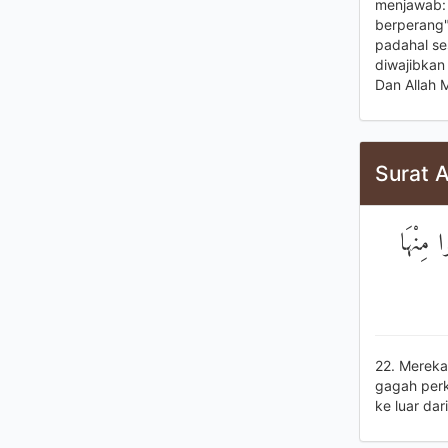
menjawab: 
berperang"
padahal se
diwajibkan
Dan Allah 
Surat A
 مِنْهَا
22. Mereka
gagah perk
ke luar da