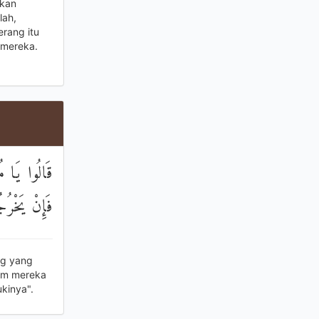
akan
lah,
erang itu
 mereka.
قَالُوا يَا مُ
فَإِنْ يَخْرُج
ng yang
lum mereka
kinya".