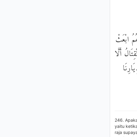
هُمُ ابْعَثْ
ِتَالُ أَلَّا
يَارِنَا
246. Apaka
yaitu keti
raja supay