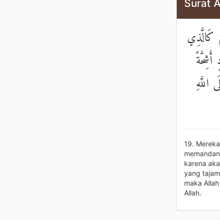
Surat 
مْ كَالَّذِي
َشِحَّةً
ى اللَّهِ
19. Mereka
memandang 
karena aka
yang tajam
maka Allah
Allah.