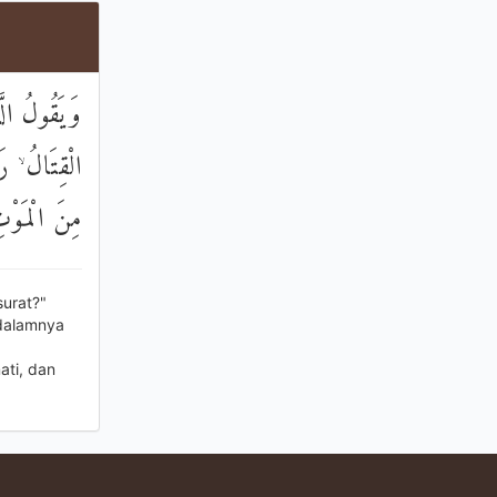
وَيَقُولُ الَّ
الْقِتَالُ ۙ ر
مِنَ الْمَوْتِ
urat?"
 dalamnya
ti, dan