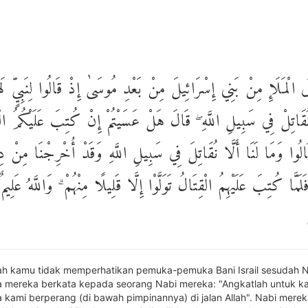
لَى الْمَلَإِ مِنْ بَنِي إِسْرَائِيلَ مِنْ بَعْدِ مُوسَىٰ إِذْ قَالُوا لِنَبِيٍّ لَ
نُقَاتِلْ فِي سَبِيلِ اللَّهِ ۖ قَالَ هَلْ عَسَيْتُمْ إِنْ كُتِبَ عَلَيْكُمُ الْق
قَالُوا وَمَا لَنَا أَلَّا نُقَاتِلَ فِي سَبِيلِ اللَّهِ وَقَدْ أُخْرِجْنَا مِنْ دِ
 فَلَمَّا كُتِبَ عَلَيْهِمُ الْقِتَالُ تَوَلَّوْا إِلَّا قَلِيلًا مِنْهُمْ ۗ وَاللَّهُ عَلِيمٌ
h kamu tidak memperhatikan pemuka-pemuka Bani Israil sesudah N
ka mereka berkata kepada seorang Nabi mereka: "Angkatlah untuk k
a kami berperang (di bawah pimpinannya) di jalan Allah". Nabi merek