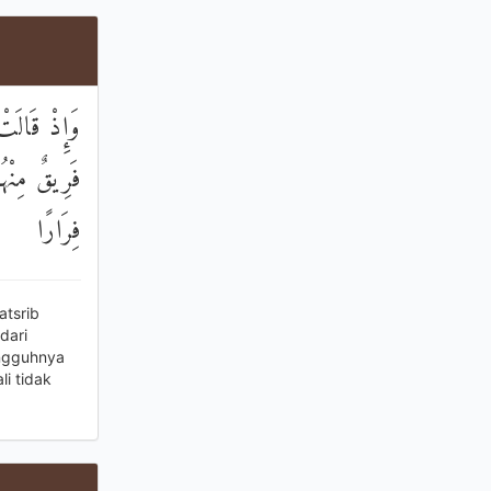
وَإِذْ قَالَت
فَرِيقٌ مِنْهُم
فِرَارًا
atsrib
dari
ungguhnya
i tidak