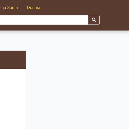
erja Sama
Donasi