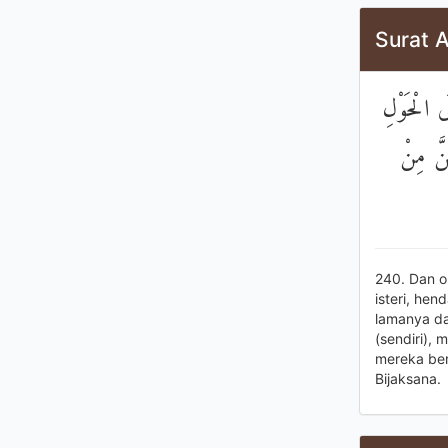
Surat 
َى الْحَوْلِ
نَّ مِنْ
240. Dan o
isteri, hen
lamanya da
(sendiri),
mereka ber
Bijaksana.