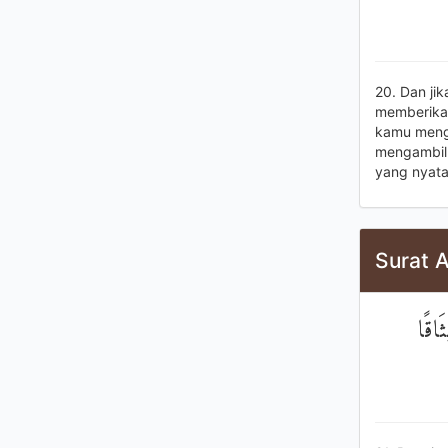
20. Dan jik
memberikan
kamu menga
mengambiln
yang nyat
Surat A
َاقًا