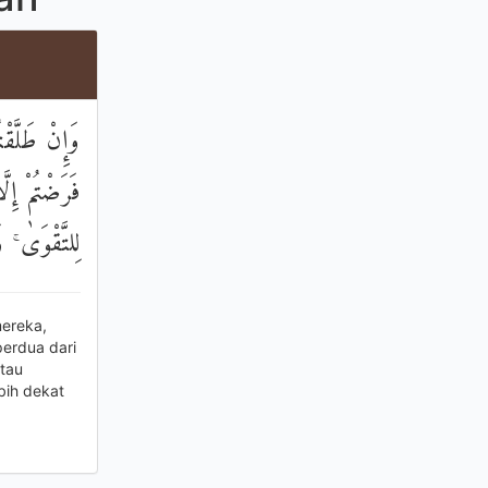
وَإِنْ طَلَّق
فَرَضْتُمْ إِل
لِلتَّقْوَىٰ ۚ 
mereka,
erdua dari
atau
bih dekat