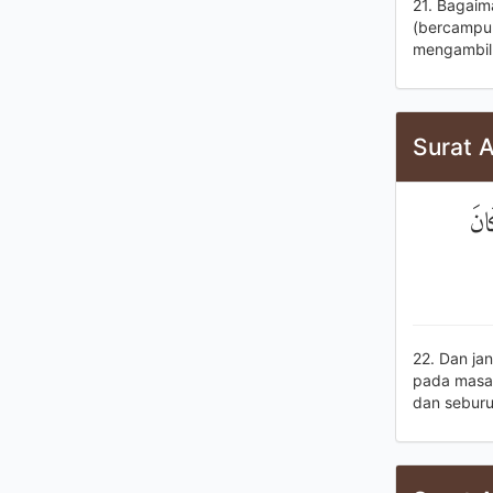
21. Bagaim
(bercampur)
mengambil 
Surat A
انَ
22. Dan ja
pada masa 
dan seburu