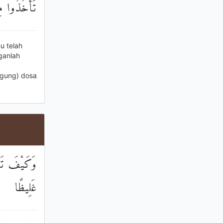
تَأْخُذُوا مِنْ
u telah
ganlah
ggung) dosa
وَكَيْفَ تَأْ
غَلِيظًا