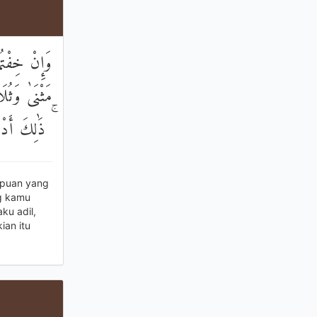
وَإِنْ خِفْتُ
مَثْنَىٰ وَثُل
ذَٰلِكَ أَدْنَى
mpuan yang
ng kamu
ku adil,
ian itu