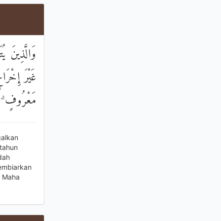
وَالَّذِينَ يُ
غَيْرَ إِخْرَ
مَعْرُوفٍ ۗ و
galkan
etahun
dah
membiarkan
i Maha