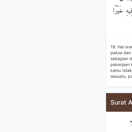
يهِ خَيْرًا
19. Hai or
paksa dan
sebagian d
pekerjaan 
kamu tidak
sesuatu, p
Surat A
ا