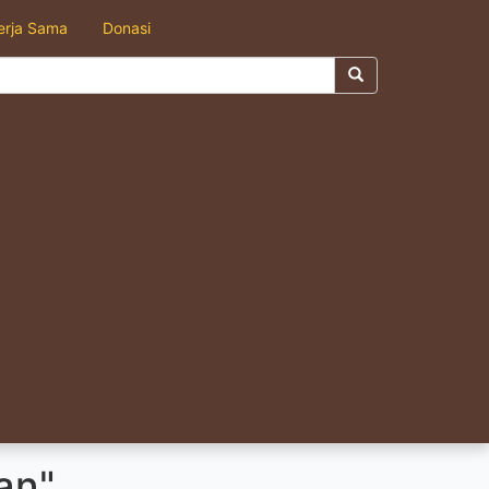
erja Sama
Donasi
an"