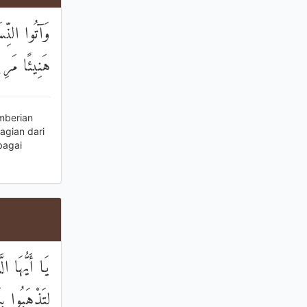
وَآتُوا النِّس
هَنِيئًا مَرِي
mberian
gian dari
bagai
يَا أَيُّهَا ا
لِتَذْهَبُوا ب