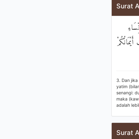
Surat A
ِسَاءِ
أَيْمَانُكُمْ
3. Dan jik
yatim (bil
senangi: du
maka (kawi
adalah leb
Surat A