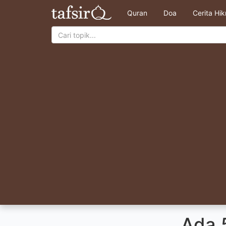
Quran
Doa
Cerita Hi
Ada 