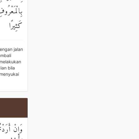
بِالْمَعْرُوفِ
كَثِيرًا
engan jalan
mbali
 melakukan
an bila
 menyukai
وَإِنْ أَرَدْت