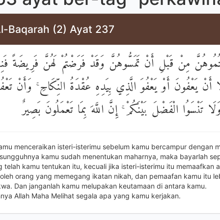
Al-Baqarah (2) Ayat 237
ْتُمُوهُنَّ مِنْ قَبْلِ أَنْ تَمَسُّوهُنَّ وَقَدْ فَرَضْتُمْ لَهُنَّ فَرِيضَةً ف
َّا أَنْ يَعْفُونَ أَوْ يَعْفُوَ الَّذِي بِيَدِهِ عُقْدَةُ النِّكَاحِ ۚ وَأَنْ تَعْ
وَلَا تَنْسَوُا الْفَضْلَ بَيْنَكُمْ ۚ إِنَّ اللَّهَ بِمَا تَعْمَلُونَ بَصِيرٌ
kamu menceraikan isteri-isterimu sebelum kamu bercampur dengan 
esungguhnya kamu sudah menentukan maharnya, maka bayarlah sep
telah kamu tentukan itu, kecuali jika isteri-isterimu itu memaafkan 
oleh orang yang memegang ikatan nikah, dan pemaafan kamu itu le
wa. Dan janganlah kamu melupakan keutamaan di antara kamu.
ya Allah Maha Melihat segala apa yang kamu kerjakan.