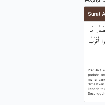
Surat 
َنِصْفُ مَا
فُوا أَقْرَبُ
237. Jika 
padahal s
mahar yang 
dimaafkan 
kepada tak
Sesungguhn