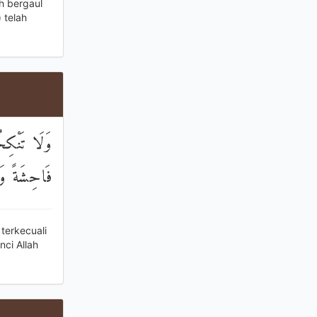
h bergaul
 telah
وَلَا تَنْكِح
فَاحِشَةً وَم
terkecuali
ci Allah