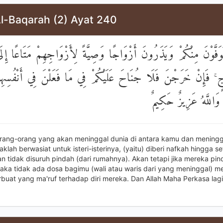
Al-Baqarah (2) Ayat 240
تَوَفَّوْنَ مِنْكُمْ وَيَذَرُونَ أَزْوَاجًا وَصِيَّةً لِأَزْوَاجِهِمْ مَتَاعًا إِل
اجٍ ۚ فَإِنْ خَرَجْنَ فَلَا جُنَاحَ عَلَيْكُمْ فِي مَا فَعَلْنَ فِي أَنْفُسِهِ
َاللَّهُ عَزِيزٌ حَكِيمٌ
rang-orang yang akan meninggal dunia di antara kamu dan mening
daklah berwasiat untuk isteri-isterinya, (yaitu) diberi nafkah hingga s
n tidak disuruh pindah (dari rumahnya). Akan tetapi jika mereka pin
 maka tidak ada dosa bagimu (wali atau waris dari yang meninggal) 
buat yang ma'ruf terhadap diri mereka. Dan Allah Maha Perkasa lag