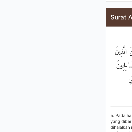
Surat A
الَّذِينَ
َافِحِينَ
ِي
5. Pada ha
yang diberi
dihalalkan