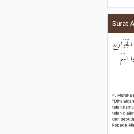
Surat A
 الْجَوَارِحِ
ُوا اسْمَ
4. Mereka 
"Dihalalka
telah kamu
telah diaj
dan sebutl
kepada All