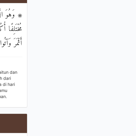
وَهُوَ الَّذ
مُخْتَلِفًا أُك
أَثْمَرَ وَآتُ
itun dan
h dari
di hari
kamu
han.