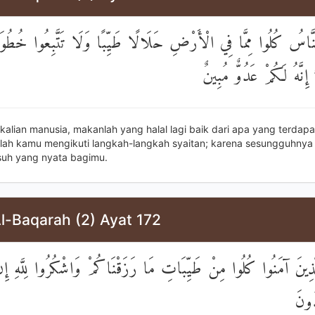
النَّاسُ كُلُوا مِمَّا فِي الْأَرْضِ حَلَالًا طَيِّبًا وَلَا تَتَّبِعُوا خُطُ
إِنَّهُ لَكُمْ عَدُوٌّ مُبِينٌ
kalian manusia, makanlah yang halal lagi baik dari apa yang terdapa
lah kamu mengikuti langkah-langkah syaitan; karena sesungguhnya s
uh yang nyata bagimu.
l-Baqarah (2) Ayat 172
لَّذِينَ آمَنُوا كُلُوا مِنْ طَيِّبَاتِ مَا رَزَقْنَاكُمْ وَاشْكُرُوا لِلَّهِ إِن
دُونَ