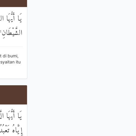
يَا أَيُّهَا 
الشَّيْطَانِ ۚ 
t di bumi,
yaitan itu
يَا أَيُّهَا ا
إِيَّاهُ تَعْبُ