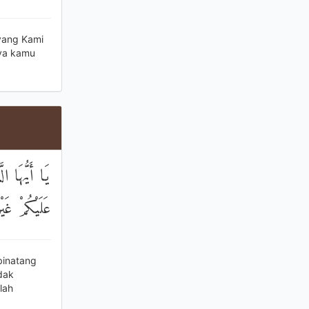
 yang Kami
Nya kamu
يَا أَيُّهَا ال
عَلَيْكُمْ غَيْ
binatang
dak
lah