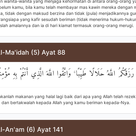
n wanita-wanita yang menjaga kehormatan di antara orang-orang ya
ebelum kamu, bila kamu telah membayar mas kawin mereka dengan
a, tidak dengan maksud berzina dan tidak (pula) menjadikannya gu
rangsiapa yang kafir sesudah beriman (tidak menerima hukum-huku
lah amalannya dan ia di hari kiamat termasuk orang-orang merugi.
l-Ma'idah (5) Ayat 88
 رَزَقَكُمُ اللَّهُ حَلَالًا طَيِّبًا ۚ وَاتَّقُوا اللَّهَ الَّذِي أَنْتُمْ بِهِ مُؤْمِن
kanlah makanan yang halal lagi baik dari apa yang Allah telah rezek
 dan bertakwalah kepada Allah yang kamu beriman kepada-Nya.
l-An'am (6) Ayat 141