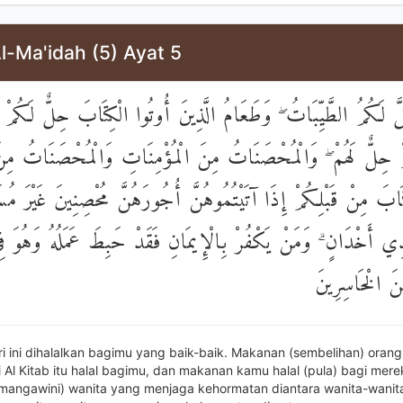
l-Ma'idah (5) Ayat 5
لَّ لَكُمُ الطَّيِّبَاتُ ۖ وَطَعَامُ الَّذِينَ أُوتُوا الْكِتَابَ حِلٌّ لَكُمْ
 حِلٌّ لَهُمْ ۖ وَالْمُحْصَنَاتُ مِنَ الْمُؤْمِنَاتِ وَالْمُحْصَنَاتُ مِنَ 
تَابَ مِنْ قَبْلِكُمْ إِذَا آتَيْتُمُوهُنَّ أُجُورَهُنَّ مُحْصِنِينَ غَيْرَ مُس
ذِي أَخْدَانٍ ۗ وَمَنْ يَكْفُرْ بِالْإِيمَانِ فَقَدْ حَبِطَ عَمَلُهُ وَهُوَ ف
نَ الْخَاسِرِينَ
ri ini dihalalkan bagimu yang baik-baik. Makanan (sembelihan) oran
 Al Kitab itu halal bagimu, dan makanan kamu halal (pula) bagi mere
 mangawini) wanita yang menjaga kehormatan diantara wanita-wanit