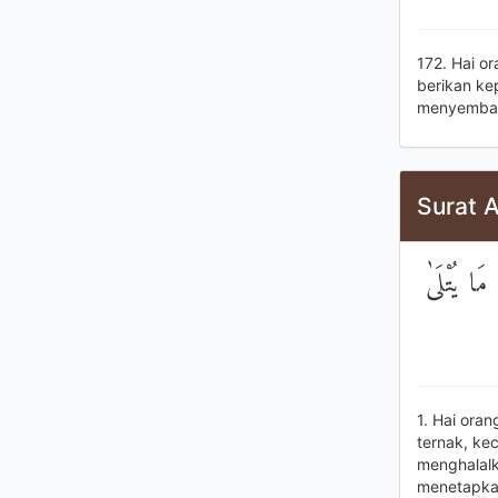
172. Hai o
berikan ke
menyemba
Surat A
مَا يُتْلَىٰ
1. Hai ora
ternak, ke
menghalalk
menetapka