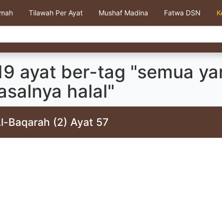
kmah
Tilawah Per Ayat
Mushaf Madina
Fatwa DSN
K
19 ayat ber-tag "semua ya
asalnya halal"
l-Baqarah (2) Ayat 57