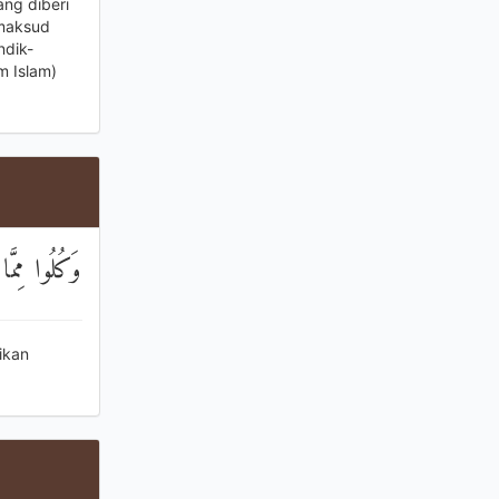
ng diberi
 maksud
ndik-
m Islam)
وَكُلُوا مِمَّا
ikan