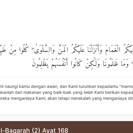
َلَيْكُمُ الْغَمَامَ وَأَنْزَلْنَا عَلَيْكُمُ الْمَنَّ وَالسَّلْوَىٰ ۖ كُلُوا مِنْ طَي
ۖ وَمَا ظَلَمُونَا وَلَٰكِنْ كَانُوا أَنْفُسَهُمْ يَظْلِمُونَ
ami naungi kamu dengan awan, dan Kami turunkan kepadamu "mann
akanlah dari makanan yang baik-baik yang telah Kami berikan kepa
ereka menganiaya Kami; akan tetapi merekalah yang menganiaya dir
l-Baqarah (2) Ayat 168