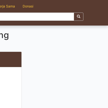
erja Sama
Donasi
ng