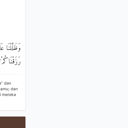
وَظَلَّلْنَا ع
رَزَقْنَاكُمْ 
a" dan
damu; dan
i mereka