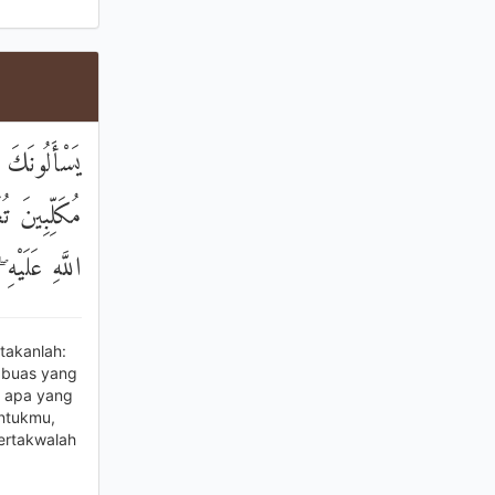
يَسْأَلُونَكَ 
مُكَلِّبِينَ تُ
اللَّهِ عَلَيْه
takanlah:
 buas yang
t apa yang
untukmu,
ertakwalah