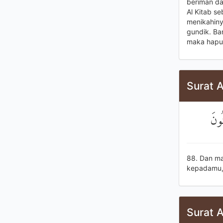
beriman da
Al Kitab s
menikahiny
gundik. Ba
maka hapus
Surat A
ُونَ
88. Dan ma
kepadamu,
Surat A