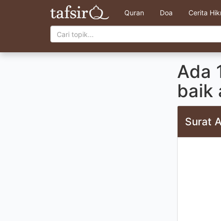
Quran
Doa
Cerita Hi
Ada 
baik 
Surat A