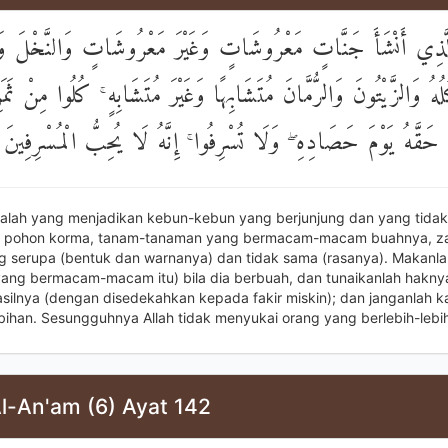
ِي أَنْشَأَ جَنَّاتٍ مَعْرُوشَاتٍ وَغَيْرَ مَعْرُوشَاتٍ وَالنَّخْلَ وَالز
ُلُهُ وَالزَّيْتُونَ وَالرُّمَّانَ مُتَشَابِهًا وَغَيْرَ مُتَشَابِهٍ ۚ كُلُوا مِنْ ثَمَر
وا حَقَّهُ يَوْمَ حَصَادِهِ ۖ وَلَا تُسْرِفُوا ۚ إِنَّهُ لَا يُحِبُّ الْمُسْرِفِينَ
ialah yang menjadikan kebun-kebun yang berjunjung dan yang tidak
g, pohon korma, tanam-tanaman yang bermacam-macam buahnya, za
g serupa (bentuk dan warnanya) dan tidak sama (rasanya). Makanla
ang bermacam-macam itu) bila dia berbuah, dan tunaikanlah haknya 
silnya (dengan disedekahkan kepada fakir miskin); dan janganlah 
ebihan. Sesungguhnya Allah tidak menyukai orang yang berlebih-lebi
Al-An'am (6) Ayat 142