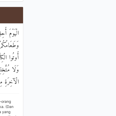
الْيَوْمَ أُحِ
وَطَعَامُكُمْ
أُوتُوا الْكِ
وَلَا مُتَّخِ
الْآخِرَةِ مِ
g-orang
ka. (Dan
a yang