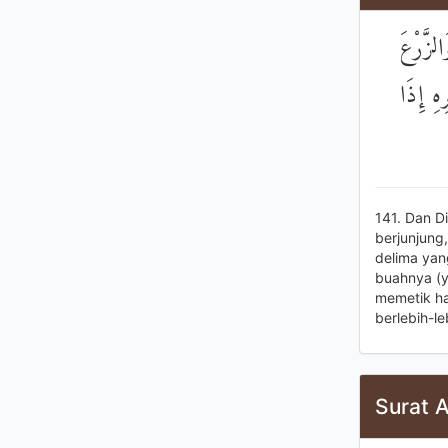
۞ َّرْعَ
ِهِ إِذَا
141. Dan D
berjunjun
delima yan
buahnya (y
memetik ha
berlebih-l
Surat 