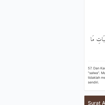
ِّبَاتِ مَا
57. Dan K
"salwa". M
tidaklah m
sendiri.
Surat A