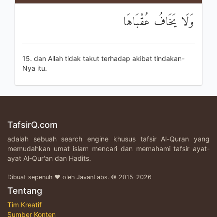
وَلَا يَخَافُ عُقْبَاهَا
15. dan Allah tidak takut terhadap akibat tindakan-
Nya itu.
TafsirQ.com
adalah sebuah search engine khusus tafsir Al-Quran yang
memudahkan umat islam mencari dan memahami tafsir ayat-
ayat Al-Qur'an dan Hadits.
Dibuat sepenuh ♥ oleh JavanLabs. © 2015-2026
Tentang
Tim Kreatif
Sumber Konten