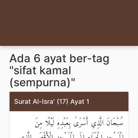
Ada 6 ayat ber-tag
"sifat kamal
(sempurna)"
Surat Al-Isra' (17) Ayat 1
سُبْحَانَ الَّذِي أَسْرَىٰ بِعَبْدِهِ لَيْلًا مِنَ
الْمَسْجِدِ الْحَرَامِ إِلَى الْمَسْجِدِ الْأَقْصَى الَّذِي