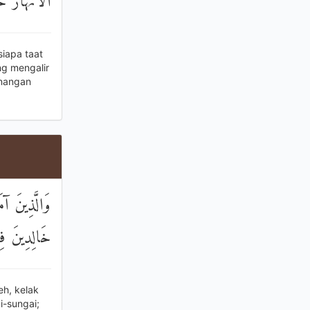
الْأَنْهَارُ خَ
siapa taat
g mengalir
enangan
وَالَّذِينَ آ
خَالِدِينَ فِي
h, kelak
-sungai;