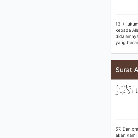
13. (Hukum
kepada All
didalamnya
yang besar
Surat A
الْأَنْهَارُ
57. Dan or
akan Kami 