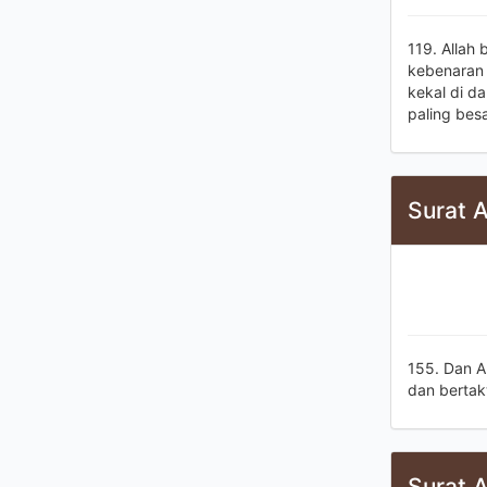
119. Allah
kebenaran 
kekal di d
paling besa
Surat A
155. Dan Al
dan bertak
Surat A