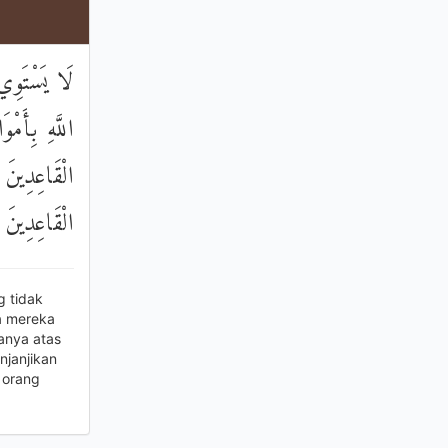
لَا يَسْتَوِي
اللَّهِ بِأَمْو
الْقَاعِدِينَ 
الْقَاعِدِينَ
g tidak
a mereka
anya atas
njanjikan
 orang