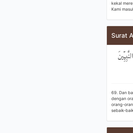
kekal mere
Kami masuk
Surat A
َبِيِّينَ
69. Dan ba
dengan oran
orang-oran
sebaik-bai