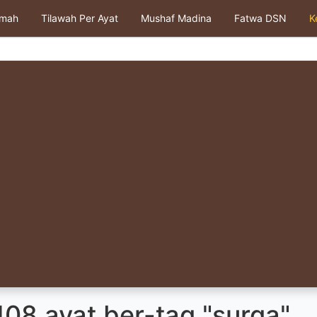
kmah
Tilawah Per Ayat
Mushaf Madina
Fatwa DSN
K
08 ayat ber-tag "surga"