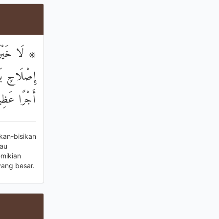
لَا خَيْرَ فِ
إِصْلَاحٍ بَي
أَجْرًا عَظِي
kan-bisikan
tau
mikian
yang besar.