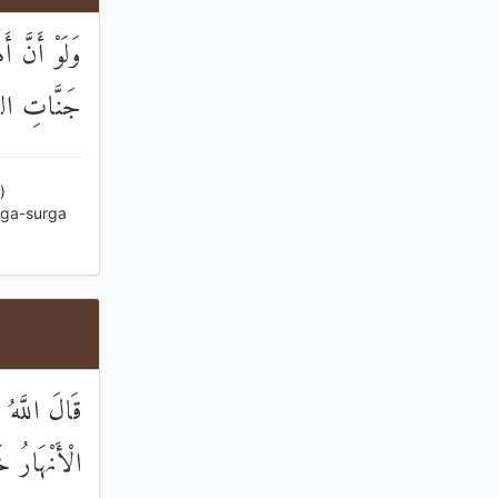
وَلَوْ أَنَّ أَ
جَنَّاتِ النَّ
)
rga-surga
قَالَ اللَّهُ 
الْأَنْهَارُ خ