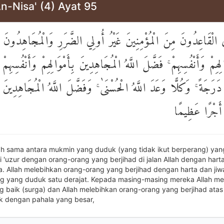
n-Nisa' (4) Ayat 95
 الْقَاعِدُونَ مِنَ الْمُؤْمِنِينَ غَيْرُ أُولِي الضَّرَرِ وَالْمُجَاهِدُونَ
َالِهِمْ وَأَنْفُسِهِمْ ۚ فَضَّلَ اللَّهُ الْمُجَاهِدِينَ بِأَمْوَالِهِمْ وَأَنْفُسِهِمْ
دَرَجَةً ۚ وَكُلًّا وَعَدَ اللَّهُ الْحُسْنَىٰ ۚ وَفَضَّلَ اللَّهُ الْمُجَاهِدِينَ 
 أَجْرًا عَظِيمًا
ah sama antara mukmin yang duduk (yang tidak ikut berperang) yan
'uzur dengan orang-orang yang berjihad di jalan Allah dengan hart
a. Allah melebihkan orang-orang yang berjihad dengan harta dan jiw
g yang duduk satu derajat. Kepada masing-masing mereka Allah me
g baik (surga) dan Allah melebihkan orang-orang yang berjihad atas
 dengan pahala yang besar,