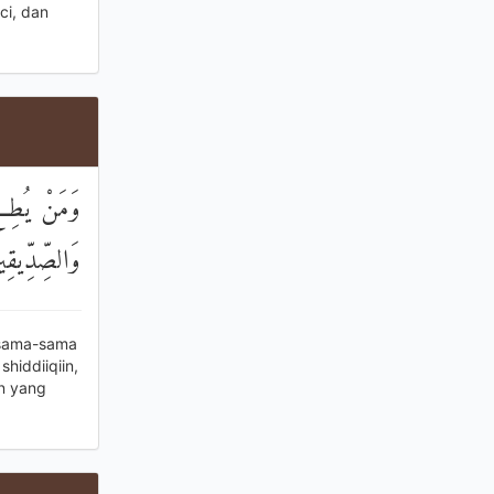
ci, dan
وَمَنْ يُطِعِ 
وَالصِّدِّيقِ
rsama-sama
hiddiiqiin,
n yang