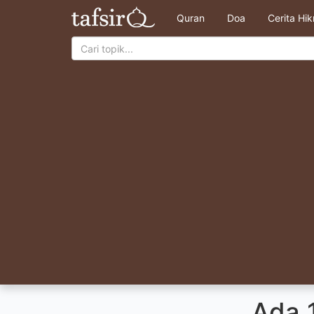
Quran
Doa
Cerita Hi
Ada 1