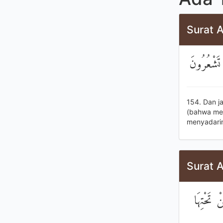
Surat A
تَشْعُرُونَ
154. Dan j
(bahwa mer
menyadari
Surat A
 تَحْتِهَا