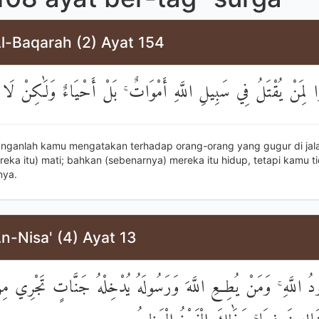
l-Baqarah (2) Ayat 154
وا لِمَنْ يُقْتَلُ فِي سَبِيلِ اللَّهِ أَمْوَاتٌ ۚ بَلْ أَحْيَاءٌ وَلَٰكِنْ لَا 
anganlah kamu mengatakan terhadap orang-orang yang gugur di jala
eka itu) mati; bahkan (sebenarnya) mereka itu hidup, tetapi kamu t
nya.
n-Nisa' (4) Ayat 13
ُ اللَّهِ ۚ وَمَنْ يُطِعِ اللَّهَ وَرَسُولَهُ يُدْخِلْهُ جَنَّاتٍ تَجْرِي مِنْ