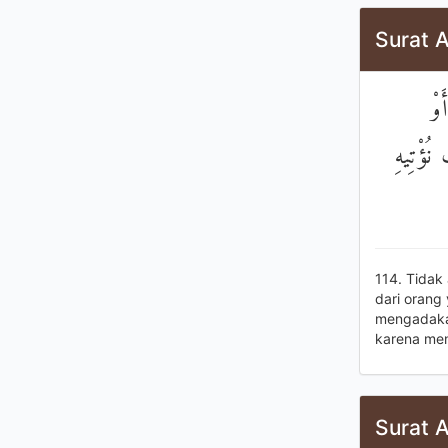
Surat A
۞ 
نُؤْتِيهِ
114. Tidak
dari orang
mengadakan
karena men
Surat A