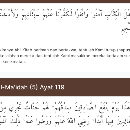
هْلَ الْكِتَابِ آمَنُوا وَاتَّقَوْا لَكَفَّرْنَا عَنْهُمْ سَيِّئَاتِهِمْ وَلَأَدْخَلْن
عِيمِ
kiranya Ahli Kitab beriman dan bertakwa, tentulah Kami tutup (hapus
kesalahan mereka dan tentulah Kami masukkan mereka kedalam su
h kenikmatan.
l-Ma'idah (5) Ayat 119
هَٰذَا يَوْمُ يَنْفَعُ الصَّادِقِينَ صِدْقُهُمْ ۚ لَهُمْ جَنَّاتٌ تَجْرِي مِنْ ت
َالِدِينَ فِيهَا أَبَدًا ۚ رَضِيَ اللَّهُ عَنْهُمْ وَرَضُوا عَنْهُ ۚ ذَٰلِكَ الْفَوْ