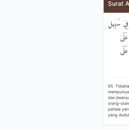
Surat A
 فِي سَبِيلِ
 عَلَى
عَلَى
95. Tidakl
mempunyai 
dan jiwany
orang-oran
pahala yan
yang duduk