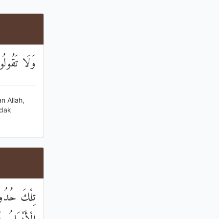
وَلَا تَقُولُ
n Allah,
idak
تِلْكَ حُدُود