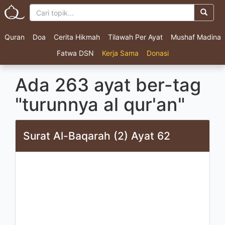
Quran
Doa
Cerita Hikmah
Tilawah Per Ayat
Mushaf Madina
Fatwa DSN
Kerja Sama
Donasi
Ada 263 ayat ber-tag
"turunnya al qur'an"
Surat Al-Baqarah (2) Ayat 62