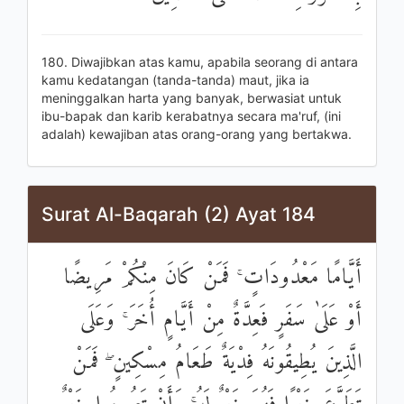
180. Diwajibkan atas kamu, apabila seorang di antara
kamu kedatangan (tanda-tanda) maut, jika ia
meninggalkan harta yang banyak, berwasiat untuk
ibu-bapak dan karib kerabatnya secara ma'ruf, (ini
adalah) kewajiban atas orang-orang yang bertakwa.
Surat Al-Baqarah (2) Ayat 184
أَيَّامًا مَعْدُودَاتٍ ۚ فَمَنْ كَانَ مِنْكُمْ مَرِيضًا
أَوْ عَلَىٰ سَفَرٍ فَعِدَّةٌ مِنْ أَيَّامٍ أُخَرَ ۚ وَعَلَى
الَّذِينَ يُطِيقُونَهُ فِدْيَةٌ طَعَامُ مِسْكِينٍ ۖ فَمَنْ