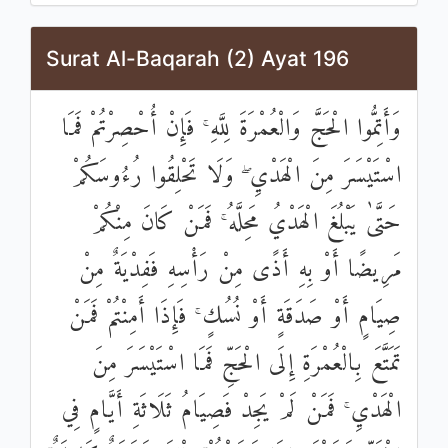
Surat Al-Baqarah (2) Ayat 196
وَأَتِمُّوا الْحَجَّ وَالْعُمْرَةَ لِلَّهِ ۚ فَإِنْ أُحْصِرْتُمْ فَمَا
اسْتَيْسَرَ مِنَ الْهَدْيِ ۖ وَلَا تَحْلِقُوا رُءُوسَكُمْ
حَتَّىٰ يَبْلُغَ الْهَدْيُ مَحِلَّهُ ۚ فَمَنْ كَانَ مِنْكُمْ
مَرِيضًا أَوْ بِهِ أَذًى مِنْ رَأْسِهِ فَفِدْيَةٌ مِنْ
صِيَامٍ أَوْ صَدَقَةٍ أَوْ نُسُكٍ ۚ فَإِذَا أَمِنْتُمْ فَمَنْ
تَمَتَّعَ بِالْعُمْرَةِ إِلَى الْحَجِّ فَمَا اسْتَيْسَرَ مِنَ
الْهَدْيِ ۚ فَمَنْ لَمْ يَجِدْ فَصِيَامُ ثَلَاثَةِ أَيَّامٍ فِي