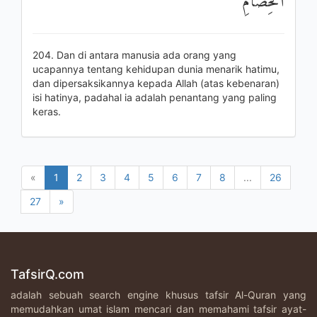
الْخِصَامِ
204. Dan di antara manusia ada orang yang
ucapannya tentang kehidupan dunia menarik hatimu,
dan dipersaksikannya kepada Allah (atas kebenaran)
isi hatinya, padahal ia adalah penantang yang paling
keras.
«
1
2
3
4
5
6
7
8
...
26
27
»
TafsirQ.com
adalah sebuah search engine khusus tafsir Al-Quran yang
memudahkan umat islam mencari dan memahami tafsir ayat-