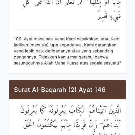
مِنْهَا أَوْ مِثْلِهَا ۗ أَلَمْ تَعْلَمْ أَنَّ اللَّهَ عَلَىٰ كُلِّ
شَيْءٍ قَدِيرٌ
106. Ayat mana saja yang Kami nasakhkan, atau Kami
jadikan (manusia) lupa kepadanya, Kami datangkan
yang lebih baik daripadanya atau yang sebanding
dengannya. Tidakkah kamu mengetahui bahwa
sesungguhnya Allah Maha Kuasa atas segala sesuatu?
Surat Al-Baqarah (2) Ayat 146
الَّذِينَ آتَيْنَاهُمُ الْكِتَابَ يَعْرِفُونَهُ كَمَا يَعْرِفُونَ
أَبْنَاءَهُمْ ۖ وَإِنَّ فَرِيقًا مِنْهُمْ لَيَكْتُمُونَ الْحَقَّ