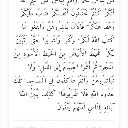
هُنَّ لِبَاسٌ لَكُمْ وَأَنْتُمْ لِبَاسٌ لَهُنَّ ۗ عَلِمَ اللَّهُ
أَنَّكُمْ كُنْتُمْ تَخْتَانُونَ أَنْفُسَكُمْ فَتَابَ عَلَيْكُمْ
وَعَفَا عَنْكُمْ ۖ فَالْآنَ بَاشِرُوهُنَّ وَابْتَغُوا مَا
كَتَبَ اللَّهُ لَكُمْ ۚ وَكُلُوا وَاشْرَبُوا حَتَّىٰ يَتَبَيَّنَ
لَكُمُ الْخَيْطُ الْأَبْيَضُ مِنَ الْخَيْطِ الْأَسْوَدِ مِنَ
الْفَجْرِ ۖ ثُمَّ أَتِمُّوا الصِّيَامَ إِلَى اللَّيْلِ ۚ وَلَا
تُبَاشِرُوهُنَّ وَأَنْتُمْ عَاكِفُونَ فِي الْمَسَاجِدِ ۗ تِلْكَ
حُدُودُ اللَّهِ فَلَا تَقْرَبُوهَا ۗ كَذَٰلِكَ يُبَيِّنُ اللَّهُ
آيَاتِهِ لِلنَّاسِ لَعَلَّهُمْ يَتَّقُونَ