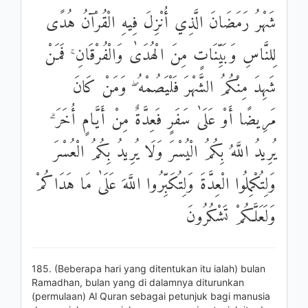
شَهْرُ رَمَضَانَ الَّذِي أُنْزِلَ فِيهِ الْقُرْآنُ هُدًى
لِلنَّاسِ وَبَيِّنَاتٍ مِنَ الْهُدَىٰ وَالْفُرْقَانِ ۚ فَمَنْ
شَهِدَ مِنْكُمُ الشَّهْرَ فَلْيَصُمْهُ ۖ وَمَنْ كَانَ
مَرِيضًا أَوْ عَلَىٰ سَفَرٍ فَعِدَّةٌ مِنْ أَيَّامٍ أُخَرَ ۗ
يُرِيدُ اللَّهُ بِكُمُ الْيُسْرَ وَلَا يُرِيدُ بِكُمُ الْعُسْرَ
وَلِتُكْمِلُوا الْعِدَّةَ وَلِتُكَبِّرُوا اللَّهَ عَلَىٰ مَا هَدَاكُمْ
وَلَعَلَّكُمْ تَشْكُرُونَ
185. (Beberapa hari yang ditentukan itu ialah) bulan
Ramadhan, bulan yang di dalamnya diturunkan
(permulaan) Al Quran sebagai petunjuk bagi manusia