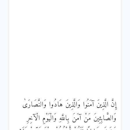
إِنَّ الَّذِينَ آمَنُوا وَالَّذِينَ هَادُوا وَالنَّصَارَىٰ
وَالصَّابِئِينَ مَنْ آمَنَ بِاللَّهِ وَالْيَوْمِ الْآخِرِ