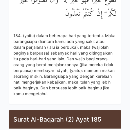
تَطَوَّعَ خَيْرًا فَهُوَ خَيْرٌ لَهُ ۚ وَأَنْ تَصُومُوا خَيْرٌ
لَكُمْ ۖ إِنْ كُنْتُمْ تَعْلَمُونَ
184. (yaitu) dalam beberapa hari yang tertentu. Maka
barangsiapa diantara kamu ada yang sakit atau
dalam perjalanan (lalu ia berbuka), maka (wajiblah
baginya berpuasa) sebanyak hari yang ditinggalkan
itu pada hari-hari yang lain. Dan wajib bagi orang-
orang yang berat menjalankannya (jika mereka tidak
berpuasa) membayar fidyah, (yaitu): memberi makan
seorang miskin. Barangsiapa yang dengan kerelaan
hati mengerjakan kebajikan, maka itulah yang lebih
baik baginya. Dan berpuasa lebih baik bagimu jika
kamu mengetahui.
Surat Al-Baqarah (2) Ayat 185