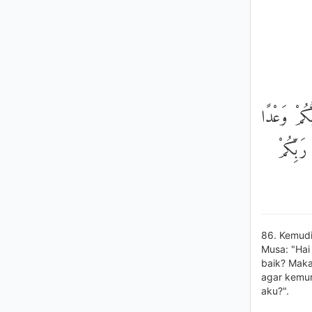
كُمْ وَعْدًا
رَبِّكُمْ
86. Kemudi
Musa: "Hai
baik? Maka
agar kemu
aku?".