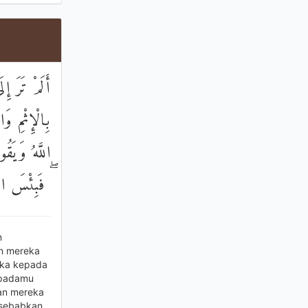
أَلَمْ تَرَ إِ
بِالْإِثْمِ و
اللَّهُ وَيَقُو
فَبِئْسَ الْم
n
an mereka
aka kepada
epadamu
an mereka
isebabkan