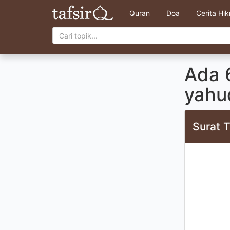
Quran
Doa
Cerita Hi
Ada 
yahu
Surat T