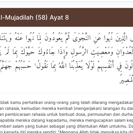
l-Mujadilah (58) Ayat 8
لَى الَّذِينَ نُهُوا عَنِ النَّجْوَىٰ ثُمَّ يَعُودُونَ لِمَا نُهُوا عَنْهُ وَيَتَنَ
َالْعُدْوَانِ وَمَعْصِيَتِ الرَّسُولِ وَإِذَا جَاءُوكَ حَيَّوْكَ بِمَا لَمْ يُح
لُونَ فِي أَنْفُسِهِمْ لَوْلَا يُعَذِّبُنَا اللَّهُ بِمَا نَقُولُ ۚ حَسْبُهُمْ جَهَنَّمُ 
ۖ َصِيرُ
tidak kamu perhatikan orang-orang yang telah dilarang mengadaka
n rahasia, kemudian mereka kembali (mengerjakan) larangan itu d
n pembicaraan rahasia untuk berbuat dosa, permusuhan dan durh
n apabila mereka datang kepadamu, mereka mengucapkan salam k
beri salam yang bukan sebagai yang ditentukan Allah untukmu. D
 kepada diri mereka sendiri: "Mengapa Allah tidak menyiksa kita d