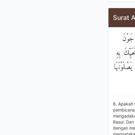
Surat A
اجَوْنَ
َيِّكَ بِهِ
يَصْلَوْنَهَا
8. Apakah 
pembicaraa
mengadaka
Rasul. Da
dengan mem
mengatakan