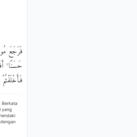
فَرَجَعَ مُوس
حَسَنًا ۚ أَفَ
فَأَخْلَفْتُمْ
 Berkata
i yang
hendaki
 dengan