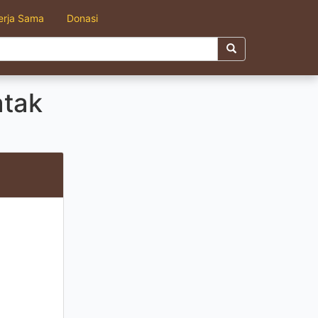
erja Sama
Donasi
atak