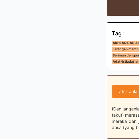
Tag :
AKHLAQ DAN A
Larangan membu
Beriman dengan 
Adat-istiadat jah
Tafsir Jala
(Dan janganl
takut) meras
mereka dan 
dosa (yang b