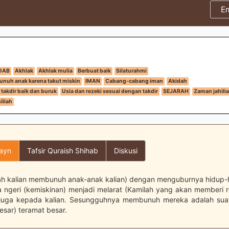
E
DAB
Akhlak
Akhlak mulia
Berbuat baik
Silaturahmi
nuh anak karena takut miskin
IMAN
Cabang-cabang iman
Akidah
takdir baik dan buruk
Usia dan rezeki sesuai dengan takdir
SEJARAH
Zaman jahili
iliah
layn
Tafsir Quraish Shihab
Diskusi
ah kalian membunuh anak-anak kalian) dengan menguburnya hidup-
a ngeri (kemiskinan) menjadi melarat (Kamilah yang akan memberi 
juga kepada kalian. Sesungguhnya membunuh mereka adalah suat
esar) teramat besar.