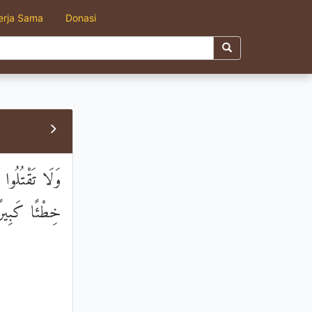
erja Sama
Donasi
وَلَا تَقْتُلُوا 
خِطْئًا كَبِيرً