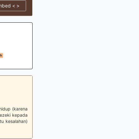
mbed < >
ah
hidup (karena
rezeki kepada
u kesalahan)