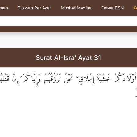
kmah
Tilawah Per Ayat
Mushaf Madina
Fatwa DSN
K
Surat Al-Isra' Ayat 31
أَوْلَادَكُمْ خَشْيَةَ إِمْلَاقٍ ۖ نَحْنُ نَرْزُقُهُمْ وَإِيَّاكُمْ ۚ إِنَّ قَتْلَ
ا