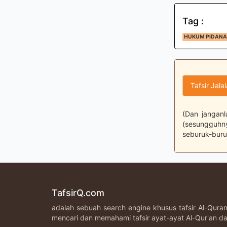
Tag :
HUKUM PIDANA,
Tafsir Jala
(Dan janganl
(sesungguhn
seburuk-buruk
TafsirQ.com
adalah sebuah search engine khusus tafsir Al-Qur
mencari dan memahami tafsir ayat-ayat Al-Qur'an da