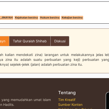
 JINAYAH
Kejahatan berzina
Hukum berzina
Kekejian berzina
layn
Tafsir Quraish Shihab
Diskusi
ah kalian mendekati zina) larangan untuk melakukannya jelas leb
ya zina itu adalah suatu perbuatan yang keji) perbuatan yan
nya) sejelek-jelek (jalan) adalah perbuatan zina itu.
Tentang
an yang memudahkan umat islam
Tim Kreatif
n Hadits.
Sumber Konten