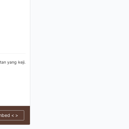
an yang keji.
mbed < >