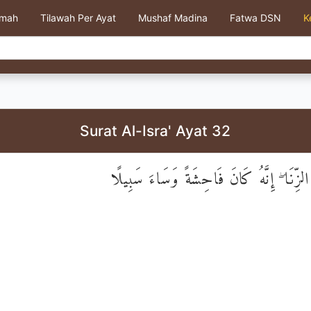
kmah
Tilawah Per Ayat
Mushaf Madina
Fatwa DSN
K
Surat Al-Isra' Ayat 32
 الزِّنَا ۖ إِنَّهُ كَانَ فَاحِشَةً وَسَاءَ سَبِيلًا