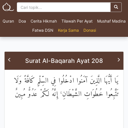
Quran
Doa
Cerita Hikmah
Tilawah Per Ayat
Mushaf Madina
Fatwa DSN
Kerja Sama
Donasi
Surat Al-Baqarah Ayat 208
يَا أَيُّهَا الَّذِينَ آمَنُوا ادْخُلُوا فِي السِّلْمِ كَافَّةً وَلَا
تَتَّبِعُوا خُطُوَاتِ الشَّيْطَانِ ۚ إِنَّهُ لَكُمْ عَدُوٌّ مُبِينٌ