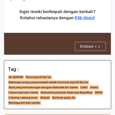
Ingin rezeki berlimpah dengan berkah?
Ketahui rahasianya dengan
Klik disini!
Embed < >
Tag :
AL QUR'AN
Turunnya Al Qur'an
Beberapa orang yang menjadi sebab turunnya ayat Al Qur'an
Ayat yang berhubungan dengan Abdullah bin Salam
ILMU
Fatwa
Fatwa halal dan haram
Mematuhi perintah Allah dan RasulNya
IMAN
Cabang-cabang iman
Akidah
Beriman pada Jin
Menjaga diri dari syetan