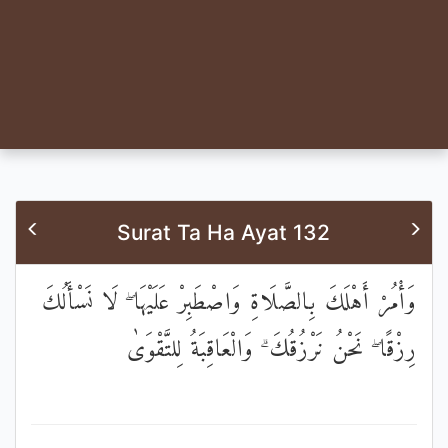
Surat Ta Ha Ayat 132
وَأْمُرْ أَهْلَكَ بِالصَّلَاةِ وَاصْطَبِرْ عَلَيْهَا ۖ لَا نَسْأَلُكَ
رِزْقًا ۖ نَحْنُ نَرْزُقُكَ ۗ وَالْعَاقِبَةُ لِلتَّقْوَىٰ