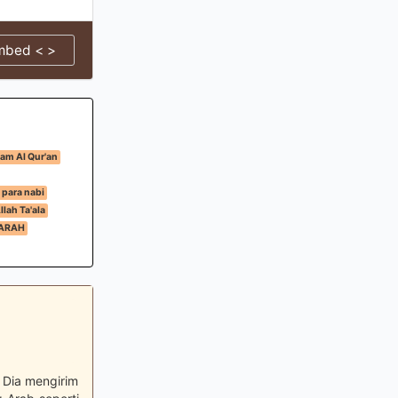
mbed < >
am Al Qur'an
para nabi
lah Ta'ala
ARAH
 Dia mengirim