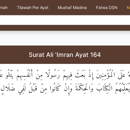
kmah
Tilawah Per Ayat
Mushaf Madina
Fatwa DSN
K
Surat Ali 'Imran Ayat 164
َهُ عَلَى الْمُؤْمِنِينَ إِذْ بَعَثَ فِيهِمْ رَسُولًا مِنْ أَنْفُسِهِمْ يَتْلُو عَلَي
َيُعَلِّمُهُمُ الْكِتَابَ وَالْحِكْمَةَ وَإِنْ كَانُوا مِنْ قَبْلُ لَفِي ضَلَالٍ 