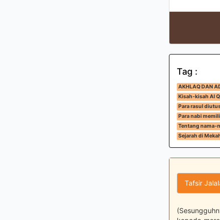
Tag :
AKHLAQ DAN A
Kisah-kisah Al Q
Para rasul diut
Para nabi memili
Tentang nama-n
Sejarah di Meka
Tafsir Jala
(Sesungguhny