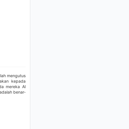
llah mengutus
cakan kepada
da mereka Al
adalah benar-