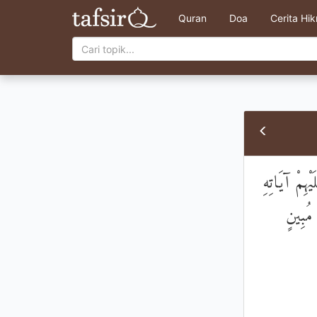
Quran
Doa
Cerita Hi
ْهِمْ آيَاتِهِ
مُبِينٍ