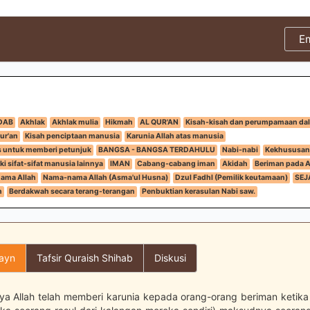
E
DAB
Akhlak
Akhlak mulia
Hikmah
AL QUR'AN
Kisah-kisah dan perumpamaan dal
ur'an
Kisah penciptaan manusia
Karunia Allah atas manusia
us untuk memberi petunjuk
BANGSA - BANGSA TERDAHULU
Nabi-nabi
Kekhususan 
ki sifat-sifat manusia lainnya
IMAN
Cabang-cabang iman
Akidah
Beriman pada Al
ama Allah
Nama-nama Allah (Asma'ul Husna)
Dzul Fadhl (Pemilik keutamaan)
SEJ
h
Berdakwah secara terang-terangan
Penbuktian kerasulan Nabi saw.
layn
Tafsir Quraish Shihab
Diskusi
a Allah telah memberi karunia kepada orang-orang beriman ketika