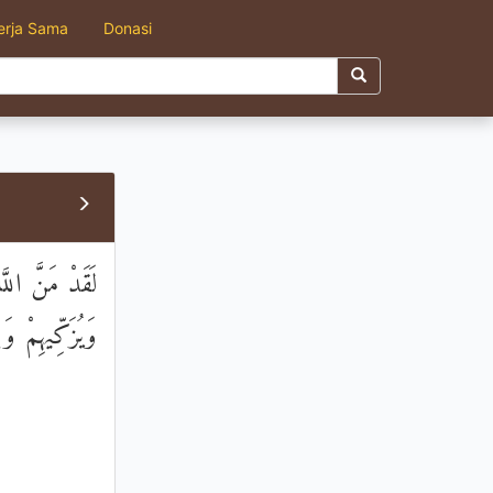
erja Sama
Donasi
لَقَدْ مَنَّ اللّ
وَيُزَكِّيهِمْ و