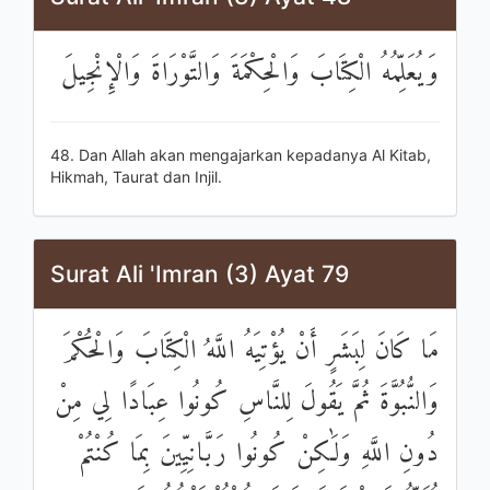
وَيُعَلِّمُهُ الْكِتَابَ وَالْحِكْمَةَ وَالتَّوْرَاةَ وَالْإِنْجِيلَ
48. Dan Allah akan mengajarkan kepadanya Al Kitab,
Hikmah, Taurat dan Injil.
Surat Ali 'Imran (3) Ayat 79
مَا كَانَ لِبَشَرٍ أَنْ يُؤْتِيَهُ اللَّهُ الْكِتَابَ وَالْحُكْمَ
وَالنُّبُوَّةَ ثُمَّ يَقُولَ لِلنَّاسِ كُونُوا عِبَادًا لِي مِنْ
دُونِ اللَّهِ وَلَٰكِنْ كُونُوا رَبَّانِيِّينَ بِمَا كُنْتُمْ