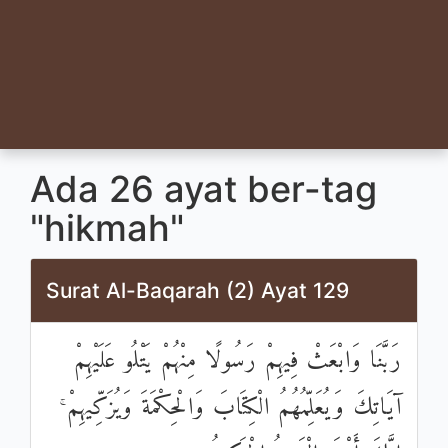
Ada 26 ayat ber-tag
"hikmah"
Surat Al-Baqarah (2) Ayat 129
رَبَّنَا وَابْعَثْ فِيهِمْ رَسُولًا مِنْهُمْ يَتْلُو عَلَيْهِمْ
آيَاتِكَ وَيُعَلِّمُهُمُ الْكِتَابَ وَالْحِكْمَةَ وَيُزَكِّيهِمْ ۚ