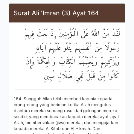
Surat Ali 'Imran (3) Ayat 164
لَقَدْ مَنَّ اللَّهُ عَلَى الْمُؤْمِنِينَ إِذْ بَعَثَ فِيهِمْ
رَسُولًا مِنْ أَنْفُسِهِمْ يَتْلُو عَلَيْهِمْ آيَاتِهِ
وَيُزَكِّيهِمْ وَيُعَلِّمُهُمُ الْكِتَابَ وَالْحِكْمَةَ وَإِنْ
كَانُوا مِنْ قَبْلُ لَفِي ضَلَالٍ مُبِينٍ
164. Sungguh Allah telah memberi karunia kepada
orang-orang yang beriman ketika Allah mengutus
diantara mereka seorang rasul dari golongan mereka
sendiri, yang membacakan kepada mereka ayat-ayat
Allah, membersihkan (jiwa) mereka, dan mengajarkan
kepada mereka Al Kitab dan Al Hikmah. Dan