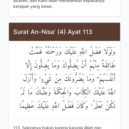
Ibrahim, dan Kami telah memberikan kepadanya
kerajaan yang besar.
Surat An-Nisa' (4) Ayat 113
وَلَوْلَا فَضْلُ اللَّهِ عَلَيْكَ وَرَحْمَتُهُ لَهَمَّتْ
طَائِفَةٌ مِنْهُمْ أَنْ يُضِلُّوكَ وَمَا يُضِلُّونَ إِلَّا
أَنْفُسَهُمْ ۖ وَمَا يَضُرُّونَكَ مِنْ شَيْءٍ ۚ وَأَنْزَلَ
اللَّهُ عَلَيْكَ الْكِتَابَ وَالْحِكْمَةَ وَعَلَّمَكَ مَا لَمْ
تَكُنْ تَعْلَمُ ۚ وَكَانَ فَضْلُ اللَّهِ عَلَيْكَ عَظِيمًا
113. Sekiranya bukan karena karunia Allah dan