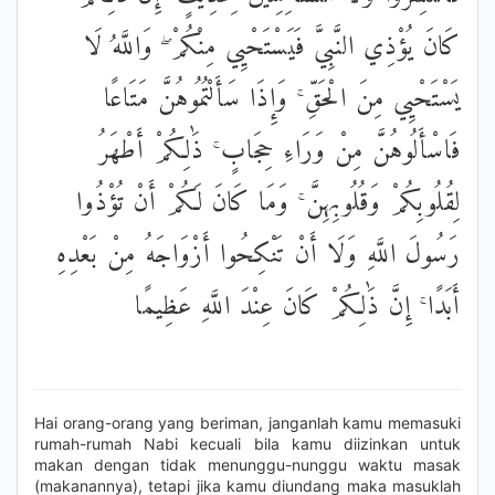
كَانَ يُؤْذِي النَّبِيَّ فَيَسْتَحْيِي مِنْكُمْ ۖ وَاللَّهُ لَا
يَسْتَحْيِي مِنَ الْحَقِّ ۚ وَإِذَا سَأَلْتُمُوهُنَّ مَتَاعًا
فَاسْأَلُوهُنَّ مِنْ وَرَاءِ حِجَابٍ ۚ ذَٰلِكُمْ أَطْهَرُ
لِقُلُوبِكُمْ وَقُلُوبِهِنَّ ۚ وَمَا كَانَ لَكُمْ أَنْ تُؤْذُوا
رَسُولَ اللَّهِ وَلَا أَنْ تَنْكِحُوا أَزْوَاجَهُ مِنْ بَعْدِهِ
أَبَدًا ۚ إِنَّ ذَٰلِكُمْ كَانَ عِنْدَ اللَّهِ عَظِيمًا
Hai orang-orang yang beriman, janganlah kamu memasuki
rumah-rumah Nabi kecuali bila kamu diizinkan untuk
makan dengan tidak menunggu-nunggu waktu masak
(makanannya), tetapi jika kamu diundang maka masuklah