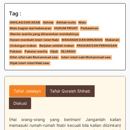
Tag :
AKHLAQ DAN ADAB
Akhlak
Akhlak mulia
Malu
Malu bagian dari kebenaran
HUKUM PRIVAT
Perkawinan
Wanita-wanita yang diharamkan menikahinya
Haram menikahi isteri-isteri Nabi
MAKANAN DAN MINUMAN
Makanan
Undangan makan
Berjalan setelah makan
PAKAIAN DAN PERHIASAN
Pakaian
Pakaian wanita
Hijab
SEJARAH
Sifat-sifat nabi Muhammad saw.
Isteri-isteri nabi Muhammad saw.
Hijab isteri-isteri Nabi saw.
Tafsir Jalalayn
Tafsir Quraish Shihab
Diskusi
(Hai orang-orang yang beriman! Janganlah kalian
memasuki rumah-rumah Nabi kecuali bila kalian diizinkan)