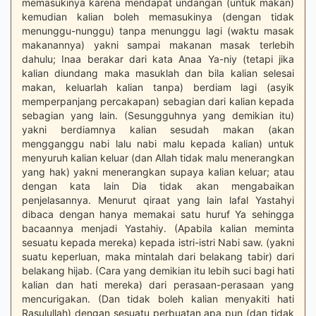
memasukinya karena mendapat undangan (untuk makan)
kemudian kalian boleh memasukinya (dengan tidak
menunggu-nunggu) tanpa menunggu lagi (waktu masak
makanannya) yakni sampai makanan masak terlebih
dahulu; Inaa berakar dari kata Anaa Ya-niy (tetapi jika
kalian diundang maka masuklah dan bila kalian selesai
makan, keluarlah kalian tanpa) berdiam lagi (asyik
memperpanjang percakapan) sebagian dari kalian kepada
sebagian yang lain. (Sesungguhnya yang demikian itu)
yakni berdiamnya kalian sesudah makan (akan
mengganggu nabi lalu nabi malu kepada kalian) untuk
menyuruh kalian keluar (dan Allah tidak malu menerangkan
yang hak) yakni menerangkan supaya kalian keluar; atau
dengan kata lain Dia tidak akan mengabaikan
penjelasannya. Menurut qiraat yang lain lafal Yastahyi
dibaca dengan hanya memakai satu huruf Ya sehingga
bacaannya menjadi Yastahiy. (Apabila kalian meminta
sesuatu kepada mereka) kepada istri-istri Nabi saw. (yakni
suatu keperluan, maka mintalah dari belakang tabir) dari
belakang hijab. (Cara yang demikian itu lebih suci bagi hati
kalian dan hati mereka) dari perasaan-perasaan yang
mencurigakan. (Dan tidak boleh kalian menyakiti hati
Rasulullah) dengan sesuatu perbuatan apa pun (dan tidak