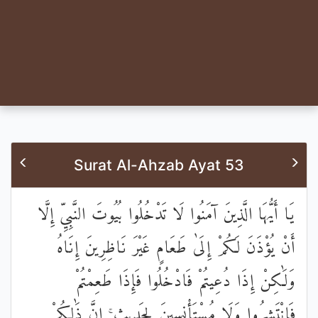
Surat Al-Ahzab Ayat 53
يَا أَيُّهَا الَّذِينَ آمَنُوا لَا تَدْخُلُوا بُيُوتَ النَّبِيِّ إِلَّا
أَنْ يُؤْذَنَ لَكُمْ إِلَىٰ طَعَامٍ غَيْرَ نَاظِرِينَ إِنَاهُ
وَلَٰكِنْ إِذَا دُعِيتُمْ فَادْخُلُوا فَإِذَا طَعِمْتُمْ
فَانْتَشِرُوا وَلَا مُسْتَأْنِسِينَ لِحَدِيثٍ ۚ إِنَّ ذَٰلِكُمْ