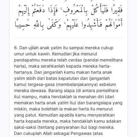
فَقِيرًا فَلْيَأْكُلْ بِالْمَعْرُوفِ ۚ فَإِذَا دَفَعْتُمْ إِلَيْهِمْ
أَمْوَالَهُمْ فَأَشْهِدُوا عَلَيْهِمْ ۚ وَكَفَىٰ بِاللَّهِ حَسِيبًا
6. Dan ujilah anak yatim itu sampai mereka cukup
umur untuk kawin. Kemudian jika menurut
pendapatmu mereka telah cerdas (pandai memelihara
harta), maka serahkanlah kepada mereka harta-
hartanya. Dan janganlah kamu makan harta anak
yatim lebih dari batas kepatutan dan (janganlah
kamu) tergesa-gesa (membelanjakannya) sebelum
mereka dewasa. Barang siapa (di antara pemelihara
itu) mampu, maka hendaklah ia menahan diri (dari
memakan harta anak yatim itu) dan barangsiapa yang
miskin, maka bolehlah ia makan harta itu menurut
yang patut. Kemudian apabila kamu menyerahkan
harta kepada mereka, maka hendaklah kamu adakan
saksi-saksi (tentang penyerahan itu) bagi mereka.
Dan cukuplah Allah sebagai Pengawas (atas