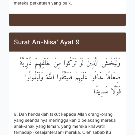
mereka perkataan yang baik.
Surat An-Nisa' Ayat 9
وَلْيَخْشَ الَّذِينَ لَوْ تَرَكُوا مِنْ خَلْفِهِمْ ذُرِّيَّةً
ضِعَافًا خَافُوا عَلَيْهِمْ فَلْيَتَّقُوا اللَّهَ وَلْيَقُولُوا
قَوْلًا سَدِيدًا
9. Dan hendaklah takut kepada Allah orang-orang
yang seandainya meninggalkan dibelakang mereka
anak-anak yang lemah, yang mereka khawatir
terhadap (kesejahteraan) mereka. Oleh sebab itu