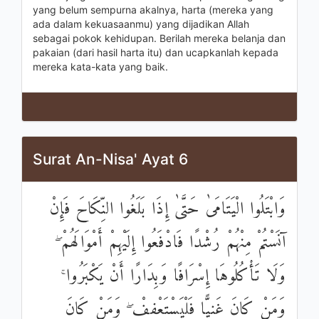
yang belum sempurna akalnya, harta (mereka yang
ada dalam kekuasaanmu) yang dijadikan Allah
sebagai pokok kehidupan. Berilah mereka belanja dan
pakaian (dari hasil harta itu) dan ucapkanlah kepada
mereka kata-kata yang baik.
Surat An-Nisa' Ayat 6
وَابْتَلُوا الْيَتَامَىٰ حَتَّىٰ إِذَا بَلَغُوا النِّكَاحَ فَإِنْ
آنَسْتُمْ مِنْهُمْ رُشْدًا فَادْفَعُوا إِلَيْهِمْ أَمْوَالَهُمْ ۖ
وَلَا تَأْكُلُوهَا إِسْرَافًا وَبِدَارًا أَنْ يَكْبَرُوا ۚ
وَمَنْ كَانَ غَنِيًّا فَلْيَسْتَعْفِفْ ۖ وَمَنْ كَانَ