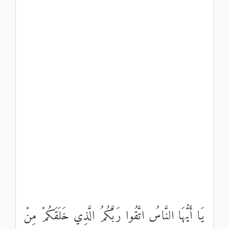
يَا أَيُّهَا النَّاسُ اتَّقُوا رَبَّكُمُ الَّذِي خَلَقَكُمْ مِنْ