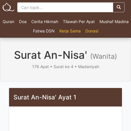
Quran
Doa
Cerita Hikmah
Tilawah Per Ayat
Mushaf Madina
Fatwa DSN
Kerja Sama
Donasi
Surat An-Nisa'
(Wanita)
176 Ayat • Surat ke 4 • Madaniyah
Surat An-Nisa' Ayat 1