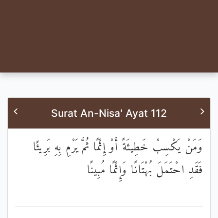
Surat An-Nisa' Ayat 112
وَمَنْ يَكْسِبْ خَطِيئَةً أَوْ إِثْمًا ثُمَّ يَرْمِ بِهِ بَرِيئًا
فَقَدِ احْتَمَلَ بُهْتَانًا وَإِثْمًا مُبِينًا