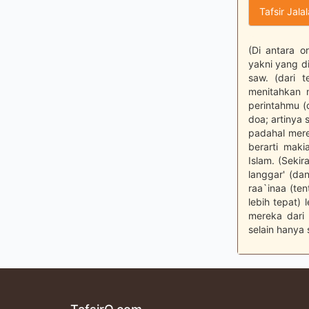
Tafsir Jala
(Di antara 
yakni yang d
saw. (dari 
menitahkan 
perintahmu (
doa; artinya
padahal mere
berarti mak
Islam. (Seki
langgar' (da
raa`inaa (te
lebih tepat)
mereka dari
selain hanya 