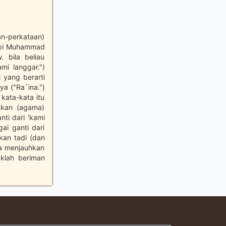
n-perkataan)
Nabi Muhammad
 bila beliau
i langgar.")
 yang berarti
a ("Ra`ina.")
kata-kata itu
kkan (agama)
ti dari 'kami
ai ganti dari
kan tadi (dan
ya menjauhkan
klah beriman