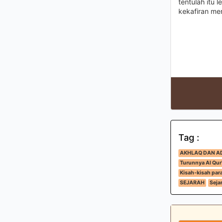
tentulah itu 
kekafiran mer
Tag :
AKHLAQ DAN A
Turunnya Al Qur
Kisah-kisah para
SEJARAH
Seja