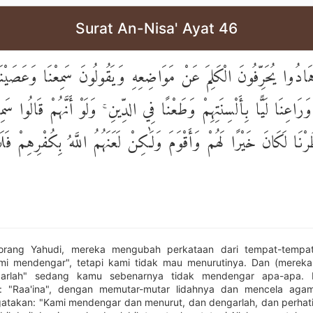
Surat An-Nisa' Ayat 46
َادُوا يُحَرِّفُونَ الْكَلِمَ عَنْ مَوَاضِعِهِ وَيَقُولُونَ سَمِعْنَا وَعَصَيْنَ
رَاعِنَا لَيًّا بِأَلْسِنَتِهِمْ وَطَعْنًا فِي الدِّينِ ۚ وَلَوْ أَنَّهُمْ قَالُوا سَمِ
رْنَا لَكَانَ خَيْرًا لَهُمْ وَأَقْوَمَ وَلَٰكِنْ لَعَنَهُمُ اللَّهُ بِكُفْرِهِمْ فَلَ
-orang Yahudi, mereka mengubah perkataan dari tempat-tempa
ami mendengar", tetapi kami tidak mau menurutinya. Dan (merek
garlah" sedang kamu sebenarnya tidak mendengar apa-apa.
: "Raa'ina", dengan memutar-mutar lidahnya dan mencela agam
takan: "Kami mendengar dan menurut, dan dengarlah, dan perhati