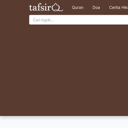
Quran
Doa
Cerita Hi