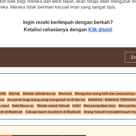
lebih baik bagi mereka dan lebih tepat, akan tetapi Allah mengutuk 
eka. Mereka tidak beriman kecuali iman yang sangat tipis.
Ingin rezeki berlimpah dengan berkah?
Ketahui rahasianya dengan
Klik disini!
E
DAB
Akhlak
Akhlak-akhlak buruk
Mencaci
Mengutuk orang kafir dan mencacinya
'an
Ancaman bagi orang yang mengubah isi Al Qur'an
BANGSA - BANGSA TERDAHU
 rasul
Nabi Musa as.
Watak-watak Yahudi
ILMU
Menyampaikan ilmu
Menyembun
rah di Madinah
Cobaan kaum muslimin di Madinah
Orang Yahudi menyakiti kaum mu