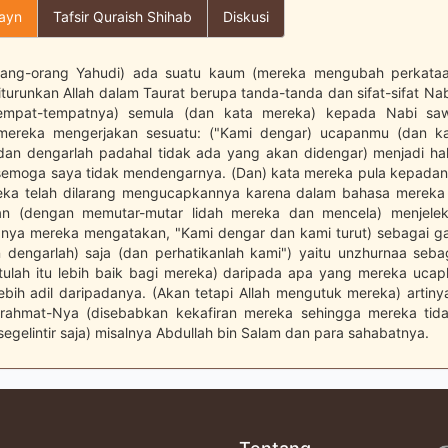
layn
Tafsir Quraish Shihab
Diskusi
orang-orang Yahudi) ada suatu kaum (mereka mengubah perkataa
iturunkan Allah dalam Taurat berupa tanda-tanda dan sifat-sifat 
tempat-tempatnya) semula (dan kata mereka) kepada Nabi saw.
mereka mengerjakan sesuatu: ("Kami dengar) ucapanmu (dan kam
dan dengarlah padahal tidak ada yang akan didengar) menjadi hal
 semoga saya tidak mendengarnya. (Dan) kata mereka pula kepadany
ka telah dilarang mengucapkannya karena dalam bahasa mereka 
ian (dengan memutar-mutar lidah mereka dan mencela) menjele
ranya mereka mengatakan, "Kami dengar dan kami turut) sebagai gan
n dengarlah) saja (dan perhatikanlah kami") yaitu unzhurnaa sebag
ntulah itu lebih baik bagi mereka) daripada apa yang mereka ucap
 lebih adil daripadanya. (Akan tetapi Allah mengutuk mereka) artin
 rahmat-Nya (disebabkan kekafiran mereka sehingga mereka tida
segelintir saja) misalnya Abdullah bin Salam dan para sahabatnya.