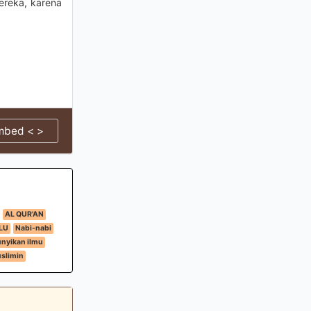
mereka, karena
mbed < >
AL QUR'AN
LU
Nabi-nabi
yikan ilmu
slimin