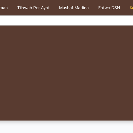
kmah
Tilawah Per Ayat
Mushaf Madina
Fatwa DSN
K