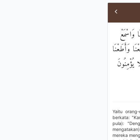
ا وَاسْمَعْ
عْنَا وَأَطَعْنَا
ا يُؤْمِنُونَ
Yaitu orang
berkata: "K
pula): "Den
mengatakan)
mereka menga