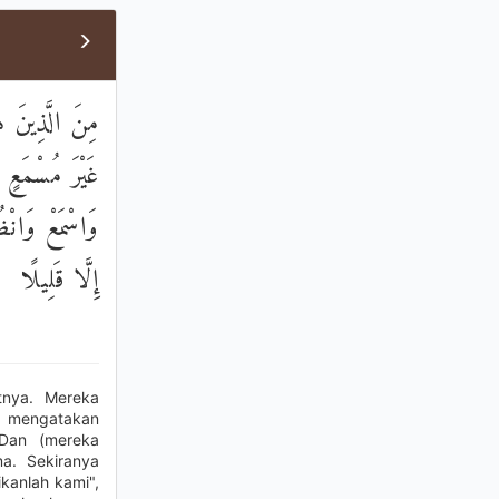
مِنَ الَّذِينَ ه
غَيْرَ مُسْمَعٍ وَ
وَاسْمَعْ وَانْظُ
إِلَّا قَلِيلًا
tnya. Mereka
a mengatakan
 Dan (mereka
a. Sekiranya
kanlah kami",