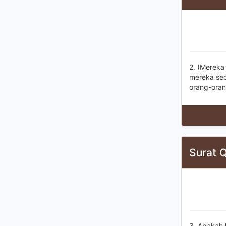
2. (Mereka
mereka seo
orang-orang
Surat Q
3. Apakah k