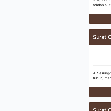
adalah sua
Surat Q
4. Sesungg
tubuh) mer
Surat Q