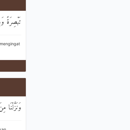
تَبْصِرَةً وَ
(mengingat
وَنَزَّلْنَا م
kan