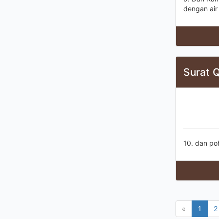
dengan air
Surat Q
10. dan po
«
1
2