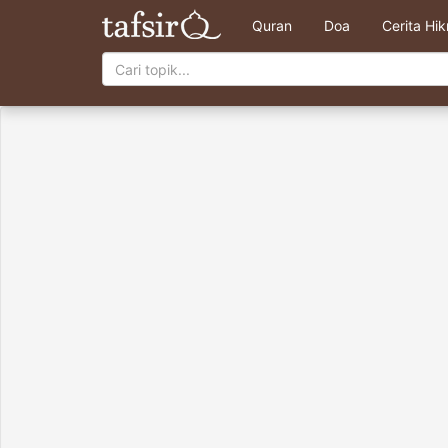
Quran
Doa
Cerita Hi