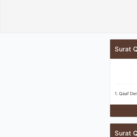
Surat Q
1. Qaaf De
Surat Q