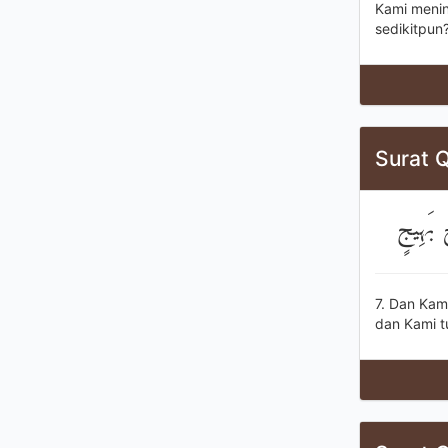
Kami menin
sedikitpun
Surat Q
ٍ بَهِيجٍ
7. Dan Kam
dan Kami 