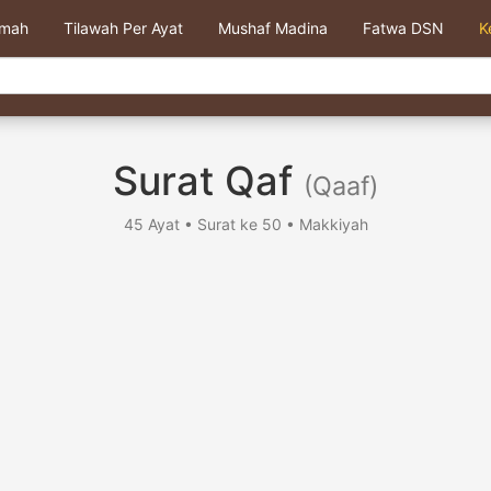
kmah
Tilawah Per Ayat
Mushaf Madina
Fatwa DSN
K
Surat Qaf
(Qaaf)
45 Ayat • Surat ke 50 • Makkiyah