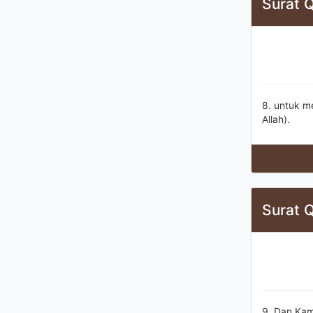
Surat Q
8. untuk m
Allah).
Surat Q
9. Dan Kam