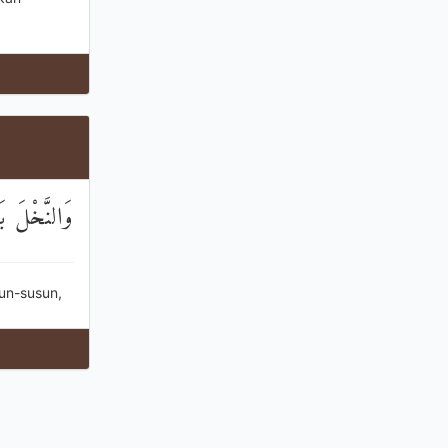
وَالنَّخْلَ ب
un-susun,