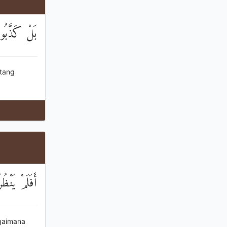
بَلْ كَذَّبُوا
atang
أَفَلَمْ يَنْظ
agaimana