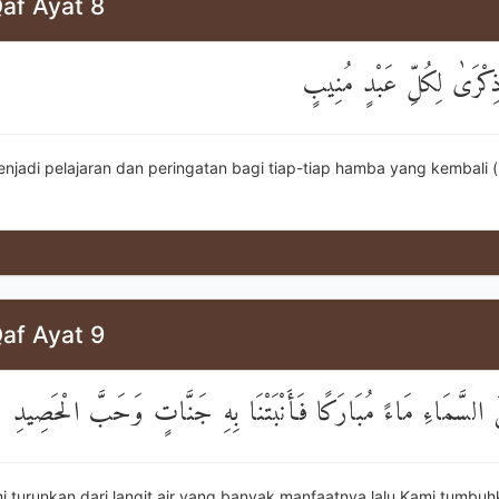
af Ayat 8
ذِكْرَىٰ لِكُلِّ عَبْدٍ مُنِيبٍ
enjadi pelajaran dan peringatan bagi tiap-tiap hamba yang kembali 
af Ayat 9
ِنَ السَّمَاءِ مَاءً مُبَارَكًا فَأَنْبَتْنَا بِهِ جَنَّاتٍ وَحَبَّ الْحَصِيدِ
i turunkan dari langit air yang banyak manfaatnya lalu Kami tumbuh