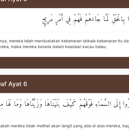
 بِالْحَقِّ لَمَّا جَاءَهُمْ فَهُمْ فِي أَمْرٍ مَرِيجٍ
nya, mereka telah mendustakan kebenaran tatkala kebenaran itu d
reka, maka mereka berada dalam keadaan kacau balau.
af Ayat 6
ُرُوا إِلَى السَّمَاءِ فَوْقَهُمْ كَيْفَ بَنَيْنَاهَا وَزَيَّنَّاهَا وَمَا لَهَا 
akah mereka tidak melihat akan langit yang ada di atas mereka, b