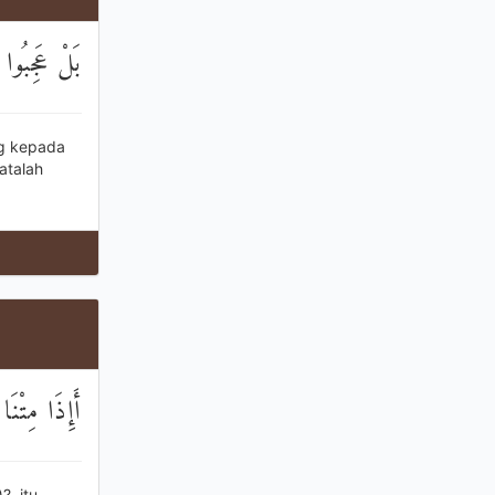
بَلْ عَجِبُوا
ng kepada
atalah
أَإِذَا مِتْنَا
?, itu