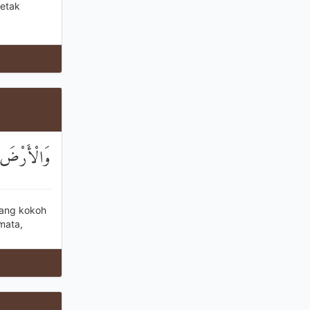
retak
وَالْأَرْضَ مَ
yang kokoh
mata,