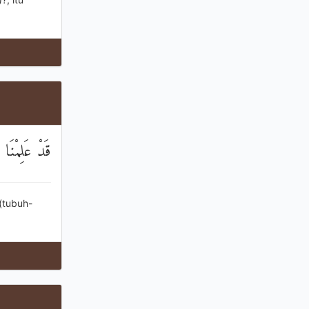
قَدْ عَلِمْنَ
(tubuh-