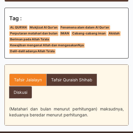
Tag :
AL QUR'AN
Mukjizat Al Qur'an
Fenomena alam dalam Al Qur'an
Perputaran matahari dan bulan
IMAN
Cabang-cabang iman
Akidah
Beriman pada Allah Ta'ala
Kewajiban mengenal Allah dan mengesakanNya
Dalil-dalil adanya Allah Ta'ala
Tafsir Jalalayn
Tafsir Quraish Shihab
Diskusi
(Matahari dan bulan menurut perhitungan) maksudnya,
keduanya beredar menurut perhitungan.