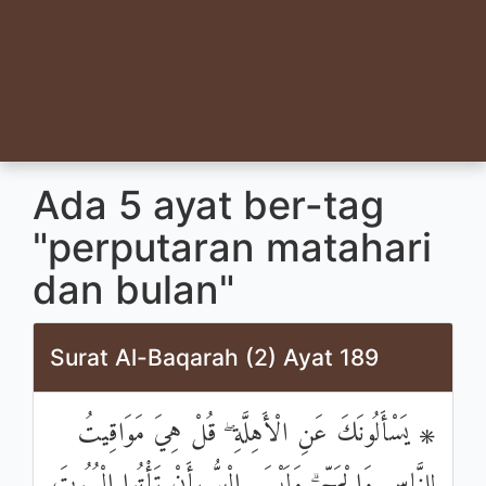
Ada 5 ayat ber-tag
"perputaran matahari
dan bulan"
Surat Al-Baqarah (2) Ayat 189
۞ يَسْأَلُونَكَ عَنِ الْأَهِلَّةِ ۖ قُلْ هِيَ مَوَاقِيتُ
لِلنَّاسِ وَالْحَجِّ ۗ وَلَيْسَ الْبِرُّ بِأَنْ تَأْتُوا الْبُيُوتَ