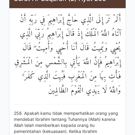
أَلَمْ تَرَ إِلَى الَّذِي حَاجَّ إِبْرَاهِيمَ فِي رَبِّهِ أَنْ
آتَاهُ اللَّهُ الْمُلْكَ إِذْ قَالَ إِبْرَاهِيمُ رَبِّيَ الَّذِي
يُحْيِي وَيُمِيتُ قَالَ أَنَا أُحْيِي وَأُمِيتُ ۖ قَالَ
إِبْرَاهِيمُ فَإِنَّ اللَّهَ يَأْتِي بِالشَّمْسِ مِنَ الْمَشْرِقِ
فَأْتِ بِهَا مِنَ الْمَغْرِبِ فَبُهِتَ الَّذِي كَفَرَ ۗ
وَاللَّهُ لَا يَهْدِي الْقَوْمَ الظَّالِمِينَ
258. Apakah kamu tidak memperhatikan orang yang
mendebat Ibrahim tentang Tuhannya (Allah) karena
Allah telah memberikan kepada orang itu
pemerintahan (kekuasaan). Ketika Ibrahim