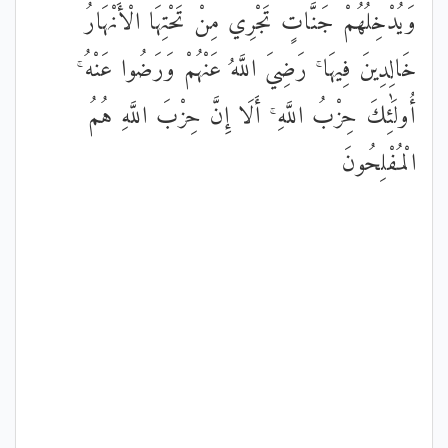
وَيُدْخِلُهُمْ جَنَّاتٍ تَجْرِي مِنْ تَحْتِهَا الْأَنْهَارُ
خَالِدِينَ فِيهَا ۚ رَضِيَ اللَّهُ عَنْهُمْ وَرَضُوا عَنْهُ ۚ
أُولَٰئِكَ حِزْبُ اللَّهِ ۚ أَلَا إِنَّ حِزْبَ اللَّهِ هُمُ
الْمُفْلِحُونَ