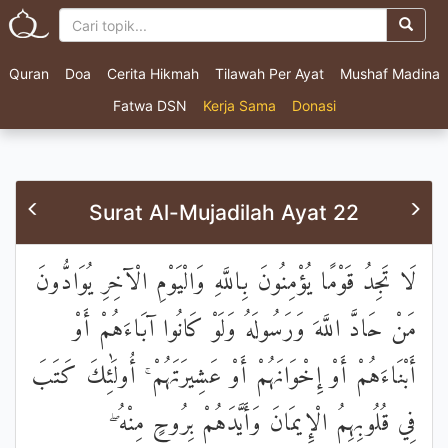
Quran
Doa
Cerita Hikmah
Tilawah Per Ayat
Mushaf Madina
Fatwa DSN
Kerja Sama
Donasi
Surat Al-Mujadilah Ayat 22
لَا تَجِدُ قَوْمًا يُؤْمِنُونَ بِاللَّهِ وَالْيَوْمِ الْآخِرِ يُوَادُّونَ
مَنْ حَادَّ اللَّهَ وَرَسُولَهُ وَلَوْ كَانُوا آبَاءَهُمْ أَوْ
أَبْنَاءَهُمْ أَوْ إِخْوَانَهُمْ أَوْ عَشِيرَتَهُمْ ۚ أُولَٰئِكَ كَتَبَ
فِي قُلُوبِهِمُ الْإِيمَانَ وَأَيَّدَهُمْ بِرُوحٍ مِنْهُ ۖ