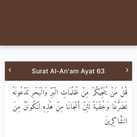
Surat Al-An'am Ayat 63
قُلْ مَنْ يُنَجِّيكُمْ مِنْ ظُلُمَاتِ الْبَرِّ وَالْبَحْرِ تَدْعُونَهُ
تَضَرُّعًا وَخُفْيَةً لَئِنْ أَنْجَانَا مِنْ هَٰذِهِ لَنَكُونَنَّ مِنَ
الشَّاكِرِينَ