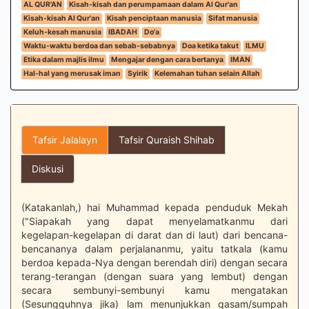
AL QUR'AN
Kisah-kisah dan perumpamaan dalam Al Qur'an
Kisah-kisah Al Qur'an
Kisah penciptaan manusia
Sifat manusia
Keluh-kesah manusia
IBADAH
Do'a
Waktu-waktu berdoa dan sebab-sebabnya
Doa ketika takut
ILMU
Etika dalam majlis ilmu
Mengajar dengan cara bertanya
IMAN
Hal-hal yang merusak iman
Syirik
Kelemahan tuhan selain Allah
Tafsir Jalalayn
Tafsir Quraish Shihab
Diskusi
(Katakanlah,) hai Muhammad kepada penduduk Mekah
("Siapakah yang dapat menyelamatkanmu dari
kegelapan-kegelapan di darat dan di laut) dari bencana-
bencananya dalam perjalananmu, yaitu tatkala (kamu
berdoa kepada-Nya dengan berendah diri) dengan secara
terang-terangan (dengan suara yang lembut) dengan
secara sembunyi-sembunyi kamu mengatakan
(Sesungguhnya jika) lam menunjukkan qasam/sumpah