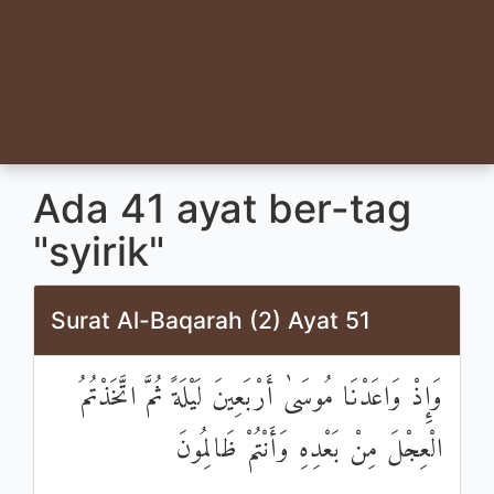
Ada 41 ayat ber-tag
"syirik"
Surat Al-Baqarah (2) Ayat 51
وَإِذْ وَاعَدْنَا مُوسَىٰ أَرْبَعِينَ لَيْلَةً ثُمَّ اتَّخَذْتُمُ
الْعِجْلَ مِنْ بَعْدِهِ وَأَنْتُمْ ظَالِمُونَ