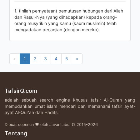
1. (Inilah pernyataan) pemutusan hubungan dari Allah
dan Rasul-Nya (yang dihadapkan) kepada orang-
orang musyrikin yang kamu (kaum muslimin) telah
mengadakan perjanjian (dengan mereka).
«
1
2
3
4
5
»
TafsirQ.com
adalah sebuah search engine khusus tafsir Al-Quran yang
memudahkan umat islam mencari dan memahami tafsir ayat-
ayat Al-Qur'an dan Hadits.
Dibuat sepenuh ♥ oleh JavanLabs. © 2015-2026
Tentang