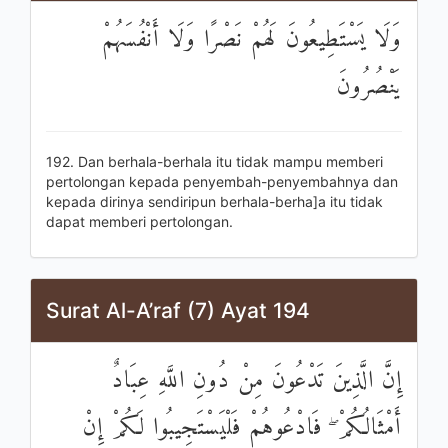
وَلَا يَسْتَطِيعُونَ لَهُمْ نَصْرًا وَلَا أَنْفُسَهُمْ
يَنْصُرُونَ
192. Dan berhala-berhala itu tidak mampu memberi
pertolongan kepada penyembah-penyembahnya dan
kepada dirinya sendiripun berhala-berha]a itu tidak
dapat memberi pertolongan.
Surat Al-A’raf (7) Ayat 194
إِنَّ الَّذِينَ تَدْعُونَ مِنْ دُونِ اللَّهِ عِبَادٌ
أَمْثَالُكُمْ ۖ فَادْعُوهُمْ فَلْيَسْتَجِيبُوا لَكُمْ إِنْ