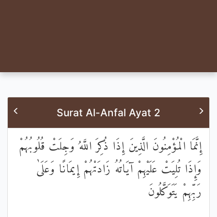
Surat Al-Anfal Ayat 2
إِنَّمَا الْمُؤْمِنُونَ الَّذِينَ إِذَا ذُكِرَ اللَّهُ وَجِلَتْ قُلُوبُهُمْ
وَإِذَا تُلِيَتْ عَلَيْهِمْ آيَاتُهُ زَادَتْهُمْ إِيمَانًا وَعَلَىٰ
رَبِّهِمْ يَتَوَكَّلُونَ