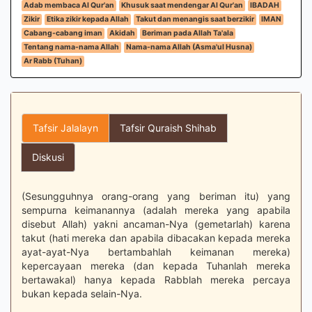
Adab membaca Al Qur'an
Khusuk saat mendengar Al Qur'an
IBADAH
Zikir
Etika zikir kepada Allah
Takut dan menangis saat berzikir
IMAN
Cabang-cabang iman
Akidah
Beriman pada Allah Ta'ala
Tentang nama-nama Allah
Nama-nama Allah (Asma'ul Husna)
Ar Rabb (Tuhan)
Tafsir Jalalayn
Tafsir Quraish Shihab
Diskusi
(Sesungguhnya orang-orang yang beriman itu) yang
sempurna keimanannya (adalah mereka yang apabila
disebut Allah) yakni ancaman-Nya (gemetarlah) karena
takut (hati mereka dan apabila dibacakan kepada mereka
ayat-ayat-Nya bertambahlah keimanan mereka)
kepercayaan mereka (dan kepada Tuhanlah mereka
bertawakal) hanya kepada Rabblah mereka percaya
bukan kepada selain-Nya.