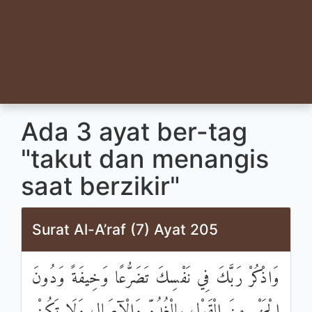
Ada 3 ayat ber-tag
"takut dan menangis
saat berzikir"
Surat Al-A’raf (7) Ayat 205
وَاذْكُرْ رَبَّكَ فِي نَفْسِكَ تَضَرُّعًا وَخِيفَةً وَدُونَ
الْجَهْرِ مِنَ الْقَوْلِ بِالْغُدُوِّ وَالْآصَالِ وَلَا تَكُنْ