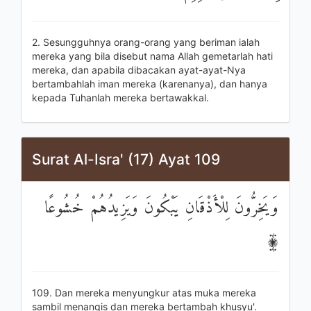
2. Sesungguhnya orang-orang yang beriman ialah
mereka yang bila disebut nama Allah gemetarlah hati
mereka, dan apabila dibacakan ayat-ayat-Nya
bertambahlah iman mereka (karenanya), dan hanya
kepada Tuhanlah mereka bertawakkal.
Surat Al-Isra' (17) Ayat 109
وَيَخِرُّونَ لِلْأَذْقَانِ يَبْكُونَ وَيَزِيدُهُمْ خُشُوعًا
۩
109. Dan mereka menyungkur atas muka mereka
sambil menangis dan mereka bertambah khusyu'.