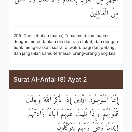
مِنَ الْغَافِلِينَ
205. Dan sebutlah (nama) Tuhanmu dalam hatimu
dengan merendahkan diri dan rasa takut, dan dengan
tidak mengeraskan suara, di waktu pagi dan petang,
dan janganlah kamu termasuk orang-orang yang lalai.
Surat Al-Anfal (8) Ayat 2
إِنَّمَا الْمُؤْمِنُونَ الَّذِينَ إِذَا ذُكِرَ اللَّهُ وَجِلَتْ
قُلُوبُهُمْ وَإِذَا تُلِيَتْ عَلَيْهِمْ آيَاتُهُ زَادَتْهُمْ
إِيمَانًا وَعَلَىٰ رَبِّهِمْ يَتَوَكَّلُونَ