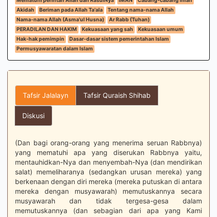
Mematuhi perintah Allah dan RasulNya
IMAN
Cabang-cabang iman
Akidah
Beriman pada Allah Ta'ala
Tentang nama-nama Allah
Nama-nama Allah (Asma'ul Husna)
Ar Rabb (Tuhan)
PERADILAN DAN HAKIM
Kekuasaan yang sah
Kekuasaan umum
Hak-hak pemimpin
Dasar-dasar sistem pemerintahan Islam
Permusyawaratan dalam Islam
Tafsir Jalalayn
Tafsir Quraish Shihab
Diskusi
(Dan bagi orang-orang yang menerima seruan Rabbnya)
yang mematuhi apa yang diserukan Rabbnya yaitu,
mentauhidkan-Nya dan menyembah-Nya (dan mendirikan
salat) memeliharanya (sedangkan urusan mereka) yang
berkenaan dengan diri mereka (mereka putuskan di antara
mereka dengan musyawarah) memutuskannya secara
musyawarah dan tidak tergesa-gesa dalam
memutuskannya (dan sebagian dari apa yang Kami