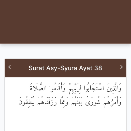
Surat Asy-Syura Ayat 38
وَالَّذِينَ اسْتَجَابُوا لِرَبِّهِمْ وَأَقَامُوا الصَّلَاةَ
وَأَمْرُهُمْ شُورَىٰ بَيْنَهُمْ وَمِمَّا رَزَقْنَاهُمْ يُنْفِقُونَ