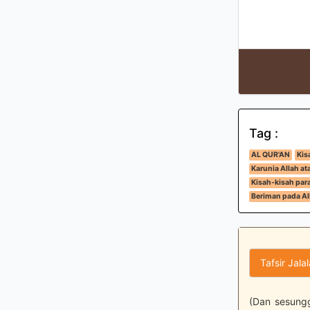
Tag :
AL QUR'AN
Kis
Karunia Allah a
Kisah-kisah para
Beriman pada All
Tafsir Jala
(Dan sesungg