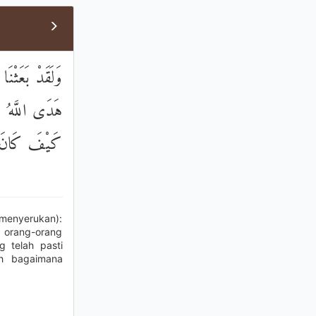
وَلَقَدْ بَعَثْنَ
هَدَى اللَّهُ و
كَيْفَ كَانَ عَا
menyerukan):
a orang-orang
g telah pasti
ah bagaimana