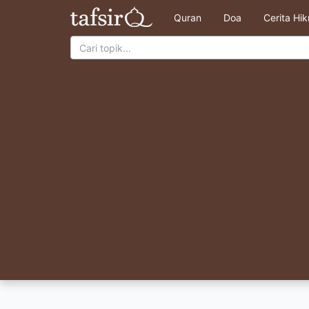
Quran
Doa
Cerita Hi