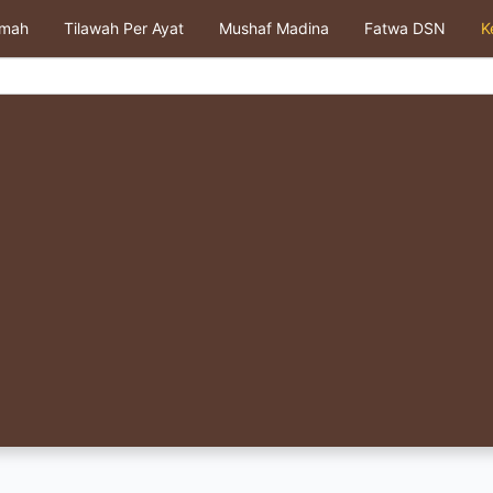
kmah
Tilawah Per Ayat
Mushaf Madina
Fatwa DSN
K