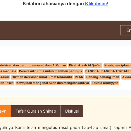
Ketahui rahasianya dengan
Klik disini!
E
ah-kisah dan perumpamaan dalam Al Qur'an
Kisah-kisah Al Qur'an
Kisah penciptaan
tas manusia
Para rasul diutus untuk memberi petunjuk
BANGSA - BANGSA TERDAHU
 rasul
Hikmah dari kisah umat-umat terdahulu
IMAN
Cabang-cabang iman
Akid
ah Ta'ala
Kewajiban mengenal Allah dan mengesakanNya
Tauhid Uluhiyyah
layn
Tafsir Quraish Shihab
Diskusi
uhnya Kami telah mengutus rasul pada tiap-tiap umat) seperti