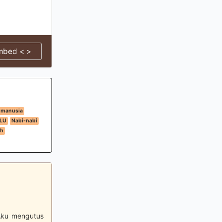
mbed < >
 manusia
LU
Nabi-nabi
ah
 Aku mengutus