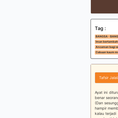
Tag :
BANGSA - BAN
Iman bertambah
Ancaman bagi or
Cobaan kaum mu
Tafsir Jala
Ayat ini dit
benar seorang
(Dan sesungg
hampir membu
kalau terjad