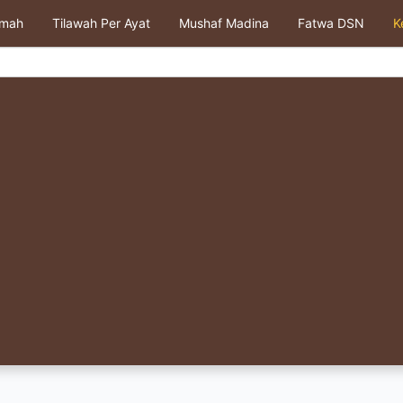
kmah
Tilawah Per Ayat
Mushaf Madina
Fatwa DSN
K