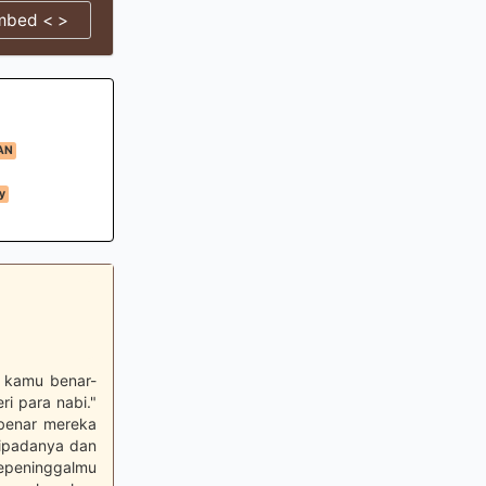
mbed < >
AN
y
a kamu benar-
ri para nabi."
-benar mereka
ripadanya dan
sepeninggalmu