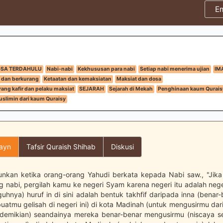
E
GSA TERDAHULU
Nabi-nabi
Kekhususan para nabi
Setiap nabi menerima ujian
IM
 dan berkurang
Ketaatan dan kemaksiatan
Maksiat dan dosa
ang kafir dan pelaku maksiat
SEJARAH
Sejarah di Mekah
Penghinaan kaum Qurais
slimin dari kaum Quraisy
layn
Tafsir Quraish Shihab
Diskusi
urunkan ketika orang-orang Yahudi berkata kepada Nabi saw., "Jik
 nabi, pergilah kamu ke negeri Syam karena negeri itu adalah nege
uhnya) huruf in di sini adalah bentuk takhfif daripada inna (benar
atmu gelisah di negeri ini) di kota Madinah (untuk mengusirmu da
i demikian) seandainya mereka benar-benar mengusirmu (niscaya 