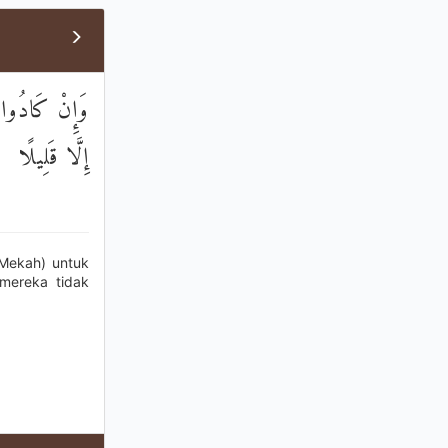
وَإِنْ كَادُوا ل
إِلَّا قَلِيلًا
Mekah) untuk
 mereka tidak