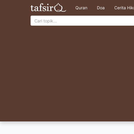
Quran
Doa
Cerita Hi