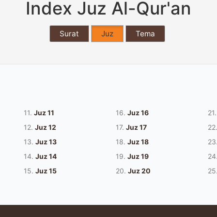
Index Juz Al-Qur'an
Surat
Juz
Tema
11.
Juz 11
16.
Juz 16
21.
12.
Juz 12
17.
Juz 17
22
13.
Juz 13
18.
Juz 18
23
14.
Juz 14
19.
Juz 19
24
15.
Juz 15
20.
Juz 20
25