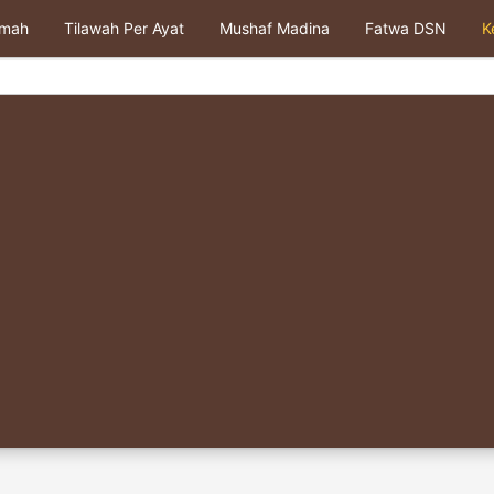
kmah
Tilawah Per Ayat
Mushaf Madina
Fatwa DSN
K