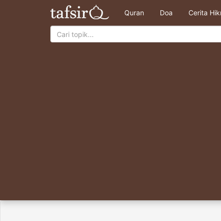
Quran
Doa
Cerita Hi